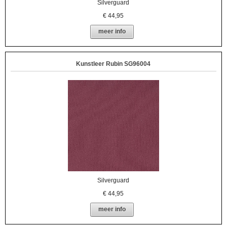
Silverguard
€
44,95
meer info
Kunstleer Rubin SG96004
Silverguard
€
44,95
meer info