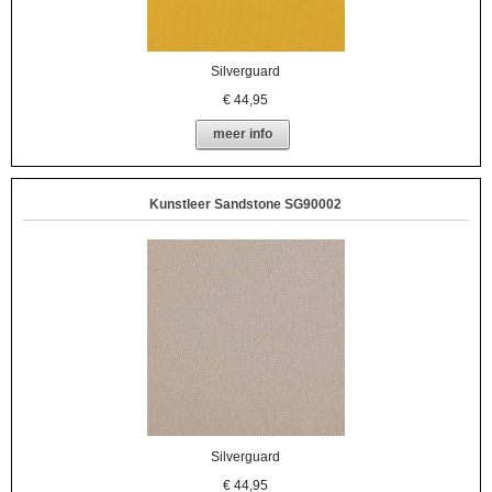
Silverguard
€
44,95
meer info
Kunstleer Sandstone SG90002
Silverguard
€
44,95