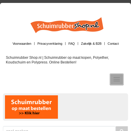
Voorwaarden
Privacyverklaring
FAQ
Zakelijk & B2B
Contact
Schuimrubber Shop.nl | Schuimrubber op maat kopen, Polyether,
Koudschuim en Polypress. Online Bestellen!
Toggle n