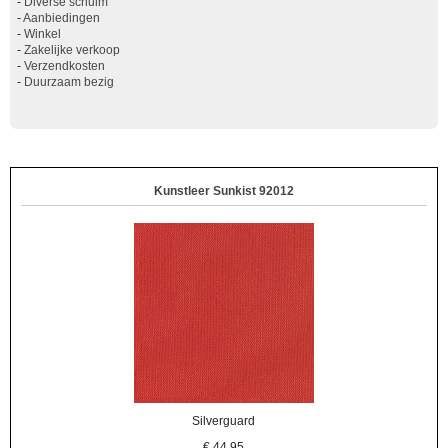
-
Diverse schuim
-
Aanbiedingen
-
Winkel
-
Zakelijke verkoop
-
Verzendkosten
-
Duurzaam bezig
Kunstleer Sunkist 92012
Silverguard
€
44,95