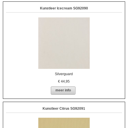
Kunstleer Icecream SG92090
Silverguard
€
44,95
meer info
Kunstleer Citrus SG92091