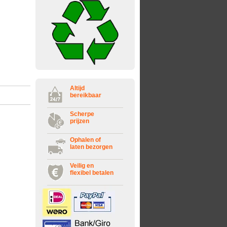
Altijd
bereikbaar
Scherpe
prijzen
Ophalen of
laten bezorgen
Veilig en
flexibel betalen