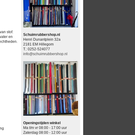
van stof.
Schuimrubbershop.nl
water en
Henri Dunantplein 32a
techtheden.
2181 EM Hillegom
T.: 0252-524077
info@schuimrubbershop.nl
Openingstijden winkel
Ma t/m vr 08:00 - 17:00 uur
ing
Zaterdag 08:00 - 12:00 uur