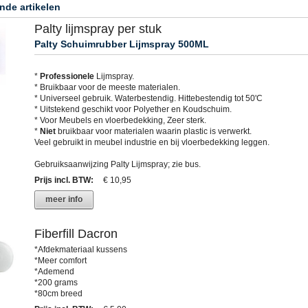
nde artikelen
Palty lijmspray per stuk
Palty Schuimrubber Lijmspray 500ML
*
Professionele
Lijmspray.
* Bruikbaar voor de meeste materialen.
* Universeel gebruik. Waterbestendig. Hittebestendig tot 50'C
* Uitstekend geschikt voor Polyether en Koudschuim.
* Voor Meubels en vloerbedekking, Zeer sterk.
*
Niet
bruikbaar voor materialen waarin plastic is verwerkt.
Veel gebruikt in meubel industrie en bij vloerbedekking leggen.
Gebruiksaanwijzing Palty Lijmspray; zie bus.
Prijs incl. BTW
:
€ 10,95
meer info
Fiberfill Dacron
*Afdekmateriaal kussens
*Meer comfort
*Ademend
*200 grams
*80cm breed