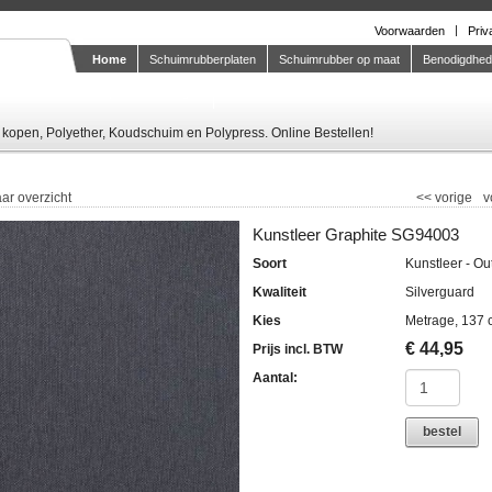
Voorwaarden
Priv
Home
Schuimrubberplaten
Schuimrubber op maat
Benodigdhe
Knipstaal-aanvragen
kopen, Polyether, Koudschuim en Polypress. Online Bestellen!
ar overzicht
<<
vorige
v
Kunstleer Graphite SG94003
Soort
Kunstleer - Ou
Kwaliteit
Silverguard
Kies
Metrage, 137 
€
44,95
Prijs incl. BTW
Aantal:
bestel