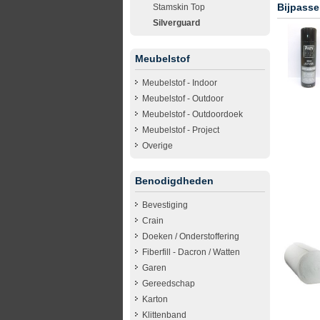
Bijpasse
Stamskin Top
Silverguard
Meubelstof
Meubelstof - Indoor
Meubelstof - Outdoor
Meubelstof - Outdoordoek
Meubelstof - Project
Overige
Benodigdheden
Bevestiging
Crain
Doeken / Onderstoffering
Fiberfill - Dacron / Watten
Garen
Gereedschap
Karton
Klittenband