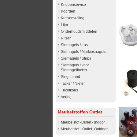
Knopenservice
Koorden
Kussenvulling
Lijm
Onderhoudsmiddelen
Ritsen
Siernagels / Los
Siernagels / Markiesnagels
Siernagels / Strips
Siernagels / voor
Siernageltacker
Singelband
Tacker / Nieten
Tricotkous
Vering
Meubelstoffen Outlet
Meubelstof -Outlet - Indoor
Meubelstof - Outlet -Outdoor