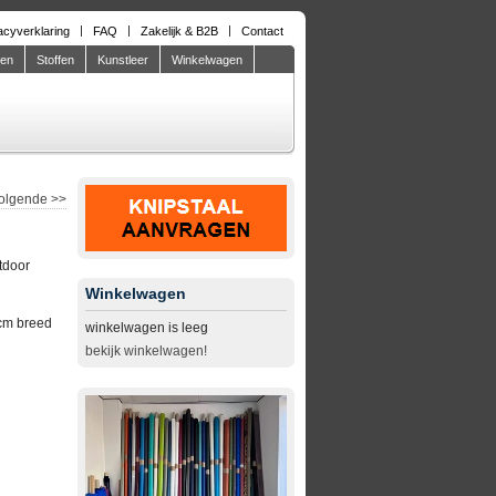
acyverklaring
FAQ
Zakelijk & B2B
Contact
den
Stoffen
Kunstleer
Winkelwagen
olgende
>>
tdoor
Winkelwagen
cm breed
winkelwagen is leeg
bekijk winkelwagen!