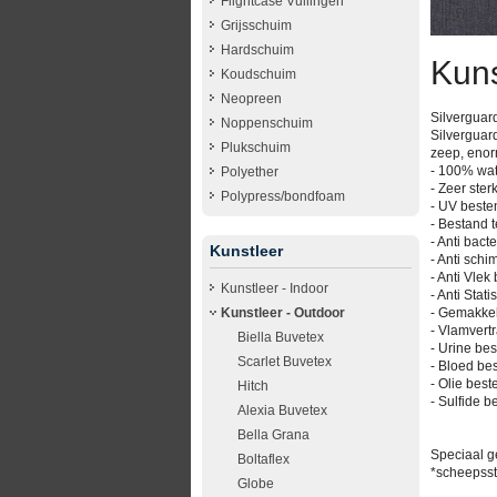
Flightcase Vullingen
Grijsschuim
Hardschuim
Kuns
Koudschuim
Neopreen
Silverguard
Noppenschuim
Silverguar
Plukschuim
zeep, enorm
- 100% wat
Polyether
- Zeer ster
Polypress/bondfoam
- UV beste
- Bestand t
- Anti bacte
Kunstleer
- Anti schi
- Anti Vle
Kunstleer - Indoor
- Anti Stati
- Gemakkel
Kunstleer - Outdoor
- Vlamvert
Biella Buvetex
- Urine be
Scarlet Buvetex
- Bloed be
- Olie best
Hitch
- Sulfide b
Alexia Buvetex
Bella Grana
Speciaal ge
Boltaflex
*scheepssto
Globe