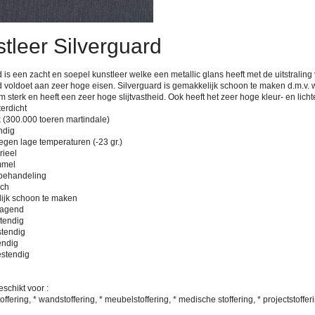
tleer Silverguard
 is een zacht en soepel kunstleer welke een metallic glans heeft met de uitstraling 
d voldoet aan zeer hoge eisen. Silverguard is gemakkelijk schoon te maken d.m.v. 
 sterk en heeft een zeer hoge slijtvastheid. Ook heeft het zeer hoge kleur- en lich
erdicht
k (300.000 toeren martindale)
ndig
egen lage temperaturen (-23 gr.)
rieel
mmel
k behandeling
sch
ijk schoon te maken
ragend
stendig
stendig
endig
estendig
schikt voor :
ffering, * wandstoffering, * meubelstoffering, * medische stoffering, * projectstoffer