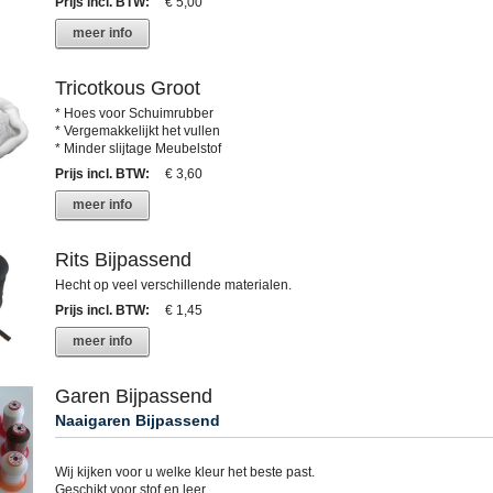
Prijs incl. BTW
:
€ 5,00
meer info
Tricotkous Groot
* Hoes voor Schuimrubber
* Vergemakkelijkt het vullen
* Minder slijtage Meubelstof
Prijs incl. BTW
:
€ 3,60
meer info
Rits Bijpassend
Hecht op veel verschillende materialen.
Prijs incl. BTW
:
€ 1,45
meer info
Garen Bijpassend
Naaigaren Bijpassend
Wij kijken voor u welke kleur het beste past.
Geschikt voor stof en leer.