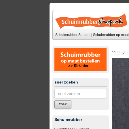
Schuimrubber Shop.nl | Schuimrubber op maat 
<<
terug na
snel zoeken
zoek
Schuimrubber