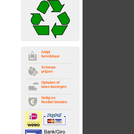
Altijd
bereikbaar
Scherpe
prijzen
Ophalen of
laten bezorgen
Veilig en
flexibel betalen