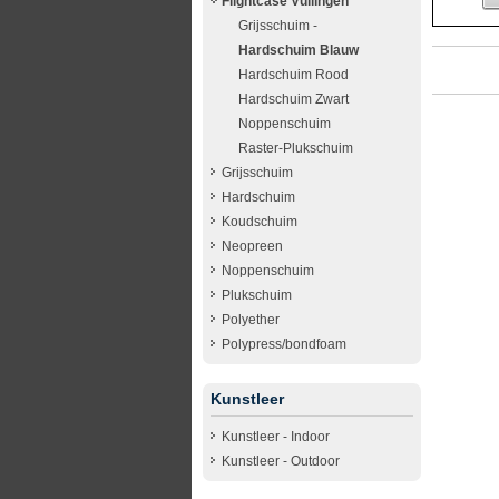
Flightcase Vullingen
Grijsschuim -
Hardschuim Blauw
Hardschuim Rood
Hardschuim Zwart
Noppenschuim
Raster-Plukschuim
Grijsschuim
Hardschuim
Koudschuim
Neopreen
Noppenschuim
Plukschuim
Polyether
Polypress/bondfoam
Kunstleer
Kunstleer - Indoor
Kunstleer - Outdoor