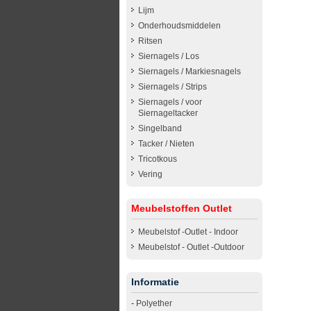
Lijm
Onderhoudsmiddelen
Ritsen
Siernagels / Los
Siernagels / Markiesnagels
Siernagels / Strips
Siernagels / voor
Siernageltacker
Singelband
Tacker / Nieten
Tricotkous
Vering
Meubelstoffen Outlet
Meubelstof -Outlet - Indoor
Meubelstof - Outlet -Outdoor
Informatie
-
Polyether