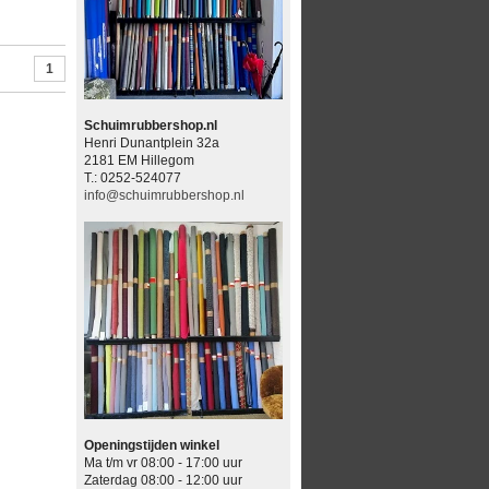
1
Schuimrubbershop.nl
Henri Dunantplein 32a
2181 EM Hillegom
T.: 0252-524077
info@schuimrubbershop.nl
Openingstijden winkel
Ma t/m vr 08:00 - 17:00 uur
Zaterdag 08:00 - 12:00 uur