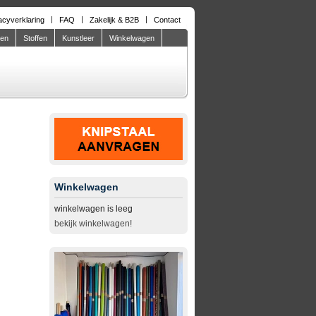
acyverklaring
FAQ
Zakelijk & B2B
Contact
den
Stoffen
Kunstleer
Winkelwagen
Winkelwagen
winkelwagen is leeg
bekijk winkelwagen!