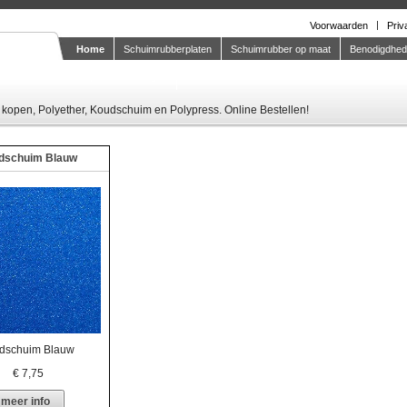
Voorwaarden
Priv
Home
Schuimrubberplaten
Schuimrubber op maat
Benodigdhe
Knipstaal-aanvragen
kopen, Polyether, Koudschuim en Polypress. Online Bestellen!
dschuim Blauw
dschuim Blauw
€
7,75
meer info