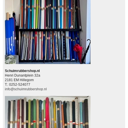
Schuimrubbershop.nl
Henri Dunantplein 32a
2181 EM Hillegom
T.: 0252-524077
info@schuimrubbershop.nl