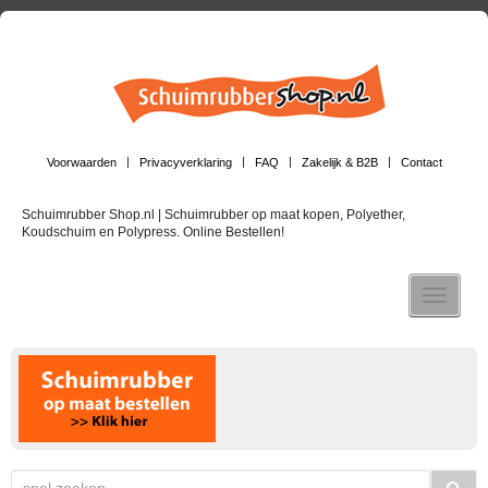
Voorwaarden
Privacyverklaring
FAQ
Zakelijk & B2B
Contact
Schuimrubber Shop.nl | Schuimrubber op maat kopen, Polyether,
Koudschuim en Polypress. Online Bestellen!
Toggle n