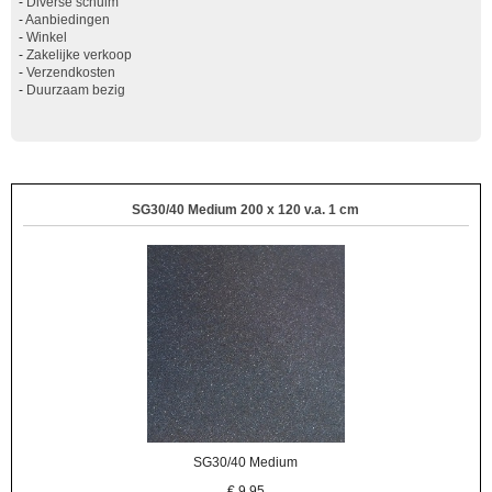
-
Diverse schuim
-
Aanbiedingen
-
Winkel
-
Zakelijke verkoop
-
Verzendkosten
-
Duurzaam bezig
SG30/40 Medium 200 x 120 v.a. 1 cm
SG30/40 Medium
€
9,95