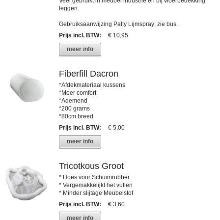
Veel gebruikt in meubel industrie en bij vloerbedekking
leggen.
Gebruiksaanwijzing Palty Lijmspray; zie bus.
Prijs incl. BTW
:
€ 10,95
meer info
Fiberfill Dacron
*Afdekmateriaal kussens
*Meer comfort
*Ademend
*200 grams
*80cm breed
Prijs incl. BTW
:
€ 5,00
meer info
Tricotkous Groot
* Hoes voor Schuimrubber
* Vergemakkelijkt het vullen
* Minder slijtage Meubelstof
Prijs incl. BTW
:
€ 3,60
meer info