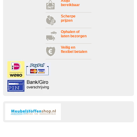
Altijd
bereikbaar
Scherpe
prijzen
Ophalen of
laten bezorgen
Veilig en
flexibel betalen