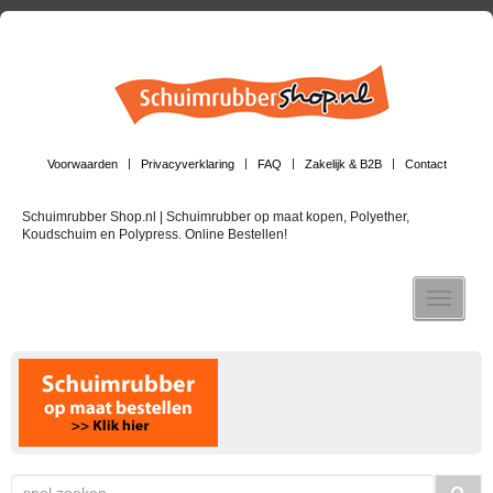
Voorwaarden
Privacyverklaring
FAQ
Zakelijk & B2B
Contact
Schuimrubber Shop.nl | Schuimrubber op maat kopen, Polyether,
Koudschuim en Polypress. Online Bestellen!
Toggle n