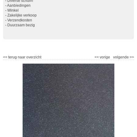
-
Diverse schuim
-
Aanbiedingen
-
Winkel
-
Zakelijke verkoop
-
Verzendkosten
-
Duurzaam bezig
<<
terug naar overzicht
<<
vorige
volgende
>>