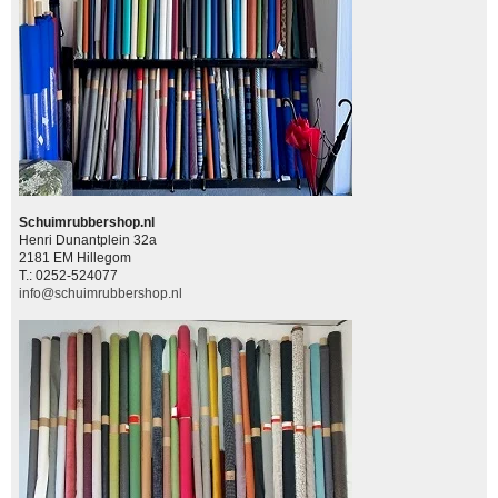
Schuimrubbershop.nl
Henri Dunantplein 32a
2181 EM Hillegom
T.: 0252-524077
info@schuimrubbershop.nl