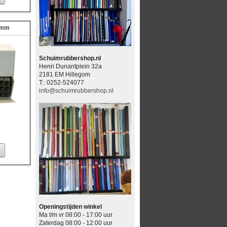
6mm
Schuimrubbershop.nl
Henri Dunantplein 32a
2181 EM Hillegom
T.: 0252-524077
info@schuimrubbershop.nl
Openingstijden winkel
Ma t/m vr 08:00 - 17:00 uur
Zaterdag 08:00 - 12:00 uur