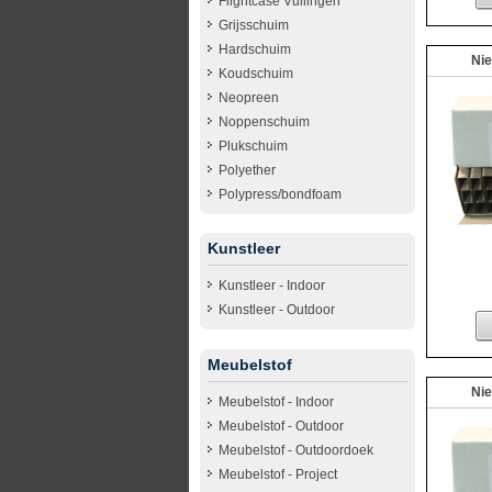
Flightcase Vullingen
Grijsschuim
Hardschuim
Ni
Koudschuim
Neopreen
Noppenschuim
Plukschuim
Polyether
Polypress/bondfoam
Kunstleer
Kunstleer - Indoor
Kunstleer - Outdoor
Meubelstof
Ni
Meubelstof - Indoor
Meubelstof - Outdoor
Meubelstof - Outdoordoek
Meubelstof - Project