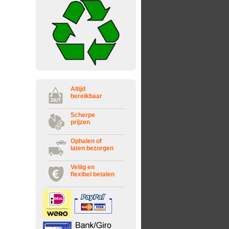
Altijd
bereikbaar
Scherpe
prijzen
Ophalen of
laten bezorgen
Veilig en
flexibel betalen