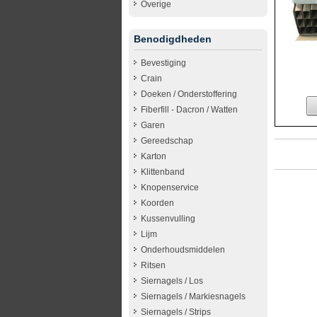
Overige
Benodigdheden
Bevestiging
Crain
Doeken / Onderstoffering
Fiberfill - Dacron / Watten
Garen
Gereedschap
Karton
Klittenband
Knopenservice
Koorden
Kussenvulling
Lijm
Onderhoudsmiddelen
Ritsen
Siernagels / Los
Siernagels / Markiesnagels
Siernagels / Strips