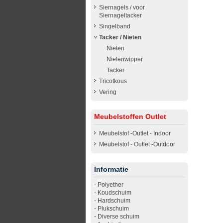
Siernagels / voor
Siernageltacker
Singelband
Tacker / Nieten
Nieten
Nietenwipper
Tacker
Tricotkous
Vering
Meubelstoffen Outlet
Meubelstof -Outlet - Indoor
Meubelstof - Outlet -Outdoor
Informatie
-
Polyether
-
Koudschuim
-
Hardschuim
-
Plukschuim
-
Diverse schuim