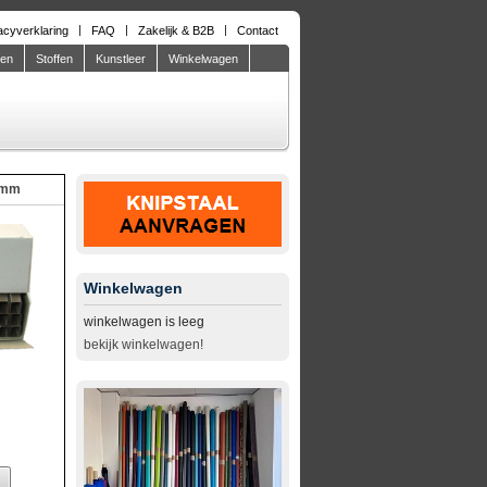
acyverklaring
FAQ
Zakelijk & B2B
Contact
den
Stoffen
Kunstleer
Winkelwagen
6mm
Winkelwagen
winkelwagen is leeg
bekijk winkelwagen!