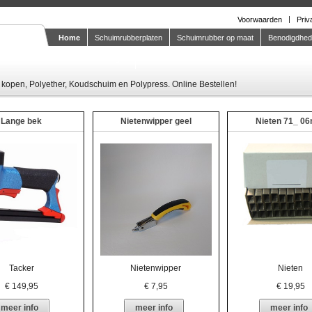
Voorwaarden
Priv
Home
Schuimrubberplaten
Schuimrubber op maat
Benodigdhe
Knipstaal-aanvragen
kopen, Polyether, Koudschuim en Polypress. Online Bestellen!
Lange bek
Nietenwipper geel
Nieten 71_ 0
Tacker
Nieten
Nietenwipper
€
149,95
€
19,95
€
7,95
meer info
meer info
meer info