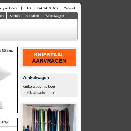
acyverklaring
FAQ
Zakelijk & B2B
Contact
den
Stoffen
Kunstleer
Winkelwagen
x 60 cm.
Winkelwagen
winkelwagen is leeg
bekijk winkelwagen!
Latex