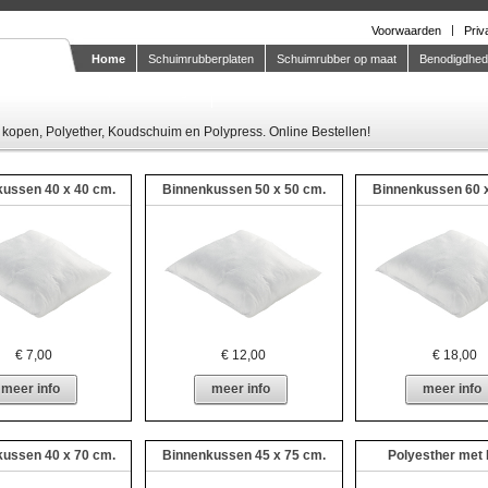
Voorwaarden
Priv
Home
Schuimrubberplaten
Schuimrubber op maat
Benodigdhe
Knipstaal-aanvragen
kopen, Polyether, Koudschuim en Polypress. Online Bestellen!
ussen 40 x 40 cm.
Binnenkussen 50 x 50 cm.
Binnenkussen 60 
€
7,00
€
12,00
€
18,00
meer info
meer info
meer info
ussen 40 x 70 cm.
Binnenkussen 45 x 75 cm.
Polyesther met 