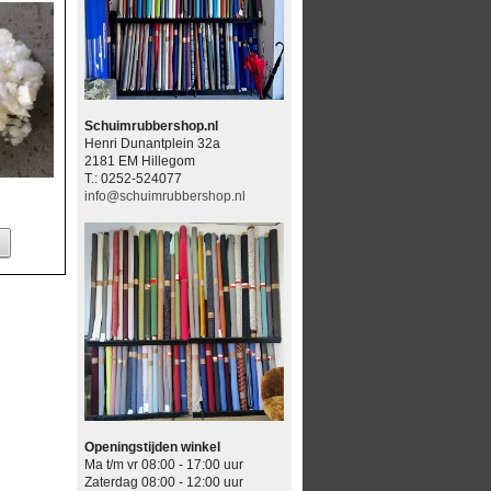
Schuimrubbershop.nl
Henri Dunantplein 32a
2181 EM Hillegom
T.: 0252-524077
info@schuimrubbershop.nl
Openingstijden winkel
Ma t/m vr 08:00 - 17:00 uur
Zaterdag 08:00 - 12:00 uur