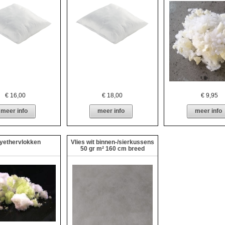
€
16,00
€
18,00
€
9,95
meer info
meer info
meer info
yethervlokken
Vlies wit binnen-/sierkussens
50 gr m² 160 cm breed