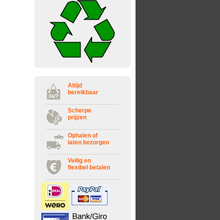
Altijd
bereikbaar
Scherpe
prijzen
Ophalen of
laten bezorgen
Veilig en
flexibel betalen