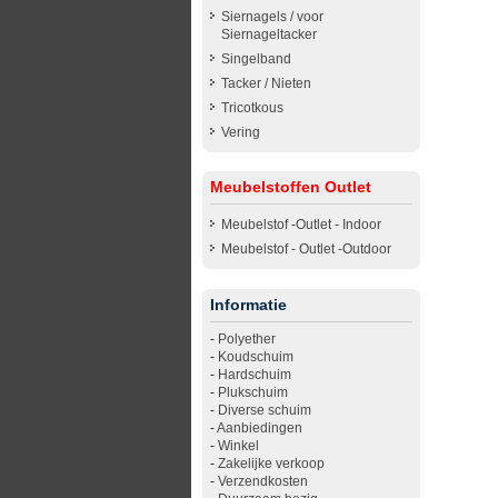
Siernagels / voor
Siernageltacker
Singelband
Tacker / Nieten
Tricotkous
Vering
Meubelstoffen Outlet
Meubelstof -Outlet - Indoor
Meubelstof - Outlet -Outdoor
Informatie
-
Polyether
-
Koudschuim
-
Hardschuim
-
Plukschuim
-
Diverse schuim
-
Aanbiedingen
-
Winkel
-
Zakelijke verkoop
-
Verzendkosten