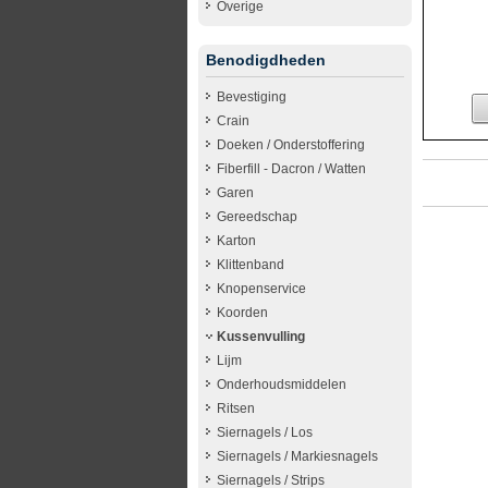
Overige
Benodigdheden
Bevestiging
Crain
Doeken / Onderstoffering
Fiberfill - Dacron / Watten
Garen
Gereedschap
Karton
Klittenband
Knopenservice
Koorden
Kussenvulling
Lijm
Onderhoudsmiddelen
Ritsen
Siernagels / Los
Siernagels / Markiesnagels
Siernagels / Strips