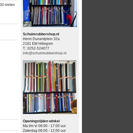
00 nieten
Schuimrubbershop.nl
Henri Dunantplein 32a
2181 EM Hillegom
T.: 0252-524077
info@schuimrubbershop.nl
Openingstijden winkel
Ma t/m vr 08:00 - 17:00 uur
Zaterdag 08:00 - 12:00 uur