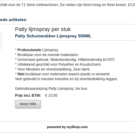
chikt voor de 71 Serie nietmachines. De nieten zijn 8mm hoog en 9mm breed. 10.0
nde artikelen
Palty lijmspray per stuk
Palty Schuimrubber Lijmspray 500ML
*
Professionele
Lijmspray.
* Bruikbaar voor de meeste materialen.
* Universeel gebruik. Waterbestendig. Hittebestendig tot 50'C
* Uitstekend geschikt voor Polyether en Koudschuim.
* Voor Meubels en vloerbedekking, Zeer sterk.
*
Niet
bruikbaar voor materialen waarin plastic is verwerkt.
Veel gebruikt in meubel industrie en bij vloerbedekking leggen.
Gebruiksaanwijzing Palty Lijmspray; zie bus.
Prijs incl. BTW
:
€ 10,95
meer info
powered by
myShop.com