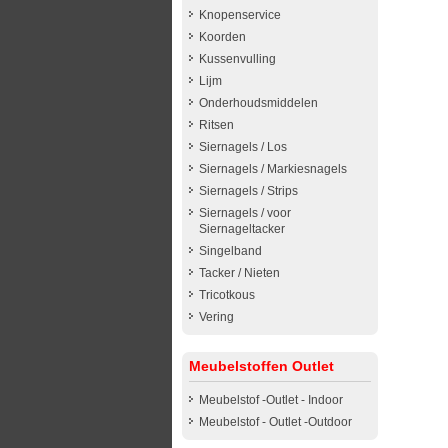
Knopenservice
Koorden
Kussenvulling
Lijm
Onderhoudsmiddelen
Ritsen
Siernagels / Los
Siernagels / Markiesnagels
Siernagels / Strips
Siernagels / voor
Siernageltacker
Singelband
Tacker / Nieten
Tricotkous
Vering
Meubelstoffen Outlet
Meubelstof -Outlet - Indoor
Meubelstof - Outlet -Outdoor