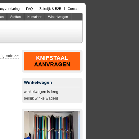
acyverklaring
FAQ
Zakelijk & B2B
Contact
den
Stoffen
Kunstleer
Winkelwagen
olgende
>>
Winkelwagen
winkelwagen is leeg
bekijk winkelwagen!