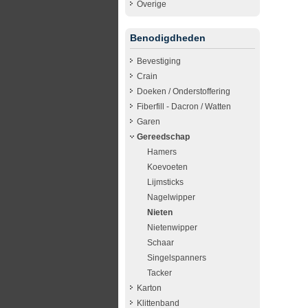
Overige
Benodigdheden
Bevestiging
Crain
Doeken / Onderstoffering
Fiberfill - Dacron / Watten
Garen
Gereedschap
Hamers
Koevoeten
Lijmsticks
Nagelwipper
Nieten
Nietenwipper
Schaar
Singelspanners
Tacker
Karton
Klittenband