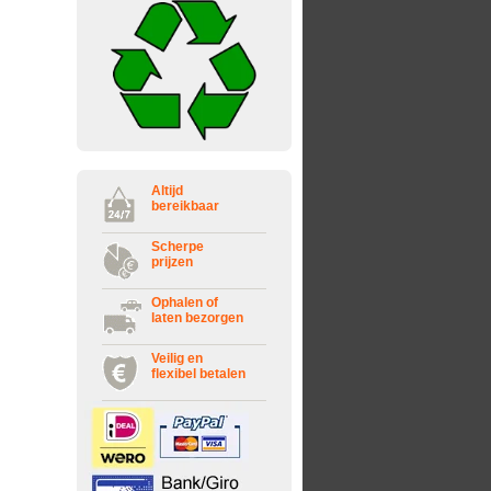
Altijd
bereikbaar
Scherpe
prijzen
Ophalen of
laten bezorgen
Veilig en
flexibel betalen