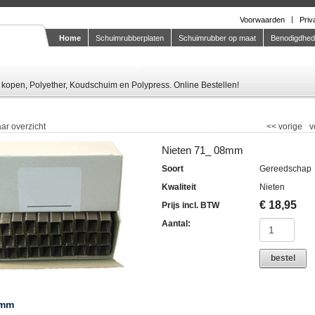
Voorwaarden
Priv
Home
Schuimrubberplaten
Schuimrubber op maat
Benodigdhe
Knipstaal-aanvragen
kopen, Polyether, Koudschuim en Polypress. Online Bestellen!
ar overzicht
<<
vorige
v
Nieten 71_ 08mm
Soort
Gereedschap
Kwaliteit
Nieten
€
18,95
Prijs incl. BTW
Aantal:
bestel
8mm