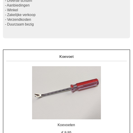
-
Diverse schuim
-
Aanbiedingen
-
Winkel
-
Zakelijke verkoop
-
Verzendkosten
-
Duurzaam bezig
Koevoet
Koevoeten
€
9,95