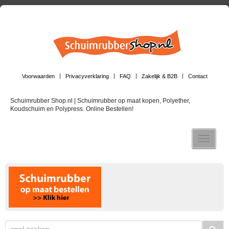
Voorwaarden
Privacyverklaring
FAQ
Zakelijk & B2B
Contact
Schuimrubber Shop.nl | Schuimrubber op maat kopen, Polyether,
Koudschuim en Polypress. Online Bestellen!
Toggle n