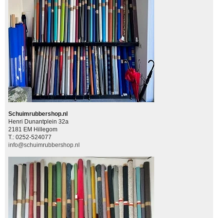
Schuimrubbershop.nl
Henri Dunantplein 32a
2181 EM Hillegom
T.: 0252-524077
info@schuimrubbershop.nl