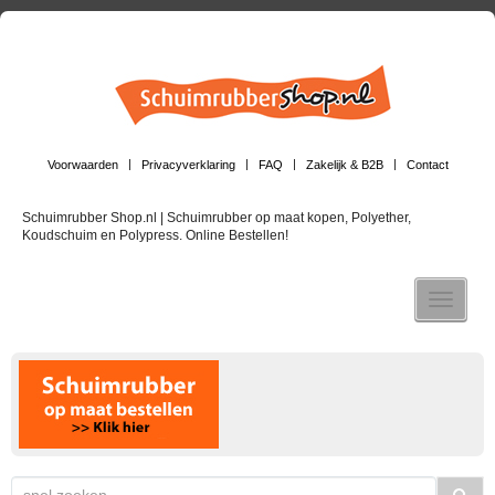
Voorwaarden
Privacyverklaring
FAQ
Zakelijk & B2B
Contact
Schuimrubber Shop.nl | Schuimrubber op maat kopen, Polyether,
Koudschuim en Polypress. Online Bestellen!
Toggle n