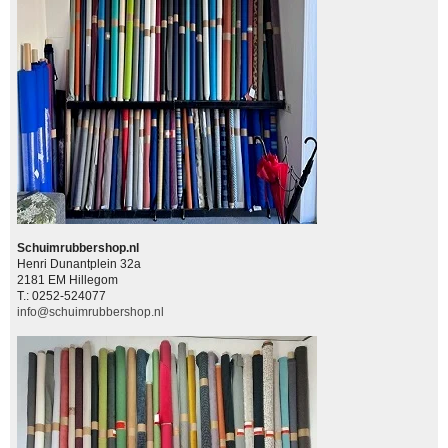
Schuimrubbershop.nl
Henri Dunantplein 32a
2181 EM Hillegom
T.: 0252-524077
info@schuimrubbershop.nl