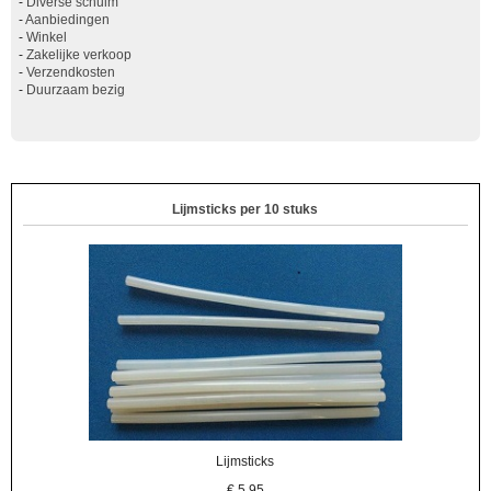
-
Diverse schuim
-
Aanbiedingen
-
Winkel
-
Zakelijke verkoop
-
Verzendkosten
-
Duurzaam bezig
Lijmsticks per 10 stuks
Lijmsticks
€
5,95