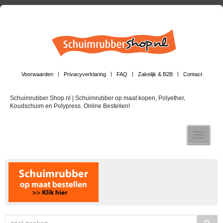
Voorwaarden
Privacyverklaring
FAQ
Zakelijk & B2B
Contact
Schuimrubber Shop.nl | Schuimrubber op maat kopen, Polyether,
Koudschuim en Polypress. Online Bestellen!
Toggle n