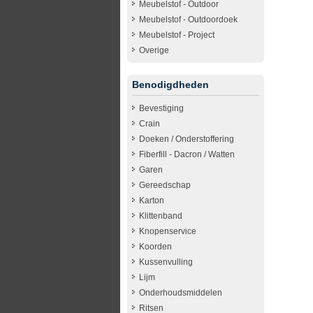
Meubelstof - Outdoor
Meubelstof - Outdoordoek
Meubelstof - Project
Overige
Benodigdheden
Bevestiging
Crain
Doeken / Onderstoffering
Fiberfill - Dacron / Watten
Garen
Gereedschap
Karton
Klittenband
Knopenservice
Koorden
Kussenvulling
Lijm
Onderhoudsmiddelen
Ritsen