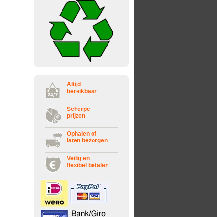
Altijd
bereikbaar
Scherpe
prijzen
Ophalen of
laten bezorgen
Veilig en
flexibel betalen