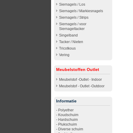
Siernagels / Los
Siernagels / Markiesnagels
Siernagels / Strips
Siernagels / voor
Siernageltacker
Singelband
Tacker / Nieten
Tricotkous
Vering
Meubelstoffen Outlet
Meubelstof -Outlet - Indoor
Meubelstof - Outlet -Outdoor
Informatie
-
Polyether
-
Koudschuim
-
Hardschuim
-
Plukschuim
-
Diverse schuim