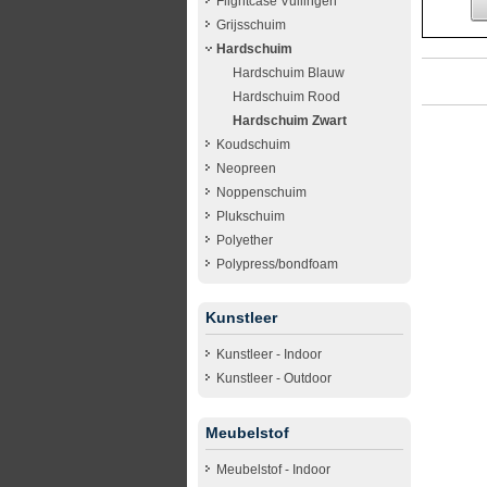
Flightcase Vullingen
Grijsschuim
Hardschuim
Hardschuim Blauw
Hardschuim Rood
Hardschuim Zwart
Koudschuim
Neopreen
Noppenschuim
Plukschuim
Polyether
Polypress/bondfoam
Kunstleer
Kunstleer - Indoor
Kunstleer - Outdoor
Meubelstof
Meubelstof - Indoor