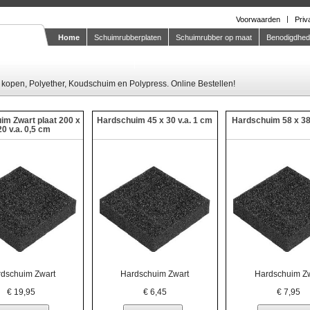
Voorwaarden
Priv
Home
Schuimrubberplaten
Schuimrubber op maat
Benodigdhe
Knipstaal-aanvragen
kopen, Polyether, Koudschuim en Polypress. Online Bestellen!
im Zwart plaat 200 x
Hardschuim 45 x 30 v.a. 1 cm
Hardschuim 58 x 38
0 v.a. 0,5 cm
dschuim Zwart
Hardschuim Zwart
Hardschuim Z
€
19,95
€
6,45
€
7,95