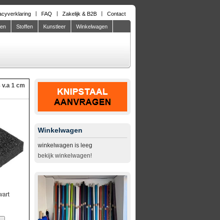
acyverklaring
FAQ
Zakelijk & B2B
Contact
den
Stoffen
Kunstleer
Winkelwagen
 v.a 1 cm
Winkelwagen
winkelwagen is leeg
bekijk winkelwagen!
wart