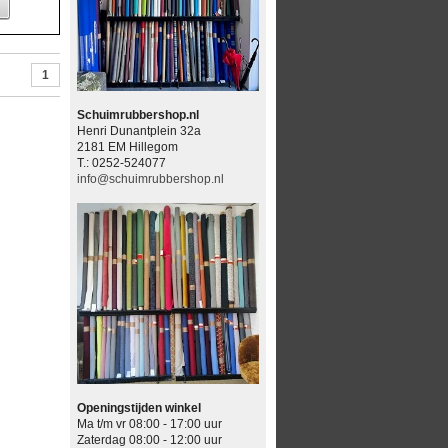
1
Schuimrubbershop.nl
Henri Dunantplein 32a
2181 EM Hillegom
T.: 0252-524077
info@schuimrubbershop.nl
Openingstijden winkel
Ma t/m vr 08:00 - 17:00 uur
Zaterdag 08:00 - 12:00 uur