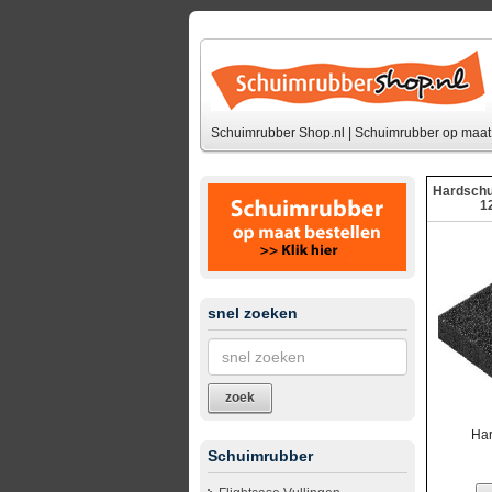
Schuimrubber Shop.nl | Schuimrubber op maat 
Hardschu
12
snel zoeken
zoek
Har
Schuimrubber