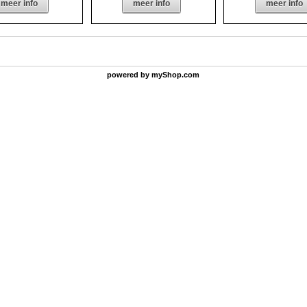
meer info
meer info
meer info
powered by
myShop.com