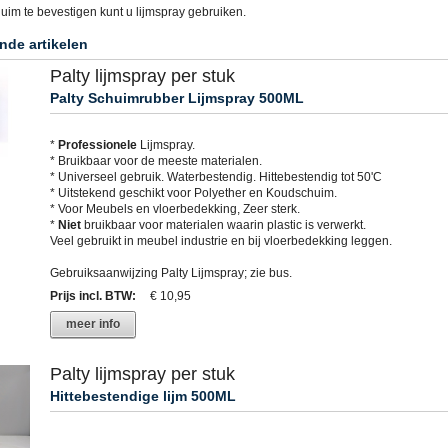
uim te bevestigen kunt u lijmspray gebruiken.
nde artikelen
Palty lijmspray per stuk
Palty Schuimrubber Lijmspray 500ML
*
Professionele
Lijmspray.
* Bruikbaar voor de meeste materialen.
* Universeel gebruik. Waterbestendig. Hittebestendig tot 50'C
* Uitstekend geschikt voor Polyether en Koudschuim.
* Voor Meubels en vloerbedekking, Zeer sterk.
*
Niet
bruikbaar voor materialen waarin plastic is verwerkt.
Veel gebruikt in meubel industrie en bij vloerbedekking leggen.
Gebruiksaanwijzing Palty Lijmspray; zie bus.
Prijs incl. BTW
:
€ 10,95
meer info
Palty lijmspray per stuk
Hittebestendige lijm 500ML