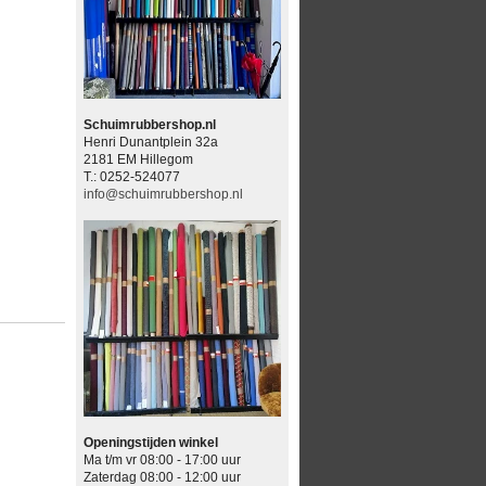
Schuimrubbershop.nl
Henri Dunantplein 32a
2181 EM Hillegom
T.: 0252-524077
info@schuimrubbershop.nl
Openingstijden winkel
Ma t/m vr 08:00 - 17:00 uur
Zaterdag 08:00 - 12:00 uur