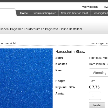
Voorwaarden
Priv
Home
Schuimrubberplaten
Schuimrubber op maat
Benodigdhe
Knipstaal-aanvragen
kopen, Polyether, Koudschuim en Polypress. Online Bestellen!
ar overzicht
<<
vorige
v
Hardschuim Blauw
Soort
Flightcase Vul
Kwaliteit
Hardschuim B
Kies
Hoogte
1 cm.
€
7,75
Prijs incl. BTW
Aantal:
bestel