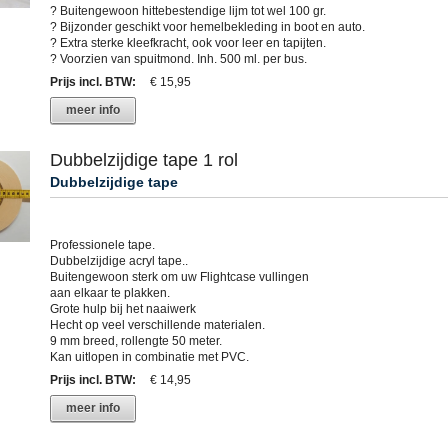
? Buitengewoon hittebestendige lijm tot wel 100 gr.
? Bijzonder geschikt voor hemelbekleding in boot en auto.
? Extra sterke kleefkracht, ook voor leer en tapijten.
? Voorzien van spuitmond. Inh. 500 ml. per bus.
Prijs incl. BTW
:
€ 15,95
meer info
Dubbelzijdige tape 1 rol
Dubbelzijdige tape
Professionele tape.
Dubbelzijdige acryl tape..
Buitengewoon sterk om uw Flightcase vullingen
aan elkaar te plakken.
Grote hulp bij het naaiwerk
Hecht op veel verschillende materialen.
9 mm breed, rollengte 50 meter.
Kan uitlopen in combinatie met PVC.
Prijs incl. BTW
:
€ 14,95
meer info