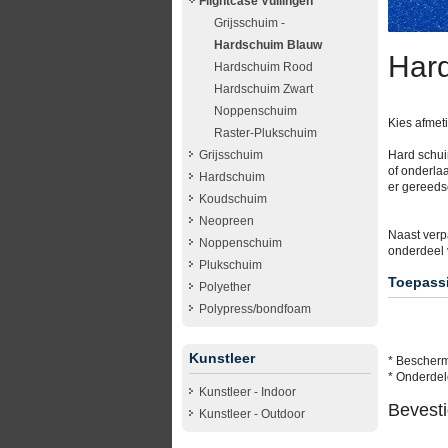
Flightcase Vullingen
Grijsschuim -
Hardschuim Blauw
Har
Hardschuim Rood
Hardschuim Zwart
Noppenschuim
Kies afmeti
Raster-Plukschuim
Grijsschuim
Hard schuim
of onderlaa
Hardschuim
er gereedsc
Koudschuim
Neopreen
Naast verp
Noppenschuim
onderdeel 
Plukschuim
Toepass
Polyether
Polypress/bondfoam
Kunstleer
* Bescherm
* Onderdele
Kunstleer - Indoor
Bevesti
Kunstleer - Outdoor