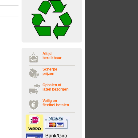
Altijd
bereikbaar
Scherpe
prijzen
Ophalen of
laten bezorgen
Veilig en
flexibel betalen