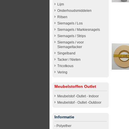
Lijm
Onderhoudsmiddelen
Ritsen
Siernagels / Los
Siernagels / Markiesnagels
Siernagels / Strips
Siernagels / voor
Siernageltacker
Singelband
Tacker / Nieten
Tricotkous
Vering
Meubelstoffen Outlet
Meubelstof -Outlet - Indoor
Meubelstof - Outlet -Outdoor
Informatie
-
Polyether