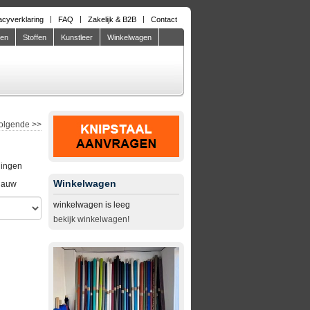
acyverklaring
FAQ
Zakelijk & B2B
Contact
den
Stoffen
Kunstleer
Winkelwagen
olgende
>>
lingen
Winkelwagen
lauw
winkelwagen is leeg
bekijk winkelwagen!