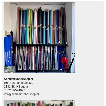
Schuimrubbershop.nl
Henri Dunantplein 32a
2181 EM Hillegom
T.: 0252-524077
info@schuimrubbershop.nl