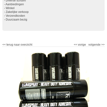
-
Diverse schuim
-
Aanbiedingen
-
Winkel
-
Zakelijke verkoop
-
Verzendkosten
-
Duurzaam bezig
<<
terug naar overzicht
<<
vorige
volgende
>>