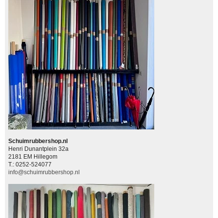
Schuimrubbershop.nl
Henri Dunantplein 32a
2181 EM Hillegom
T.: 0252-524077
info@schuimrubbershop.nl