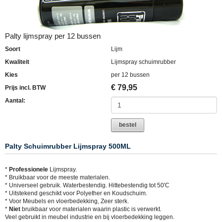
Palty lijmspray per 12 bussen
Soort
Lijm
Kwaliteit
Lijmspray schuimrubber
Kies
per 12 bussen
€
79,95
Prijs incl. BTW
Aantal:
bestel
Palty Schuimrubber Lijmspray 500ML
*
Professionele
Lijmspray.
* Bruikbaar voor de meeste materialen.
* Universeel gebruik. Waterbestendig. Hittebestendig tot 50'C
* Uitstekend geschikt voor Polyether en Koudschuim.
* Voor Meubels en vloerbedekking, Zeer sterk.
*
Niet
bruikbaar voor materialen waarin plastic is verwerkt.
Veel gebruikt in meubel industrie en bij vloerbedekking leggen.