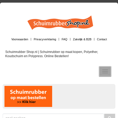
Voorwaarden
Privacyverklaring
FAQ
Zakelijk & B2B
Contact
Schuimrubber Shop.nl | Schuimrubber op maat kopen, Polyether,
Koudschuim en Polypress. Online Bestellen!
Toggle n