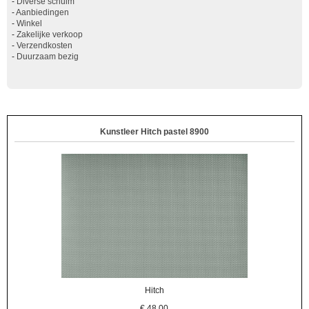
-
Diverse schuim
-
Aanbiedingen
-
Winkel
-
Zakelijke verkoop
-
Verzendkosten
-
Duurzaam bezig
Kunstleer Hitch pastel 8900
Hitch
€
48,00