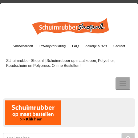
Voorwaarden
Privacyverklaring
FAQ
Zakelijk & B2B
Contact
Schuimrubber Shop.nl | Schuimrubber op maat kopen, Polyether,
Koudschuim en Polypress. Online Bestellen!
Toggle n