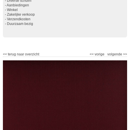
-
Diverse schuim
-
Aanbiedingen
-
Winkel
-
Zakelijke verkoop
-
Verzendkosten
-
Duurzaam bezig
<<
terug naar overzicht
<<
vorige
volgende
>>