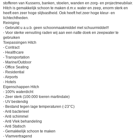
stofferen van Kussens, banken, stoelen, wanden en zorg- en projectmeubilair.
Hitch is gemakkelijk schoon te maken d.m.v. water en zeep, enorm sterk en
heeft een zeer hoge slijtvastheid. Ook heeft het zeer hoge kleur- en
lichtechtheden.
Reiniging
- Gebruikt u a.u.b. geen schoonmaakmiddel met schuurmiddel!!
- Voor sterke vervuiling raden wij aan een natte doek en zeepwater te
gebruiken
Toepassingen Hitch
- Contract
- Healthcare
- Transportation
- Marine/Outdoor
- Office Seating
- Residential
- Airports
- Hotels
Eigenschappen Hitch
- 100% waterdicht
- Zeer sterk (100.000 toeren martindale)
- UV bestendig
- Bestand tegen lage temperaturen (-23°C)
- Anti bacterieel
- Anti schimmel
- Anti Vlek behandeling
- Anti Statisch
- Gemakkelijk schoon te maken
- Vlamvertragend