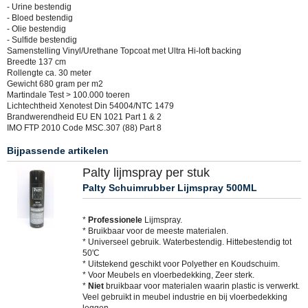
- Urine bestendig
- Bloed bestendig
- Olie bestendig
- Sulfide bestendig
Samenstelling Vinyl/Urethane Topcoat met Ultra Hi-loft backing
Breedte 137 cm
Rollengte ca. 30 meter
Gewicht 680 gram per m2
Martindale Test > 100.000 toeren
Lichtechtheid Xenotest Din 54004/NTC 1479
Brandwerendheid EU EN 1021 Part 1 & 2
IMO FTP 2010 Code MSC.307 (88) Part 8
Bijpassende artikelen
Palty lijmspray per stuk
Palty Schuimrubber Lijmspray 500ML
*
Professionele
Lijmspray.
* Bruikbaar voor de meeste materialen.
* Universeel gebruik. Waterbestendig. Hittebestendig tot
50'C
* Uitstekend geschikt voor Polyether en Koudschuim.
* Voor Meubels en vloerbedekking, Zeer sterk.
*
Niet
bruikbaar voor materialen waarin plastic is verwerkt.
Veel gebruikt in meubel industrie en bij vloerbedekking
leggen.