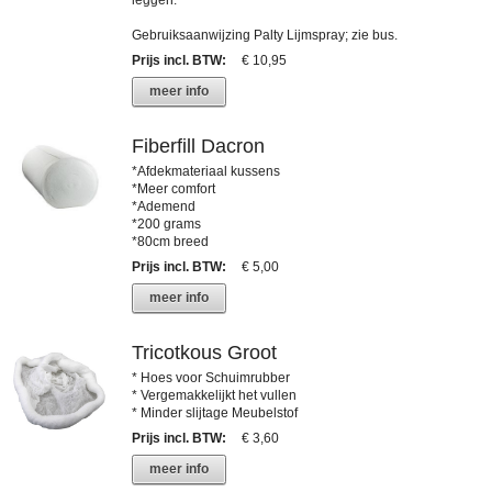
Gebruiksaanwijzing Palty Lijmspray; zie bus.
Prijs incl. BTW
:
€ 10,95
meer info
Fiberfill Dacron
*Afdekmateriaal kussens
*Meer comfort
*Ademend
*200 grams
*80cm breed
Prijs incl. BTW
:
€ 5,00
meer info
Tricotkous Groot
* Hoes voor Schuimrubber
* Vergemakkelijkt het vullen
* Minder slijtage Meubelstof
Prijs incl. BTW
:
€ 3,60
meer info