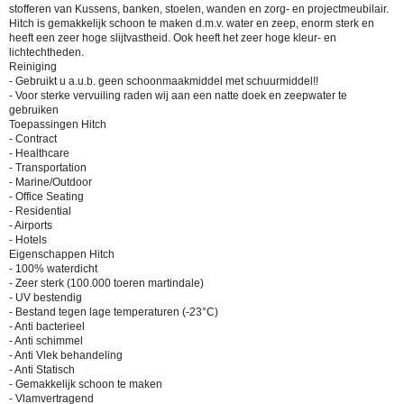
stofferen van Kussens, banken, stoelen, wanden en zorg- en projectmeubilair.
Hitch is gemakkelijk schoon te maken d.m.v. water en zeep, enorm sterk en
heeft een zeer hoge slijtvastheid. Ook heeft het zeer hoge kleur- en
lichtechtheden.
Reiniging
- Gebruikt u a.u.b. geen schoonmaakmiddel met schuurmiddel!!
- Voor sterke vervuiling raden wij aan een natte doek en zeepwater te
gebruiken
Toepassingen Hitch
- Contract
- Healthcare
- Transportation
- Marine/Outdoor
- Office Seating
- Residential
- Airports
- Hotels
Eigenschappen Hitch
- 100% waterdicht
- Zeer sterk (100.000 toeren martindale)
- UV bestendig
- Bestand tegen lage temperaturen (-23°C)
- Anti bacterieel
- Anti schimmel
- Anti Vlek behandeling
- Anti Statisch
- Gemakkelijk schoon te maken
- Vlamvertragend