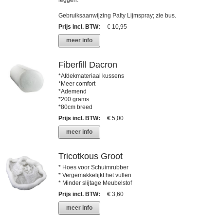
Gebruiksaanwijzing Palty Lijmspray; zie bus.
Prijs incl. BTW
:
€ 10,95
meer info
Fiberfill Dacron
*Afdekmateriaal kussens
*Meer comfort
*Ademend
*200 grams
*80cm breed
Prijs incl. BTW
:
€ 5,00
meer info
Tricotkous Groot
* Hoes voor Schuimrubber
* Vergemakkelijkt het vullen
* Minder slijtage Meubelstof
Prijs incl. BTW
:
€ 3,60
meer info