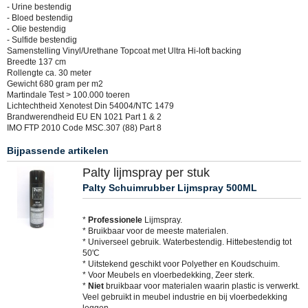
- Urine bestendig
- Bloed bestendig
- Olie bestendig
- Sulfide bestendig
Samenstelling Vinyl/Urethane Topcoat met Ultra Hi-loft backing
Breedte 137 cm
Rollengte ca. 30 meter
Gewicht 680 gram per m2
Martindale Test > 100.000 toeren
Lichtechtheid Xenotest Din 54004/NTC 1479
Brandwerendheid EU EN 1021 Part 1 & 2
IMO FTP 2010 Code MSC.307 (88) Part 8
Bijpassende artikelen
Palty lijmspray per stuk
Palty Schuimrubber Lijmspray 500ML
*
Professionele
Lijmspray.
* Bruikbaar voor de meeste materialen.
* Universeel gebruik. Waterbestendig. Hittebestendig tot
50'C
* Uitstekend geschikt voor Polyether en Koudschuim.
* Voor Meubels en vloerbedekking, Zeer sterk.
*
Niet
bruikbaar voor materialen waarin plastic is verwerkt.
Veel gebruikt in meubel industrie en bij vloerbedekking
leggen.