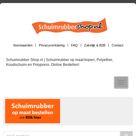
Voorwaarden
Privacyverklaring
FAQ
Zakelijk & B2B
Contact
Schuimrubber Shop.nl | Schuimrubber op maat kopen, Polyether,
Koudschuim en Polypress. Online Bestellen!
Toggle n