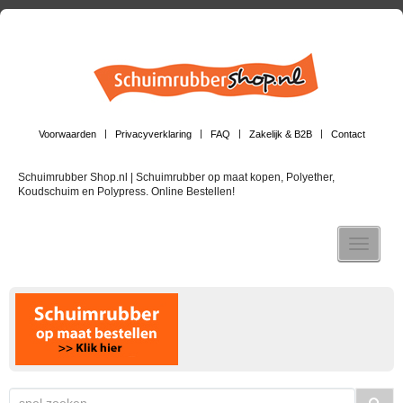
Voorwaarden
Privacyverklaring
FAQ
Zakelijk & B2B
Contact
Schuimrubber Shop.nl | Schuimrubber op maat kopen, Polyether,
Koudschuim en Polypress. Online Bestellen!
Toggle n