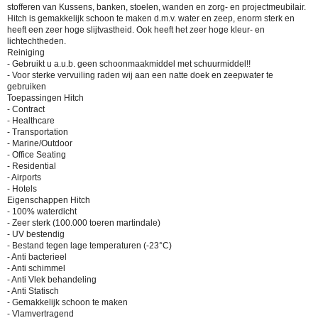
stofferen van Kussens, banken, stoelen, wanden en zorg- en projectmeubilair.
Hitch is gemakkelijk schoon te maken d.m.v. water en zeep, enorm sterk en
heeft een zeer hoge slijtvastheid. Ook heeft het zeer hoge kleur- en
lichtechtheden.
Reiniging
- Gebruikt u a.u.b. geen schoonmaakmiddel met schuurmiddel!!
- Voor sterke vervuiling raden wij aan een natte doek en zeepwater te
gebruiken
Toepassingen Hitch
- Contract
- Healthcare
- Transportation
- Marine/Outdoor
- Office Seating
- Residential
- Airports
- Hotels
Eigenschappen Hitch
- 100% waterdicht
- Zeer sterk (100.000 toeren martindale)
- UV bestendig
- Bestand tegen lage temperaturen (-23°C)
- Anti bacterieel
- Anti schimmel
- Anti Vlek behandeling
- Anti Statisch
- Gemakkelijk schoon te maken
- Vlamvertragend