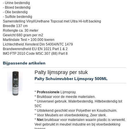
- Urine bestendig
- Bloed bestendig
- Olie bestendig
- Sulfide bestendig
Samenstelling Vinyl/Urethane Topcoat met Ultra Hi-loft backing
Breedte 137 cm
Rollengte ca. 30 meter
Gewicht 680 gram per m2
Martindale Test > 100.000 toeren
Lichtechtheid Xenotest Din 54004/NTC 1479
Brandwerendheid EU EN 1021 Part 1 & 2
IMO FTP 2010 Code MSC.307 (88) Part 8
Bijpassende artikelen
Palty lijmspray per stuk
Palty Schuimrubber Lijmspray 500ML
*
Professionele
Lijmspray.
* Bruikbaar voor de meeste materialen.
* Universeel gebruik. Waterbestendig. Hittebestendig tot
50'C
* Uitstekend geschikt voor Polyether en Koudschuim.
* Voor Meubels en vloerbedekking, Zeer sterk.
*
Niet
bruikbaar voor materialen waarin plastic is verwerkt.
Veel gebruikt in meubel industrie en bij vloerbedekking
leggen.