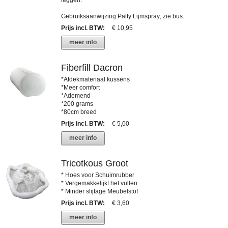
Gebruiksaanwijzing Palty Lijmspray; zie bus.
Prijs incl. BTW
:
€ 10,95
meer info
Fiberfill Dacron
*Afdekmateriaal kussens
*Meer comfort
*Ademend
*200 grams
*80cm breed
Prijs incl. BTW
:
€ 5,00
meer info
Tricotkous Groot
* Hoes voor Schuimrubber
* Vergemakkelijkt het vullen
* Minder slijtage Meubelstof
Prijs incl. BTW
:
€ 3,60
meer info