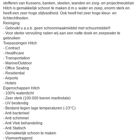
stofferen van Kussens, banken, stoelen, wanden en zorg- en projectmeubilair.
Hitch is gemakkelijk schoon te maken d.m.v. water en zeep, enorm sterk en
heeft een zeer hoge slijtvastheid. Ook heeft het zeer hoge kleur- en
lichtechtheden.
Reiniging
- Gebruikt u a.u.b. geen schoonmaakmiddel met schuurmiddel!!
- Voor sterke vervuiling raden wij aan een natte doek en zeepwater te
gebruiken
Toepassingen Hitch
- Contract
- Healthcare
- Transportation
- Marine/Outdoor
- Office Seating
- Residential
- Airports
- Hotels
Eigenschappen Hitch
- 100% waterdicht
- Zeer sterk (100.000 toeren martindale)
- UV bestendig
- Bestand tegen lage temperaturen (-23°C)
- Anti bacterieel
- Anti schimmel
- Anti Vlek behandeling
- Anti Statisch
- Gemakkelijk schoon te maken
- Vlamvertragend