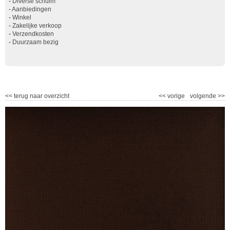
-
Diverse schuim
-
Aanbiedingen
-
Winkel
-
Zakelijke verkoop
-
Verzendkosten
-
Duurzaam bezig
<<
terug naar overzicht
<<
vorige
volgende
>>