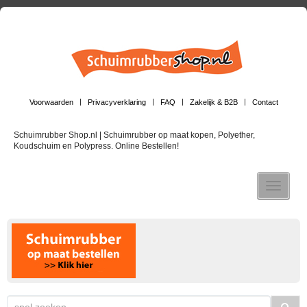
Voorwaarden
Privacyverklaring
FAQ
Zakelijk & B2B
Contact
Schuimrubber Shop.nl | Schuimrubber op maat kopen, Polyether,
Koudschuim en Polypress. Online Bestellen!
Toggle n