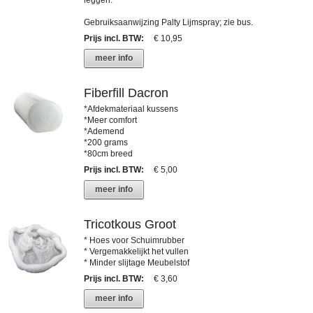
Gebruiksaanwijzing Palty Lijmspray; zie bus.
Prijs incl. BTW
:
€ 10,95
meer info
Fiberfill Dacron
*Afdekmateriaal kussens
*Meer comfort
*Ademend
*200 grams
*80cm breed
Prijs incl. BTW
:
€ 5,00
meer info
Tricotkous Groot
* Hoes voor Schuimrubber
* Vergemakkelijkt het vullen
* Minder slijtage Meubelstof
Prijs incl. BTW
:
€ 3,60
meer info