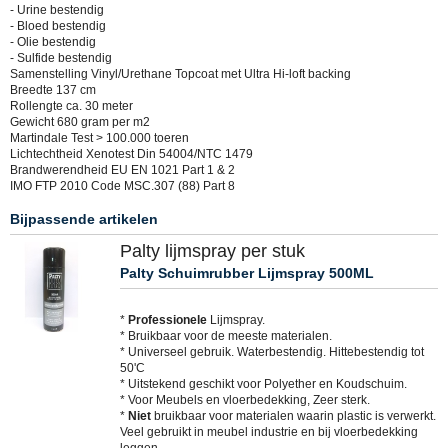
- Urine bestendig
- Bloed bestendig
- Olie bestendig
- Sulfide bestendig
Samenstelling Vinyl/Urethane Topcoat met Ultra Hi-loft backing
Breedte 137 cm
Rollengte ca. 30 meter
Gewicht 680 gram per m2
Martindale Test > 100.000 toeren
Lichtechtheid Xenotest Din 54004/NTC 1479
Brandwerendheid EU EN 1021 Part 1 & 2
IMO FTP 2010 Code MSC.307 (88) Part 8
Bijpassende artikelen
Palty lijmspray per stuk
Palty Schuimrubber Lijmspray 500ML
*
Professionele
Lijmspray.
* Bruikbaar voor de meeste materialen.
* Universeel gebruik. Waterbestendig. Hittebestendig tot
50'C
* Uitstekend geschikt voor Polyether en Koudschuim.
* Voor Meubels en vloerbedekking, Zeer sterk.
*
Niet
bruikbaar voor materialen waarin plastic is verwerkt.
Veel gebruikt in meubel industrie en bij vloerbedekking
leggen.