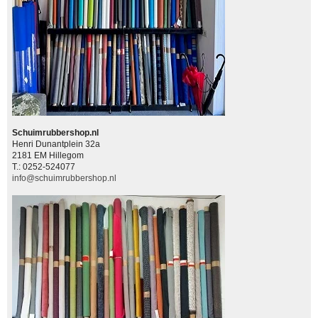
Schuimrubbershop.nl
Henri Dunantplein 32a
2181 EM Hillegom
T.: 0252-524077
info@schuimrubbershop.nl