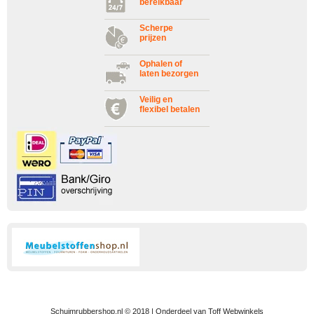
bereikbaar
Scherpe
prijzen
Ophalen of
laten bezorgen
Veilig en
flexibel betalen
Schuimrubbershop.nl © 2018 | Onderdeel van Toff Webwinkels