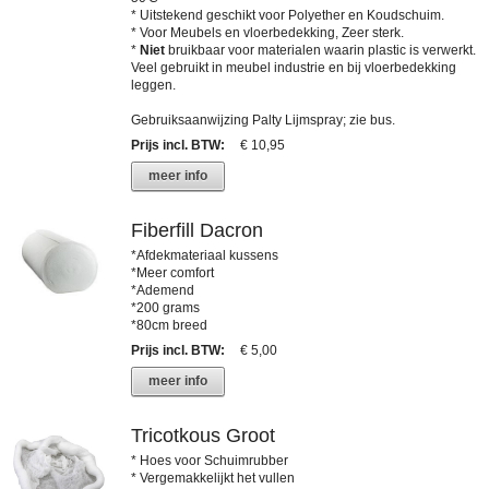
* Uitstekend geschikt voor Polyether en Koudschuim.
* Voor Meubels en vloerbedekking, Zeer sterk.
*
Niet
bruikbaar voor materialen waarin plastic is verwerkt.
Veel gebruikt in meubel industrie en bij vloerbedekking
leggen.
Gebruiksaanwijzing Palty Lijmspray; zie bus.
Prijs incl. BTW
:
€ 10,95
meer info
Fiberfill Dacron
*Afdekmateriaal kussens
*Meer comfort
*Ademend
*200 grams
*80cm breed
Prijs incl. BTW
:
€ 5,00
meer info
Tricotkous Groot
* Hoes voor Schuimrubber
* Vergemakkelijkt het vullen