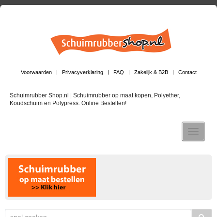
Voorwaarden
Privacyverklaring
FAQ
Zakelijk & B2B
Contact
Schuimrubber Shop.nl | Schuimrubber op maat kopen, Polyether,
Koudschuim en Polypress. Online Bestellen!
Toggle n