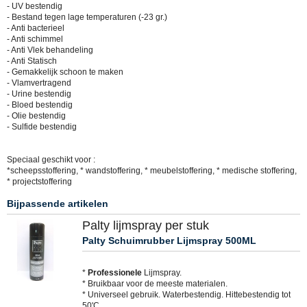
- UV bestendig
- Bestand tegen lage temperaturen (-23 gr.)
- Anti bacterieel
- Anti schimmel
- Anti Vlek behandeling
- Anti Statisch
- Gemakkelijk schoon te maken
- Vlamvertragend
- Urine bestendig
- Bloed bestendig
- Olie bestendig
- Sulfide bestendig
Speciaal geschikt voor :
*scheepsstoffering, * wandstoffering, * meubelstoffering, * medische stoffering,
* projectstoffering
Bijpassende artikelen
Palty lijmspray per stuk
Palty Schuimrubber Lijmspray 500ML
*
Professionele
Lijmspray.
* Bruikbaar voor de meeste materialen.
* Universeel gebruik. Waterbestendig. Hittebestendig tot
50'C