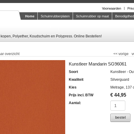
Voorwaarden
Priv
Home
Schuimrubberplaten
Schuimrubber op maat
Benodigdhe
Knipstaal-aanvragen
kopen, Polyether, Koudschuim en Polypress. Online Bestellen!
ar overzicht
<<
vorige
v
Kunstleer Mandarin SG96061
Soort
Kunstleer - Ou
Kwaliteit
Silverguard
Kies
Metrage, 137 
€
44,95
Prijs incl. BTW
Aantal:
bestel