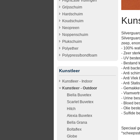
Flightcase Vullingen
Grijsschuim
Hardschuim
Kuns
Koudschuim
Neopreen
Silverguard
Noppenschuim
Silverguar
Plukschuim
zeep, enorm
- 100% wat
Polyether
- Zeer ster
Polypress/bondfoam
- UV beste
- Bestand t
- Anti bacte
Kunstleer
- Anti schi
- Anti Vle
Kunstleer - Indoor
- Anti Stati
- Gemakkel
Kunstleer - Outdoor
- Vlamvert
Biella Buvetex
- Urine be
Scarlet Buvetex
- Bloed be
- Olie best
Hitch
- Sulfide b
Alexia Buvetex
Bella Grana
Speciaal ge
Boltaflex
*scheepssto
Globe