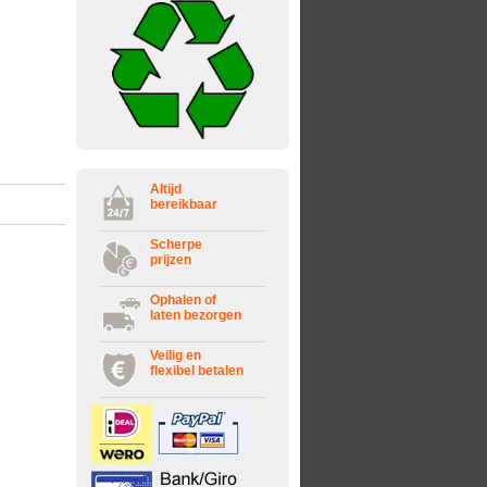
Altijd
bereikbaar
Scherpe
prijzen
Ophalen of
laten bezorgen
Veilig en
flexibel betalen