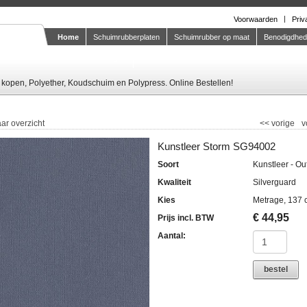
Voorwaarden
Priv
Home
Schuimrubberplaten
Schuimrubber op maat
Benodigdhe
Knipstaal-aanvragen
kopen, Polyether, Koudschuim en Polypress. Online Bestellen!
ar overzicht
<<
vorige
v
Kunstleer Storm SG94002
Soort
Kunstleer - Ou
Kwaliteit
Silverguard
Kies
Metrage, 137 
€
44,95
Prijs incl. BTW
Aantal:
bestel