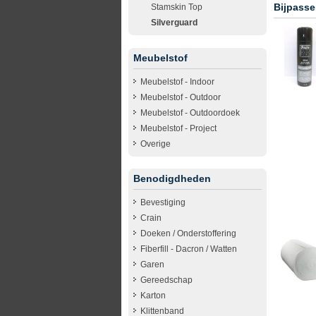
Bijpasse
Stamskin Top
Silverguard
Meubelstof
Meubelstof - Indoor
Meubelstof - Outdoor
Meubelstof - Outdoordoek
Meubelstof - Project
Overige
Benodigdheden
Bevestiging
Crain
Doeken / Onderstoffering
Fiberfill - Dacron / Watten
Garen
Gereedschap
Karton
Klittenband