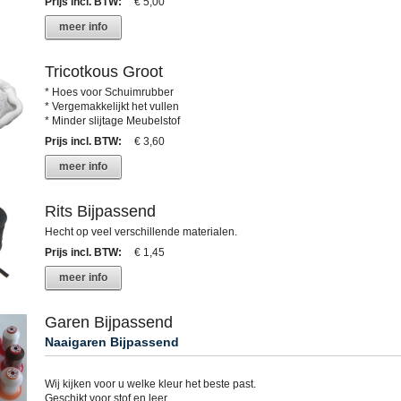
Prijs incl. BTW
:
€ 5,00
meer info
Tricotkous Groot
* Hoes voor Schuimrubber
* Vergemakkelijkt het vullen
* Minder slijtage Meubelstof
Prijs incl. BTW
:
€ 3,60
meer info
Rits Bijpassend
Hecht op veel verschillende materialen.
Prijs incl. BTW
:
€ 1,45
meer info
Garen Bijpassend
Naaigaren Bijpassend
Wij kijken voor u welke kleur het beste past.
Geschikt voor stof en leer.