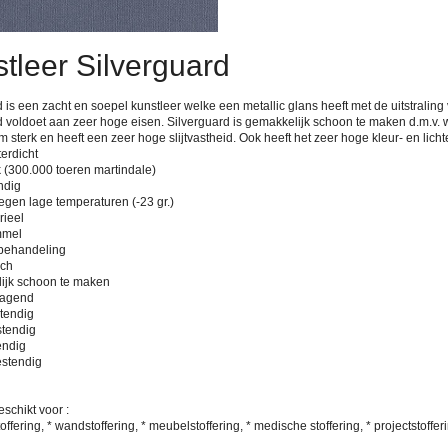
tleer Silverguard
 is een zacht en soepel kunstleer welke een metallic glans heeft met de uitstraling 
d voldoet aan zeer hoge eisen. Silverguard is gemakkelijk schoon te maken d.m.v. 
 sterk en heeft een zeer hoge slijtvastheid. Ook heeft het zeer hoge kleur- en lich
erdicht
k (300.000 toeren martindale)
ndig
egen lage temperaturen (-23 gr.)
rieel
mmel
k behandeling
sch
ijk schoon te maken
ragend
stendig
stendig
endig
estendig
schikt voor :
ffering, * wandstoffering, * meubelstoffering, * medische stoffering, * projectstoffer