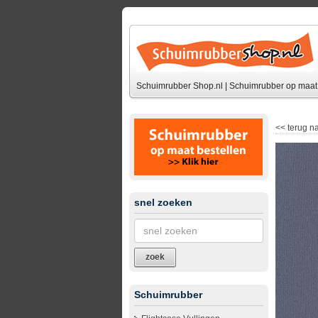
Schuimrubber Shop.nl | Schuimrubber op maat 
<<
terug na
snel zoeken
zoek
Schuimrubber