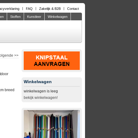
acyverklaring
FAQ
Zakelijk & B2B
Contact
den
Stoffen
Kunstleer
Winkelwagen
olgende
>>
tdoor
Winkelwagen
cm breed
winkelwagen is leeg
bekijk winkelwagen!