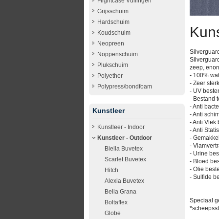
Flightcase Vullingen
Grijsschuim
Hardschuim
Kuns
Koudschuim
Neopreen
Silverguard
Noppenschuim
Silverguar
Plukschuim
zeep, enorm
- 100% wat
Polyether
- Zeer ster
Polypress/bondfoam
- UV beste
- Bestand t
- Anti bacte
Kunstleer
- Anti schi
- Anti Vle
Kunstleer - Indoor
- Anti Stati
- Gemakkel
Kunstleer - Outdoor
- Vlamvert
Biella Buvetex
- Urine be
Scarlet Buvetex
- Bloed be
- Olie best
Hitch
- Sulfide b
Alexia Buvetex
Bella Grana
Speciaal ge
Boltaflex
*scheepssto
Globe