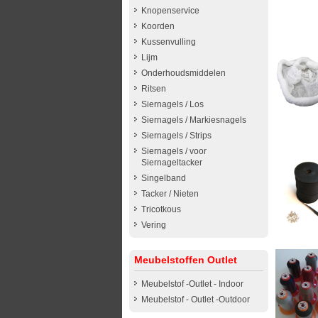
Knopenservice
Koorden
Kussenvulling
Lijm
Onderhoudsmiddelen
Ritsen
Siernagels / Los
Siernagels / Markiesnagels
Siernagels / Strips
Siernagels / voor
Siernageltacker
Singelband
Tacker / Nieten
Tricotkous
Vering
Meubelstoffen Outlet
Meubelstof -Outlet - Indoor
Meubelstof - Outlet -Outdoor