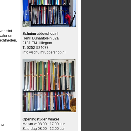
van stof.
Schuimrubbershop.nl
water en
Henri Dunantplein 32a
techtheden.
2181 EM Hillegom
T.: 0252-524077
info@schuimrubbershop.nl
Openingstijden winkel
Ma t/m vr 08:00 - 17:00 uur
ing
Zaterdag 08:00 - 12:00 uur