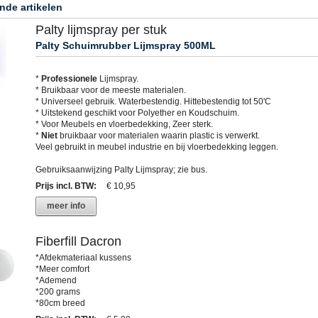
nde artikelen
Palty lijmspray per stuk
Palty Schuimrubber Lijmspray 500ML
*
Professionele
Lijmspray.
* Bruikbaar voor de meeste materialen.
* Universeel gebruik. Waterbestendig. Hittebestendig tot 50'C
* Uitstekend geschikt voor Polyether en Koudschuim.
* Voor Meubels en vloerbedekking, Zeer sterk.
*
Niet
bruikbaar voor materialen waarin plastic is verwerkt.
Veel gebruikt in meubel industrie en bij vloerbedekking leggen.
Gebruiksaanwijzing Palty Lijmspray; zie bus.
Prijs incl. BTW
:
€ 10,95
meer info
Fiberfill Dacron
*Afdekmateriaal kussens
*Meer comfort
*Ademend
*200 grams
*80cm breed