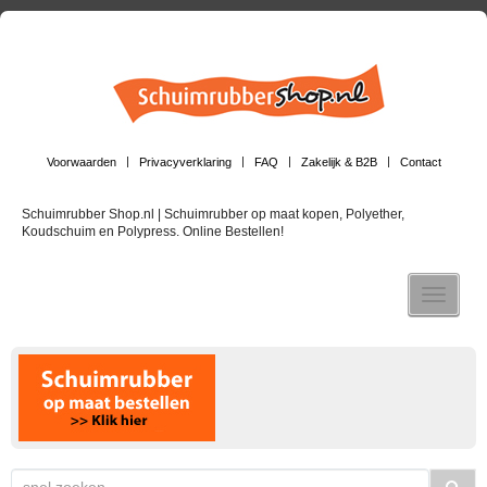
Voorwaarden
Privacyverklaring
FAQ
Zakelijk & B2B
Contact
Schuimrubber Shop.nl | Schuimrubber op maat kopen, Polyether,
Koudschuim en Polypress. Online Bestellen!
Toggle n