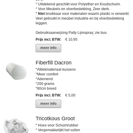
* Uitstekend geschikt voor Polyether en Koudschuim.
* Voor Meubels en vloerbedekking, Zeer sterk.
*
Niet
bruikbaar voor materialen waarin plastic is verwerkt.
Veel gebruikt in meubel industrie en bij vloerbedekking
leggen.
Gebruiksaanwijzing Palty Lijmspray; zie bus.
Prijs incl. BTW
:
€ 10,95
meer info
Fiberfill Dacron
*Afdekmateriaal kussens
*Meer comfort
*Ademend
*200 grams
*80cm breed
Prijs incl. BTW
:
€ 5,00
meer info
Tricotkous Groot
* Hoes voor Schuimrubber
* Vergemakkelijkt het vullen