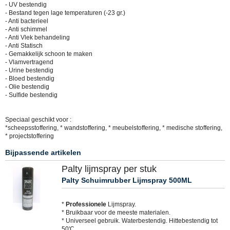
- UV bestendig
- Bestand tegen lage temperaturen (-23 gr.)
- Anti bacterieel
- Anti schimmel
- Anti Vlek behandeling
- Anti Statisch
- Gemakkelijk schoon te maken
- Vlamvertragend
- Urine bestendig
- Bloed bestendig
- Olie bestendig
- Sulfide bestendig
Speciaal geschikt voor :
*scheepsstoffering, * wandstoffering, * meubelstoffering, * medische stoffering,
* projectstoffering
Bijpassende artikelen
Palty lijmspray per stuk
Palty Schuimrubber Lijmspray 500ML
*
Professionele
Lijmspray.
* Bruikbaar voor de meeste materialen.
* Universeel gebruik. Waterbestendig. Hittebestendig tot
50'C