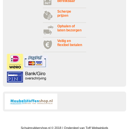
bereikbaar
Scherpe
prijzen
Ophalen of
laten bezorgen
Veilig en
flexibel betalen
Schuimrubbershop.nl © 2018 | Onderdeel van Toff Webwinkels