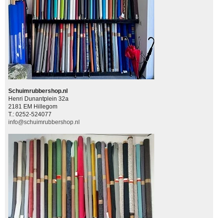
Schuimrubbershop.nl
Henri Dunantplein 32a
2181 EM Hillegom
T.: 0252-524077
info@schuimrubbershop.nl