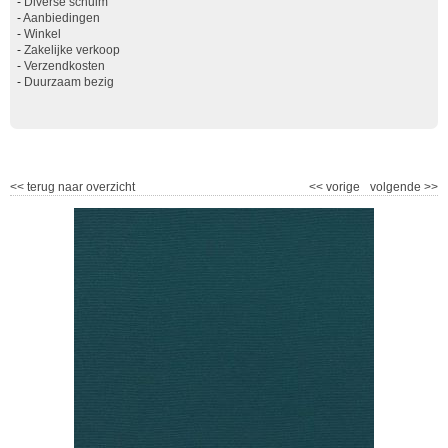
-
Diverse schuim
-
Aanbiedingen
-
Winkel
-
Zakelijke verkoop
-
Verzendkosten
-
Duurzaam bezig
<<
terug naar overzicht
<<
vorige
volgende
>>