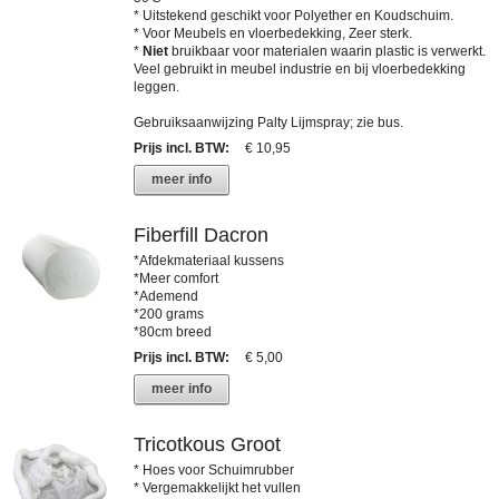
* Uitstekend geschikt voor Polyether en Koudschuim.
* Voor Meubels en vloerbedekking, Zeer sterk.
*
Niet
bruikbaar voor materialen waarin plastic is verwerkt.
Veel gebruikt in meubel industrie en bij vloerbedekking
leggen.
Gebruiksaanwijzing Palty Lijmspray; zie bus.
Prijs incl. BTW
:
€ 10,95
meer info
Fiberfill Dacron
*Afdekmateriaal kussens
*Meer comfort
*Ademend
*200 grams
*80cm breed
Prijs incl. BTW
:
€ 5,00
meer info
Tricotkous Groot
* Hoes voor Schuimrubber
* Vergemakkelijkt het vullen