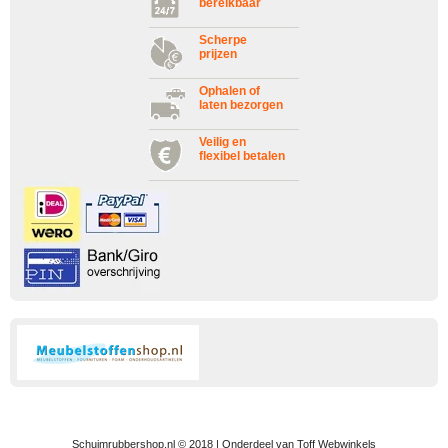
bereikbaar
Scherpe
prijzen
Ophalen of
laten bezorgen
Veilig en
flexibel betalen
Schuimrubbershop.nl © 2018 | Onderdeel van Toff Webwinkels