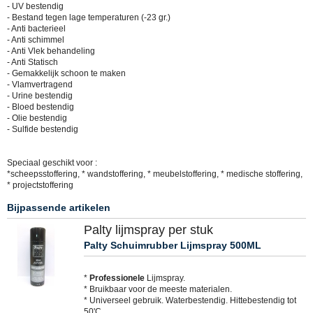
- UV bestendig
- Bestand tegen lage temperaturen (-23 gr.)
- Anti bacterieel
- Anti schimmel
- Anti Vlek behandeling
- Anti Statisch
- Gemakkelijk schoon te maken
- Vlamvertragend
- Urine bestendig
- Bloed bestendig
- Olie bestendig
- Sulfide bestendig
Speciaal geschikt voor :
*scheepsstoffering, * wandstoffering, * meubelstoffering, * medische stoffering,
* projectstoffering
Bijpassende artikelen
Palty lijmspray per stuk
Palty Schuimrubber Lijmspray 500ML
*
Professionele
Lijmspray.
* Bruikbaar voor de meeste materialen.
* Universeel gebruik. Waterbestendig. Hittebestendig tot
50'C