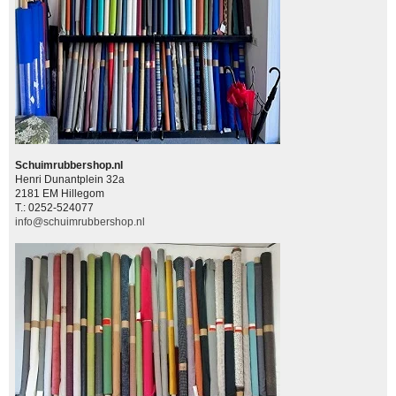
Schuimrubbershop.nl
Henri Dunantplein 32a
2181 EM Hillegom
T.: 0252-524077
info@schuimrubbershop.nl