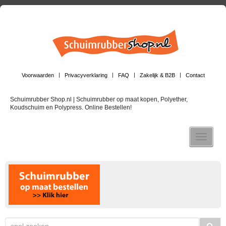
Voorwaarden
Privacyverklaring
FAQ
Zakelijk & B2B
Contact
Schuimrubber Shop.nl | Schuimrubber op maat kopen, Polyether,
Koudschuim en Polypress. Online Bestellen!
Toggle n