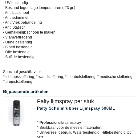
- UV bestendig
- Bestand tegen lage temperaturen (-23 gr.)
- Anti bacterieel
- Anti schimmel
- Anti Vlek behandeling
- Anti Statisch
- Gemakkelijk schoon te maken
- Vlamvertragend
- Urine bestendig
- Bloed bestendig
- Olie bestendig
- Sulfide bestendig
Speciaal geschikt voor :
*scheepsstoffering, * wandstoffering, * meubelstoffering, * medische stoffering,
* projectstoffering
Bijpassende artikelen
Palty lijmspray per stuk
Palty Schuimrubber Lijmspray 500ML
*
Professionele
Lijmspray.
* Bruikbaar voor de meeste materialen.
* Universeel gebruik. Waterbestendig. Hittebestendig tot
50'C