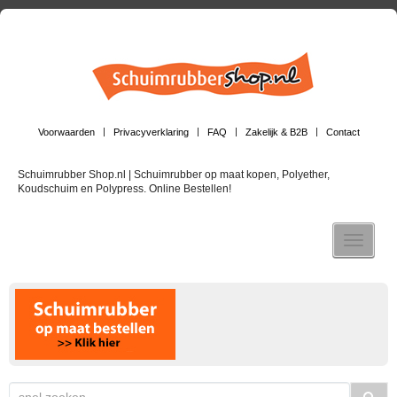
Voorwaarden
Privacyverklaring
FAQ
Zakelijk & B2B
Contact
Schuimrubber Shop.nl | Schuimrubber op maat kopen, Polyether,
Koudschuim en Polypress. Online Bestellen!
Toggle n