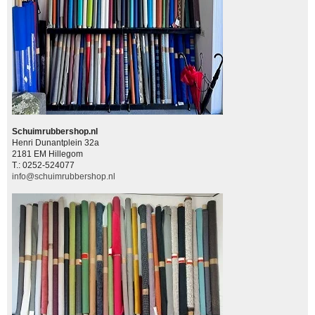
Schuimrubbershop.nl
Henri Dunantplein 32a
2181 EM Hillegom
T.: 0252-524077
info@schuimrubbershop.nl