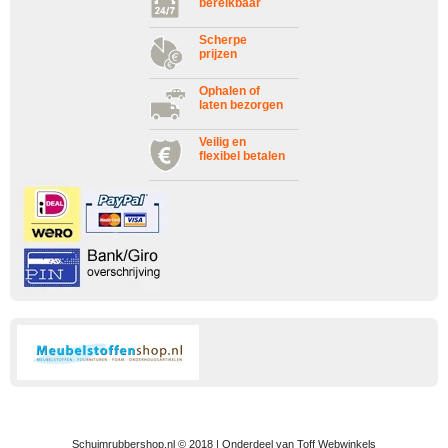
bereikbaar
Scherpe
prijzen
Ophalen of
laten bezorgen
Veilig en
flexibel betalen
Schuimrubbershop.nl © 2018 | Onderdeel van Toff Webwinkels