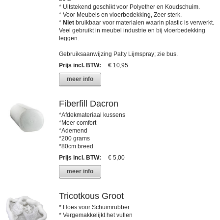
* Uitstekend geschikt voor Polyether en Koudschuim.
* Voor Meubels en vloerbedekking, Zeer sterk.
*
Niet
bruikbaar voor materialen waarin plastic is verwerkt.
Veel gebruikt in meubel industrie en bij vloerbedekking
leggen.
Gebruiksaanwijzing Palty Lijmspray; zie bus.
Prijs incl. BTW
:
€ 10,95
meer info
Fiberfill Dacron
*Afdekmateriaal kussens
*Meer comfort
*Ademend
*200 grams
*80cm breed
Prijs incl. BTW
:
€ 5,00
meer info
Tricotkous Groot
* Hoes voor Schuimrubber
* Vergemakkelijkt het vullen