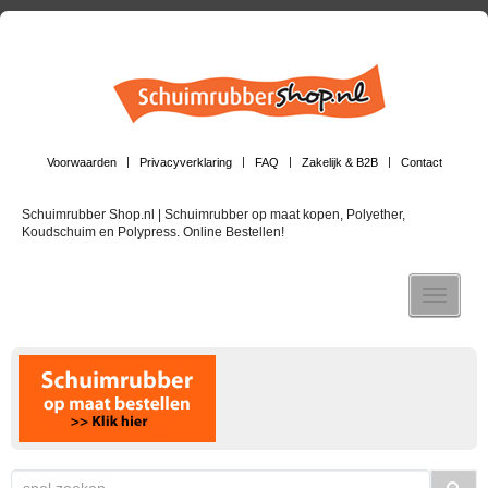
Voorwaarden
Privacyverklaring
FAQ
Zakelijk & B2B
Contact
Schuimrubber Shop.nl | Schuimrubber op maat kopen, Polyether,
Koudschuim en Polypress. Online Bestellen!
Toggle n