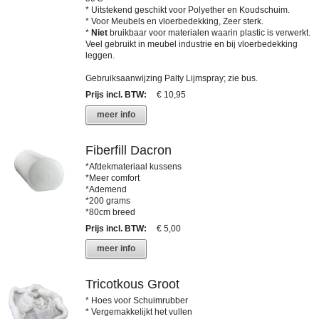
* Uitstekend geschikt voor Polyether en Koudschuim.
* Voor Meubels en vloerbedekking, Zeer sterk.
*
Niet
bruikbaar voor materialen waarin plastic is verwerkt.
Veel gebruikt in meubel industrie en bij vloerbedekking
leggen.
Gebruiksaanwijzing Palty Lijmspray; zie bus.
Prijs incl. BTW
:
€ 10,95
meer info
Fiberfill Dacron
*Afdekmateriaal kussens
*Meer comfort
*Ademend
*200 grams
*80cm breed
Prijs incl. BTW
:
€ 5,00
meer info
Tricotkous Groot
* Hoes voor Schuimrubber
* Vergemakkelijkt het vullen