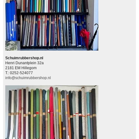
Schuimrubbershop.nl
Henri Dunantplein 32a
2181 EM Hillegom
T.: 0252-524077
info@schuimrubbershop.nl