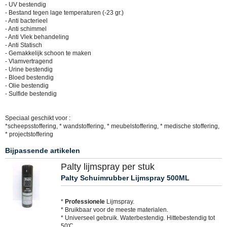
- UV bestendig
- Bestand tegen lage temperaturen (-23 gr.)
- Anti bacterieel
- Anti schimmel
- Anti Vlek behandeling
- Anti Statisch
- Gemakkelijk schoon te maken
- Vlamvertragend
- Urine bestendig
- Bloed bestendig
- Olie bestendig
- Sulfide bestendig
Speciaal geschikt voor :
*scheepsstoffering, * wandstoffering, * meubelstoffering, * medische stoffering,
* projectstoffering
Bijpassende artikelen
Palty lijmspray per stuk
Palty Schuimrubber Lijmspray 500ML
*
Professionele
Lijmspray.
* Bruikbaar voor de meeste materialen.
* Universeel gebruik. Waterbestendig. Hittebestendig tot
50'C