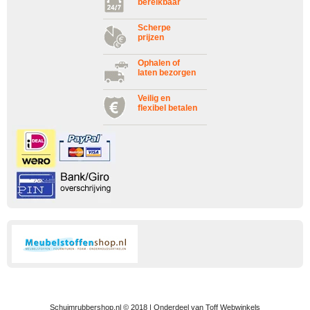
bereikbaar
Scherpe
prijzen
Ophalen of
laten bezorgen
Veilig en
flexibel betalen
Schuimrubbershop.nl © 2018 | Onderdeel van Toff Webwinkels