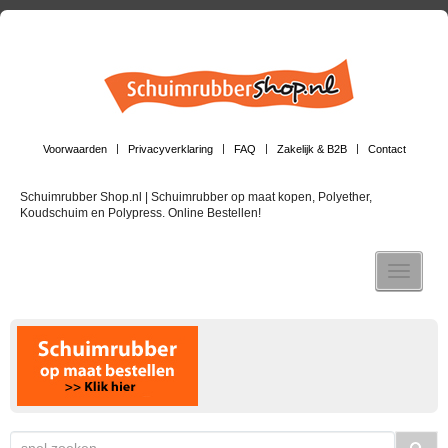
Voorwaarden
Privacyverklaring
FAQ
Zakelijk & B2B
Contact
Schuimrubber Shop.nl | Schuimrubber op maat kopen, Polyether,
Koudschuim en Polypress. Online Bestellen!
Toggle n