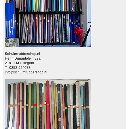
Schuimrubbershop.nl
Henri Dunantplein 32a
2181 EM Hillegom
T.: 0252-524077
info@schuimrubbershop.nl