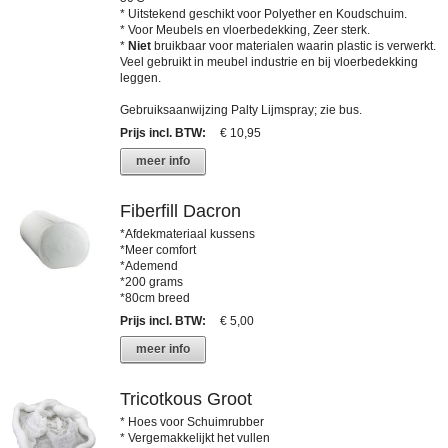
* Uitstekend geschikt voor Polyether en Koudschuim.
* Voor Meubels en vloerbedekking, Zeer sterk.
*
Niet
bruikbaar voor materialen waarin plastic is verwerkt.
Veel gebruikt in meubel industrie en bij vloerbedekking
leggen.
Gebruiksaanwijzing Palty Lijmspray; zie bus.
Prijs incl. BTW
:
€ 10,95
meer info
Fiberfill Dacron
*Afdekmateriaal kussens
*Meer comfort
*Ademend
*200 grams
*80cm breed
Prijs incl. BTW
:
€ 5,00
meer info
Tricotkous Groot
* Hoes voor Schuimrubber
* Vergemakkelijkt het vullen