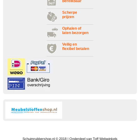
bereikbaar
Scherpe
prijzen
Ophalen of
laten bezorgen
Veilig en
flexibel betalen
Schuimrubbershop.nl © 2018 | Onderdeel van Toff Webwinkels