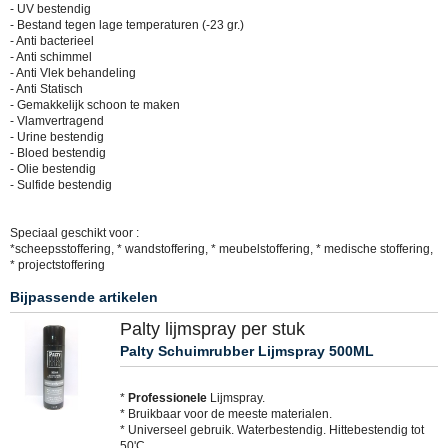
- UV bestendig
- Bestand tegen lage temperaturen (-23 gr.)
- Anti bacterieel
- Anti schimmel
- Anti Vlek behandeling
- Anti Statisch
- Gemakkelijk schoon te maken
- Vlamvertragend
- Urine bestendig
- Bloed bestendig
- Olie bestendig
- Sulfide bestendig
Speciaal geschikt voor :
*scheepsstoffering, * wandstoffering, * meubelstoffering, * medische stoffering,
* projectstoffering
Bijpassende artikelen
Palty lijmspray per stuk
Palty Schuimrubber Lijmspray 500ML
*
Professionele
Lijmspray.
* Bruikbaar voor de meeste materialen.
* Universeel gebruik. Waterbestendig. Hittebestendig tot
50'C