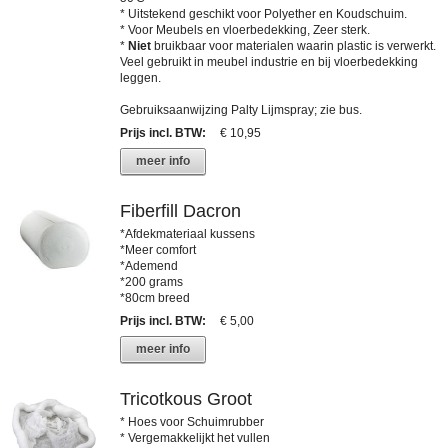
* Uitstekend geschikt voor Polyether en Koudschuim.
* Voor Meubels en vloerbedekking, Zeer sterk.
*
Niet
bruikbaar voor materialen waarin plastic is verwerkt.
Veel gebruikt in meubel industrie en bij vloerbedekking
leggen.
Gebruiksaanwijzing Palty Lijmspray; zie bus.
Prijs incl. BTW
:
€ 10,95
meer info
Fiberfill Dacron
*Afdekmateriaal kussens
*Meer comfort
*Ademend
*200 grams
*80cm breed
Prijs incl. BTW
:
€ 5,00
meer info
Tricotkous Groot
* Hoes voor Schuimrubber
* Vergemakkelijkt het vullen