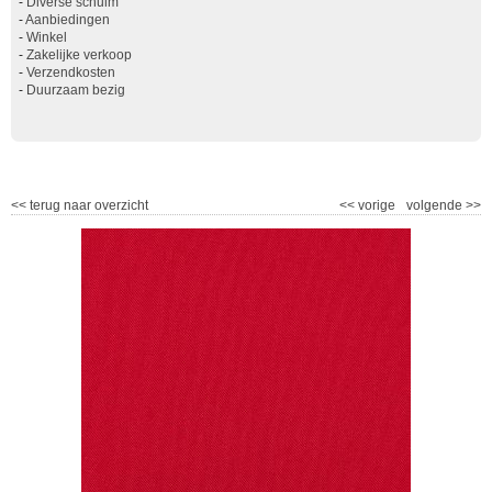
-
Diverse schuim
-
Aanbiedingen
-
Winkel
-
Zakelijke verkoop
-
Verzendkosten
-
Duurzaam bezig
<<
terug naar overzicht
<<
vorige
volgende
>>