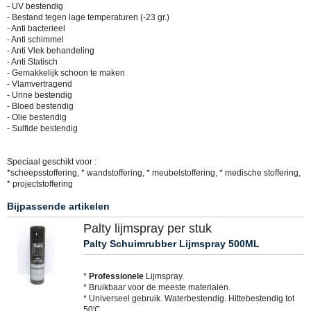
- UV bestendig
- Bestand tegen lage temperaturen (-23 gr.)
- Anti bacterieel
- Anti schimmel
- Anti Vlek behandeling
- Anti Statisch
- Gemakkelijk schoon te maken
- Vlamvertragend
- Urine bestendig
- Bloed bestendig
- Olie bestendig
- Sulfide bestendig
Speciaal geschikt voor :
*scheepsstoffering, * wandstoffering, * meubelstoffering, * medische stoffering,
* projectstoffering
Bijpassende artikelen
Palty lijmspray per stuk
Palty Schuimrubber Lijmspray 500ML
*
Professionele
Lijmspray.
* Bruikbaar voor de meeste materialen.
* Universeel gebruik. Waterbestendig. Hittebestendig tot
50'C