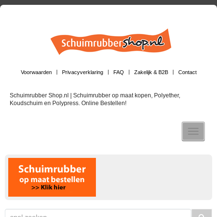
Voorwaarden
Privacyverklaring
FAQ
Zakelijk & B2B
Contact
Schuimrubber Shop.nl | Schuimrubber op maat kopen, Polyether,
Koudschuim en Polypress. Online Bestellen!
Toggle n