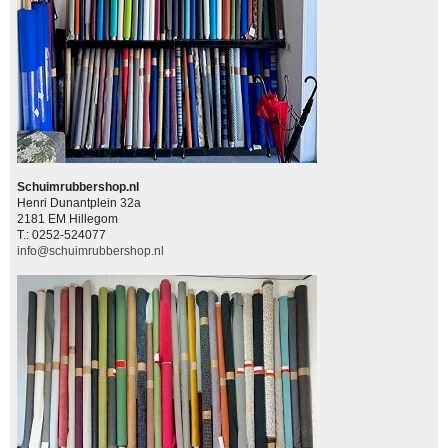
Schuimrubbershop.nl
Henri Dunantplein 32a
2181 EM Hillegom
T.: 0252-524077
info@schuimrubbershop.nl