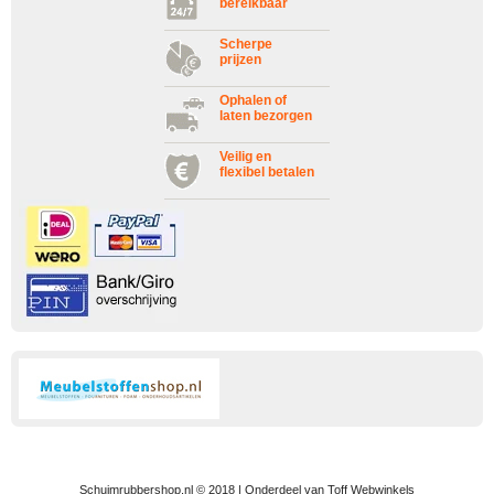
bereikbaar
Scherpe
prijzen
Ophalen of
laten bezorgen
Veilig en
flexibel betalen
Schuimrubbershop.nl © 2018 | Onderdeel van Toff Webwinkels