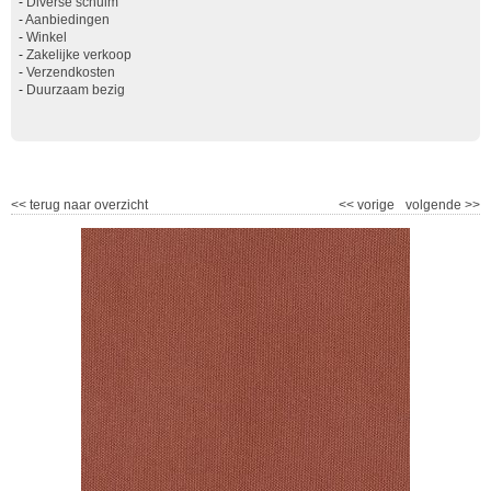
-
Diverse schuim
-
Aanbiedingen
-
Winkel
-
Zakelijke verkoop
-
Verzendkosten
-
Duurzaam bezig
<<
terug naar overzicht
<<
vorige
volgende
>>