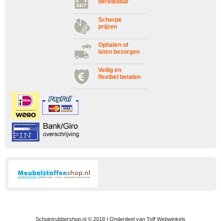
bereikbaar
Scherpe
prijzen
Ophalen of
laten bezorgen
Veilig en
flexibel betalen
Schuimrubbershop.nl © 2018 | Onderdeel van Toff Webwinkels