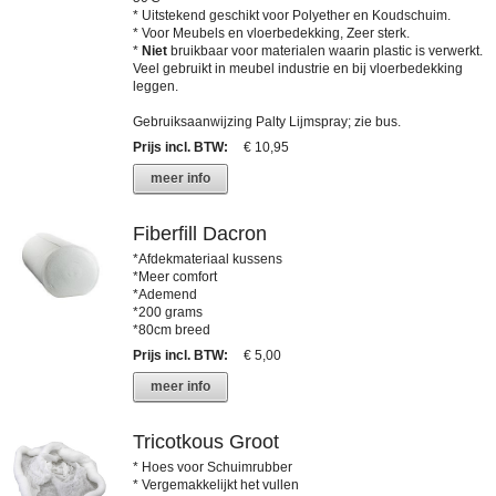
* Uitstekend geschikt voor Polyether en Koudschuim.
* Voor Meubels en vloerbedekking, Zeer sterk.
*
Niet
bruikbaar voor materialen waarin plastic is verwerkt.
Veel gebruikt in meubel industrie en bij vloerbedekking
leggen.
Gebruiksaanwijzing Palty Lijmspray; zie bus.
Prijs incl. BTW
:
€ 10,95
meer info
Fiberfill Dacron
*Afdekmateriaal kussens
*Meer comfort
*Ademend
*200 grams
*80cm breed
Prijs incl. BTW
:
€ 5,00
meer info
Tricotkous Groot
* Hoes voor Schuimrubber
* Vergemakkelijkt het vullen