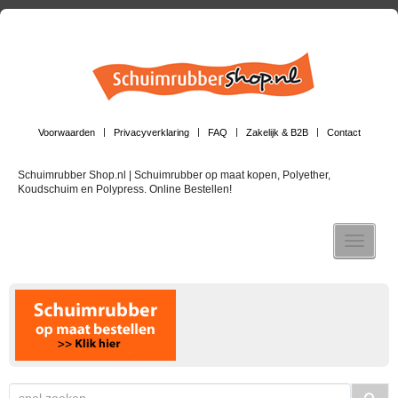
Voorwaarden
Privacyverklaring
FAQ
Zakelijk & B2B
Contact
Schuimrubber Shop.nl | Schuimrubber op maat kopen, Polyether,
Koudschuim en Polypress. Online Bestellen!
Toggle n