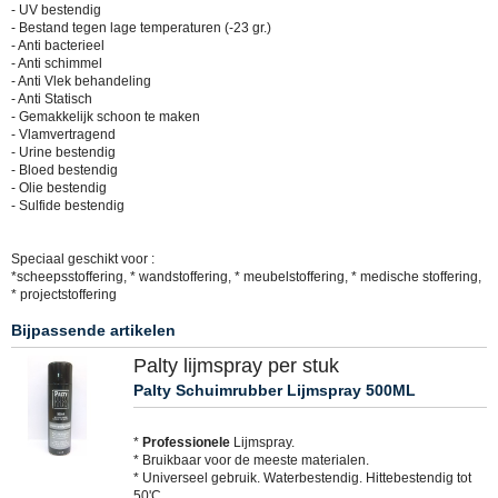
- UV bestendig
- Bestand tegen lage temperaturen (-23 gr.)
- Anti bacterieel
- Anti schimmel
- Anti Vlek behandeling
- Anti Statisch
- Gemakkelijk schoon te maken
- Vlamvertragend
- Urine bestendig
- Bloed bestendig
- Olie bestendig
- Sulfide bestendig
Speciaal geschikt voor :
*scheepsstoffering, * wandstoffering, * meubelstoffering, * medische stoffering,
* projectstoffering
Bijpassende artikelen
Palty lijmspray per stuk
Palty Schuimrubber Lijmspray 500ML
*
Professionele
Lijmspray.
* Bruikbaar voor de meeste materialen.
* Universeel gebruik. Waterbestendig. Hittebestendig tot
50'C