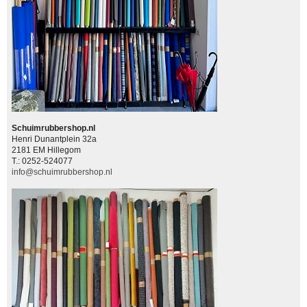
Schuimrubbershop.nl
Henri Dunantplein 32a
2181 EM Hillegom
T.: 0252-524077
info@schuimrubbershop.nl