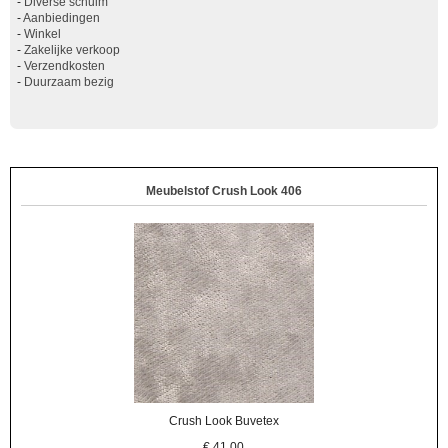
-
Diverse schuim
-
Aanbiedingen
-
Winkel
-
Zakelijke verkoop
-
Verzendkosten
-
Duurzaam bezig
Meubelstof Crush Look 406
Crush Look Buvetex
€
41,00