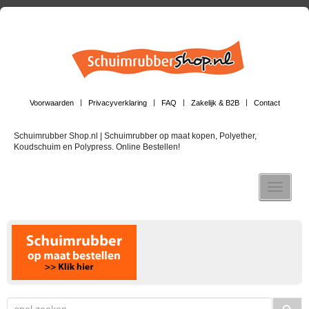
Voorwaarden
Privacyverklaring
FAQ
Zakelijk & B2B
Contact
Schuimrubber Shop.nl | Schuimrubber op maat kopen, Polyether,
Koudschuim en Polypress. Online Bestellen!
Toggle n