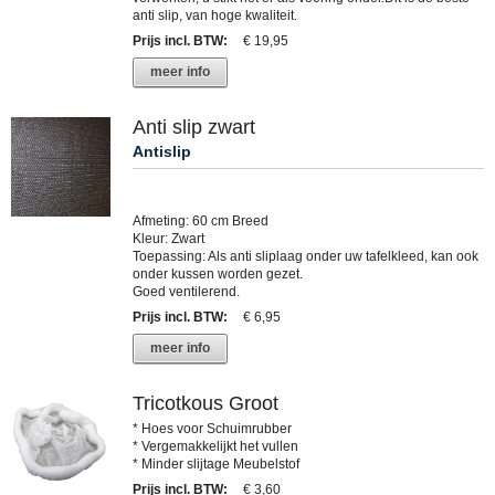
anti slip, van hoge kwaliteit.
Prijs incl. BTW
:
€ 19,95
meer info
Anti slip zwart
Antislip
Afmeting: 60 cm Breed
Kleur: Zwart
Toepassing: Als anti sliplaag onder uw tafelkleed, kan ook
onder kussen worden gezet.
Goed ventilerend.
Prijs incl. BTW
:
€ 6,95
meer info
Tricotkous Groot
* Hoes voor Schuimrubber
* Vergemakkelijkt het vullen
* Minder slijtage Meubelstof
Prijs incl. BTW
:
€ 3,60