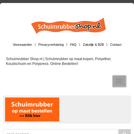
Voorwaarden
Privacyverklaring
FAQ
Zakelijk & B2B
Contact
Schuimrubber Shop.nl | Schuimrubber op maat kopen, Polyether,
Koudschuim en Polypress. Online Bestellen!
Toggle n