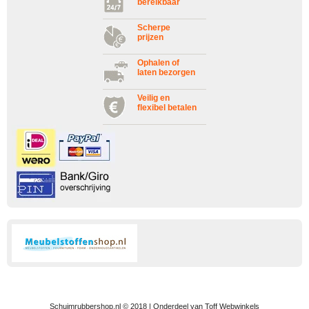
bereikbaar
Scherpe
prijzen
Ophalen of
laten bezorgen
Veilig en
flexibel betalen
Schuimrubbershop.nl © 2018 | Onderdeel van Toff Webwinkels