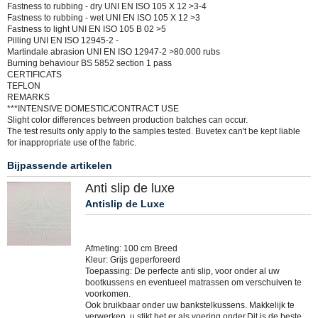
Fastness to rubbing - dry UNI EN ISO 105 X 12 >3-4
Fastness to rubbing - wet UNI EN ISO 105 X 12 >3
Fastness to light UNI EN ISO 105 B 02 >5
Pilling UNI EN ISO 12945-2 -
Martindale abrasion UNI EN ISO 12947-2 >80.000 rubs
Burning behaviour BS 5852 section 1 pass
CERTIFICATS
TEFLON
REMARKS
***INTENSIVE DOMESTIC/CONTRACT USE
Slight color differences between production batches can occur.
The test results only apply to the samples tested. Buvetex can't be kept liable
for inappropriate use of the fabric.
Bijpassende artikelen
Anti slip de luxe
Antislip de Luxe
Afmeting: 100 cm Breed
Kleur: Grijs geperforeerd
Toepassing: De perfecte anti slip, voor onder al uw
bootkussens en eventueel matrassen om verschuiven te
voorkomen.
Ook bruikbaar onder uw bankstelkussens. Makkelijk te
verwerken, u stikt het er als voering onder.Dit is de beste