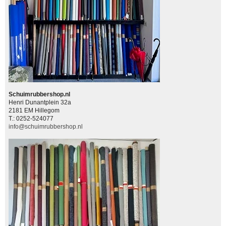
Schuimrubbershop.nl
Henri Dunantplein 32a
2181 EM Hillegom
T.: 0252-524077
info@schuimrubbershop.nl