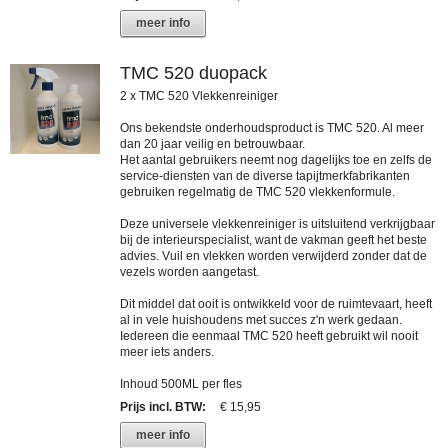
meer info
TMC 520 duopack
2 x TMC 520 Vlekkenreiniger
Ons bekendste onderhoudsproduct is TMC 520. Al meer
dan 20 jaar veilig en betrouwbaar.
Het aantal gebruikers neemt nog dagelijks toe en zelfs de
service-diensten van de diverse tapijtmerkfabrikanten
gebruiken regelmatig de TMC 520 vlekkenformule.
Deze universele vlekkenreiniger is uitsluitend verkrijgbaar
bij de interieurspecialist, want de vakman geeft het beste
advies. Vuil en vlekken worden verwijderd zonder dat de
vezels worden aangetast.
Dit middel dat ooit is ontwikkeld voor de ruimtevaart, heeft
al in vele huishoudens met succes z'n werk gedaan.
Iedereen die eenmaal TMC 520 heeft gebruikt wil nooit
meer iets anders.
Inhoud 500ML per fles
Prijs incl. BTW
:
€ 15,95
meer info