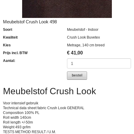
Meubelstof Crush Look 498
Soort
Meubelstof - Indoor
Kwaliteit
Crush Look Buvetex
Kies
Metrage, 140 cm breed
€
41,00
Prijs incl. BTW
Aantal:
bestel
Meubelstof Crush Look
Voor intensief gebruik
Technical data sheet fabric Crush Look GENERAL
Composition 100% PL
Roll width 140cm
Roll length +/-50m
Weight 493 gr/lm
TESTS METHOD RESULT / U.M.