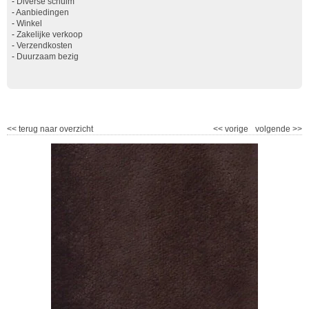
-
Diverse schuim
-
Aanbiedingen
-
Winkel
-
Zakelijke verkoop
-
Verzendkosten
-
Duurzaam bezig
<<
terug naar overzicht
<<
vorige
volgende
>>