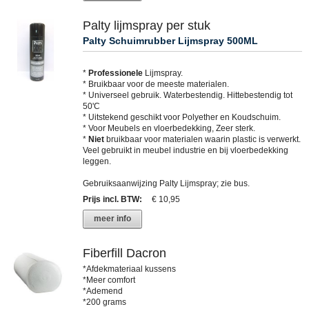
Palty lijmspray per stuk
Palty Schuimrubber Lijmspray 500ML
*
Professionele
Lijmspray.
* Bruikbaar voor de meeste materialen.
* Universeel gebruik. Waterbestendig. Hittebestendig tot
50'C
* Uitstekend geschikt voor Polyether en Koudschuim.
* Voor Meubels en vloerbedekking, Zeer sterk.
*
Niet
bruikbaar voor materialen waarin plastic is verwerkt.
Veel gebruikt in meubel industrie en bij vloerbedekking
leggen.
Gebruiksaanwijzing Palty Lijmspray; zie bus.
Prijs incl. BTW
:
€ 10,95
meer info
Fiberfill Dacron
*Afdekmateriaal kussens
*Meer comfort
*Ademend
*200 grams