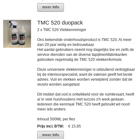
meer info
TMC 520 duopack
2 x TMC 520 Vlekkenreiniger
Ons bekendste onderhoudsproduct is TMC 520. Al meer
dan 20 jaar veilig en betrouwbaar.
Het aantal gebruikers neemt nog dagelijks toe en zelfs de
service-diensten van de diverse tapijtmerkfabrikanten
gebruiken regelmatig de TMC 520 vlekkenformule.
Deze universele vlekkenreiniger is uitsluitend verkrijgbaar
bij de interieurspecialist, want de vakman geeft het beste
advies. Vuil en vlekken worden verwijderd zonder dat de
vezels worden aangetast.
Dit middel dat ooit is ontwikkeld voor de ruimtevaart, heeft
al in vele huishoudens met succes z'n werk gedaan.
Iedereen die eenmaal TMC 520 heeft gebruikt wil nooit
meer iets anders.
Inhoud 500ML per fles
Prijs incl. BTW
:
€ 15,95
meer info