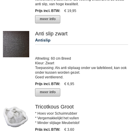
anti slip, van hoge kwaliteit.
Prijs incl. BTW
:
€ 19,95
meer info
Anti slip zwart
Antislip
Afmeting: 60 cm Breed
Kleur: Zwart
Toepassing: Als anti sliplaag onder uw tafelkleed, kan ook
onder kussen worden gezet.
Goed ventilerend.
Prijs incl. BTW
:
€ 6,95
meer info
Tricotkous Groot
* Hoes voor Schuimrubber
* Vergemakkelijkt het vullen
* Minder slijtage Meubelstof
Prijs incl. BTW
:
€ 3,60