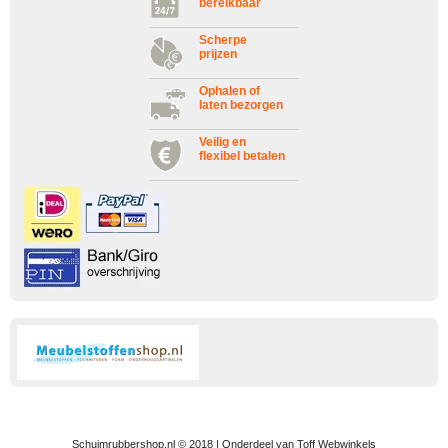
bereikbaar
Scherpe
prijzen
Ophalen of
laten bezorgen
Veilig en
flexibel betalen
Schuimrubbershop.nl © 2018 | Onderdeel van Toff Webwinkels