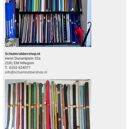
Schuimrubbershop.nl
Henri Dunantplein 32a
2181 EM Hillegom
T.: 0252-524077
info@schuimrubbershop.nl