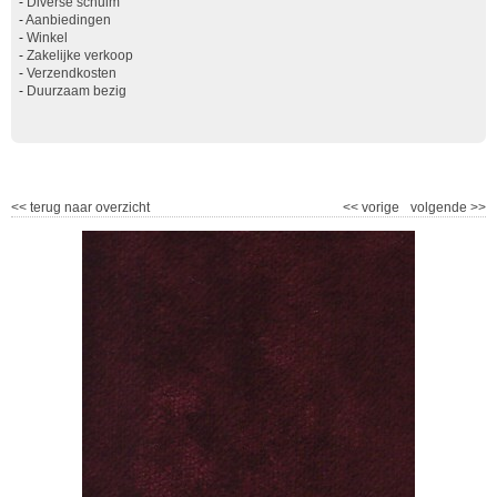
-
Diverse schuim
-
Aanbiedingen
-
Winkel
-
Zakelijke verkoop
-
Verzendkosten
-
Duurzaam bezig
<<
terug naar overzicht
<<
vorige
volgende
>>