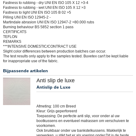
Fastness to rubbing - dry UNI EN ISO 105 X 12 >3-4
Fastness to rubbing - wet UNI EN ISO 105 X 12 >3
Fastness to light UNI EN ISO 105 B 02 >5
Pilling UNI EN ISO 12945-2 -
Martindale abrasion UNI EN ISO 12947-2 >80.000 rubs
Burning behaviour BS 5852 section 1 pass
CERTIFICATS
TEFLON
REMARKS
***INTENSIVE DOMESTIC/CONTRACT USE
Slight color differences between production batches can occur.
The test results only apply to the samples tested. Buvetex can't be kept liable
for inappropriate use of the fabric.
Bijpassende artikelen
Anti slip de luxe
Antislip de Luxe
Afmeting: 100 cm Breed
Kleur: Grijs geperforeerd
Toepassing: De perfecte anti slip, voor onder al uw
bootkussens en eventueel matrassen om verschuiven te
voorkomen.
Ook bruikbaar onder uw bankstelkussens. Makkelijk te
verwerken, u stikt het er als voering onder.Dit is de beste