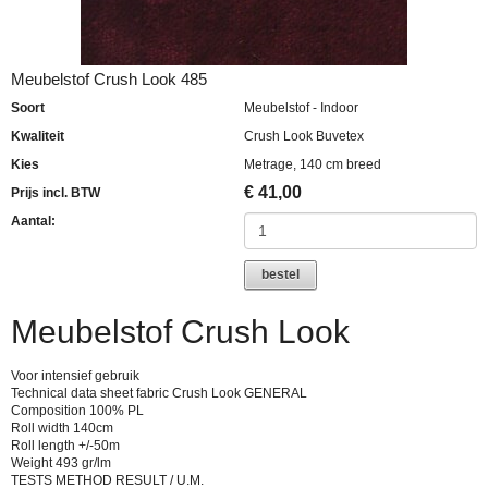
Meubelstof Crush Look 485
Soort
Meubelstof - Indoor
Kwaliteit
Crush Look Buvetex
Kies
Metrage, 140 cm breed
€
41,00
Prijs incl. BTW
Aantal:
bestel
Meubelstof Crush Look
Voor intensief gebruik
Technical data sheet fabric Crush Look GENERAL
Composition 100% PL
Roll width 140cm
Roll length +/-50m
Weight 493 gr/lm
TESTS METHOD RESULT / U.M.