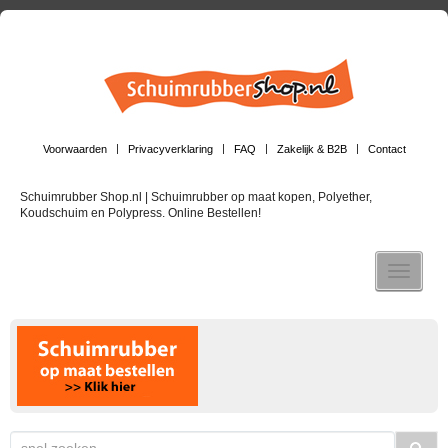
Voorwaarden
Privacyverklaring
FAQ
Zakelijk & B2B
Contact
Schuimrubber Shop.nl | Schuimrubber op maat kopen, Polyether,
Koudschuim en Polypress. Online Bestellen!
Toggle n