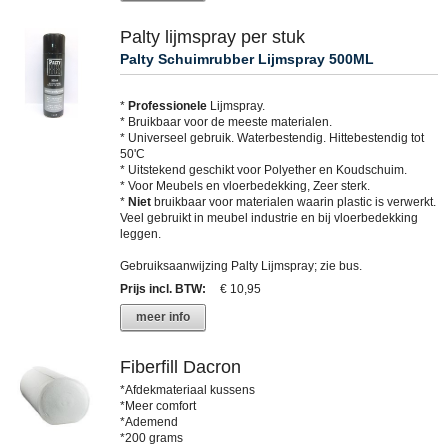
Palty lijmspray per stuk
Palty Schuimrubber Lijmspray 500ML
*
Professionele
Lijmspray.
* Bruikbaar voor de meeste materialen.
* Universeel gebruik. Waterbestendig. Hittebestendig tot
50'C
* Uitstekend geschikt voor Polyether en Koudschuim.
* Voor Meubels en vloerbedekking, Zeer sterk.
*
Niet
bruikbaar voor materialen waarin plastic is verwerkt.
Veel gebruikt in meubel industrie en bij vloerbedekking
leggen.
Gebruiksaanwijzing Palty Lijmspray; zie bus.
Prijs incl. BTW
:
€ 10,95
meer info
Fiberfill Dacron
*Afdekmateriaal kussens
*Meer comfort
*Ademend
*200 grams