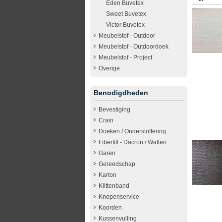
Eden Buvetex
Sweet Buvetex
Victor Buvetex
Meubelstof - Outdoor
Meubelstof - Outdoordoek
Meubelstof - Project
Overige
Benodigdheden
Bevestiging
Crain
Doeken / Onderstoffering
Fiberfill - Dacron / Watten
Garen
Gereedschap
Karton
Klittenband
Knopenservice
Koorden
Kussenvulling