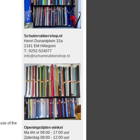
Schuimrubbershop.nl
Henri Dunantplein 32a
2181 EM Hillegom
T.: 0252-524077
info@schuimrubbershop.nl
 use of the
Openingstijden winkel
Ma t/m vr 08:00 - 17:00 uur
Zaterdag 08:00 - 12:00 uur