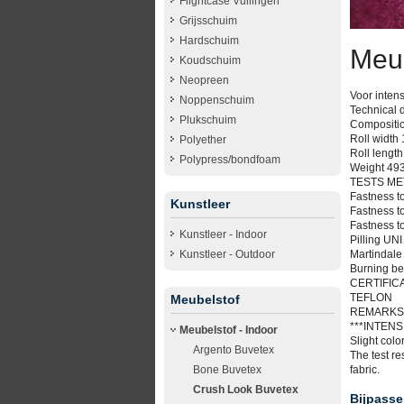
Flightcase Vullingen
Grijsschuim
Hardschuim
Meub
Koudschuim
Neopreen
Voor intens
Noppenschuim
Technical 
Plukschuim
Compositi
Roll width
Polyether
Roll lengt
Polypress/bondfoam
Weight 493
TESTS ME
Fastness t
Kunstleer
Fastness t
Fastness t
Kunstleer - Indoor
Pilling UN
Martindale
Kunstleer - Outdoor
Burning be
CERTIFIC
TEFLON
Meubelstof
REMARKS
***INTEN
Meubelstof - Indoor
Slight colo
Argento Buvetex
The test re
Bone Buvetex
fabric.
Crush Look Buvetex
Bijpasse