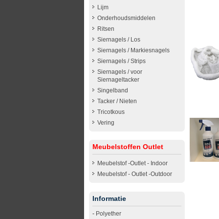
Lijm
Onderhoudsmiddelen
Ritsen
Siernagels / Los
Siernagels / Markiesnagels
Siernagels / Strips
Siernagels / voor
Siernageltacker
Singelband
Tacker / Nieten
Tricotkous
Vering
Meubelstoffen Outlet
Meubelstof -Outlet - Indoor
Meubelstof - Outlet -Outdoor
Informatie
-
Polyether