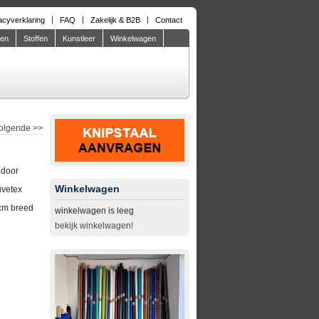
acyverklaring
FAQ
Zakelijk & B2B
Contact
den
Stoffen
Kunstleer
Winkelwagen
olgende
>>
ndoor
Winkelwagen
uvetex
cm breed
winkelwagen is leeg
bekijk winkelwagen!