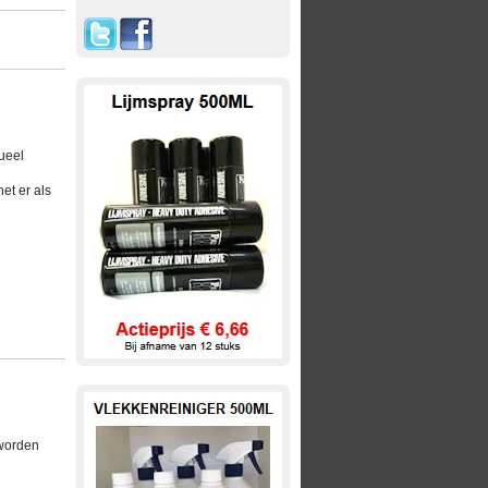
ueel
et er als
 worden