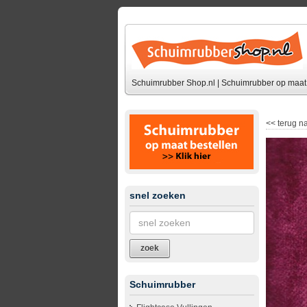
Schuimrubber Shop.nl | Schuimrubber op maat 
<<
terug na
snel zoeken
zoek
Schuimrubber