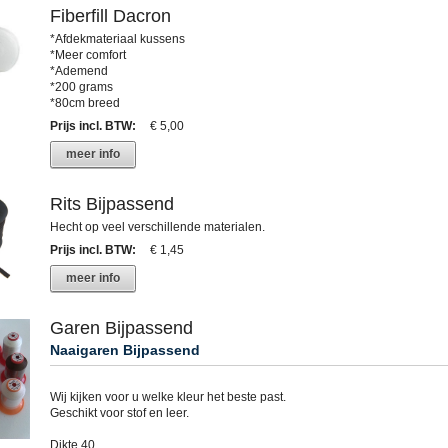
Fiberfill Dacron
*Afdekmateriaal kussens
*Meer comfort
*Ademend
*200 grams
*80cm breed
Prijs incl. BTW
:
€ 5,00
meer info
Rits Bijpassend
Hecht op veel verschillende materialen.
Prijs incl. BTW
:
€ 1,45
meer info
Garen Bijpassend
Naaigaren Bijpassend
Wij kijken voor u welke kleur het beste past.
Geschikt voor stof en leer.
Dikte 40