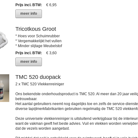
Prijs incl. BTW
:
€ 6,95
meer info
Tricotkous Groot
* Hoes voor Schuimrubber
* Vergemakkelijkt het vullen
* Minder slijtage Meubelstof
Prijs incl. BTW
:
€ 3,60
meer info
TMC 520 duopack
2 x TMC 520 Vlekkenreiniger
Ons bekendste onderhoudsproduct is TMC 520. Al meer dan 20 jaar veili
betrouwbaar.
Het aantal gebruikers neemt nog dagelijks toe en zelfs de service-dienst
diverse tapijtmerkfabrikanten gebruiken regelmatig de TMC 520 vlekkenf
Deze universele vlekkenreiniger is uitsluitend verkrijgbaar bij de interieur
want de vakman geeft het beste advies. Vuil en vlekken worden verwijde
dat de vezels worden aangetast.