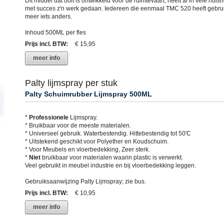
Dit middel dat ooit is ontwikkeld voor de ruimtevaart, heeft al in vele hui
met succes z'n werk gedaan. Iedereen die eenmaal TMC 520 heeft gebruik
meer iets anders.
Inhoud 500ML per fles
Prijs incl. BTW
:
€ 15,95
meer info
Palty lijmspray per stuk
Palty Schuimrubber Lijmspray 500ML
*
Professionele
Lijmspray.
* Bruikbaar voor de meeste materialen.
* Universeel gebruik. Waterbestendig. Hittebestendig tot 50'C
* Uitstekend geschikt voor Polyether en Koudschuim.
* Voor Meubels en vloerbedekking, Zeer sterk.
*
Niet
bruikbaar voor materialen waarin plastic is verwerkt.
Veel gebruikt in meubel industrie en bij vloerbedekking leggen.
Gebruiksaanwijzing Palty Lijmspray; zie bus.
Prijs incl. BTW
:
€ 10,95
meer info