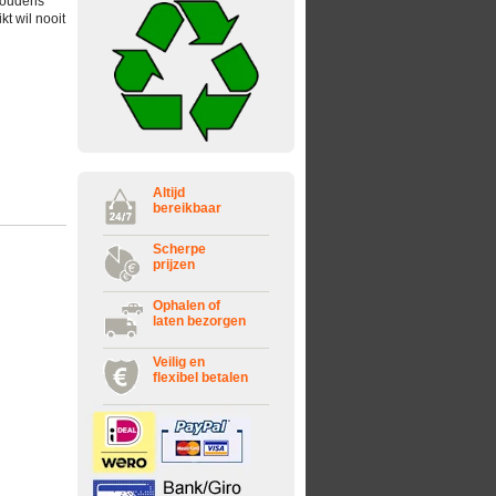
shoudens
t wil nooit
Altijd
bereikbaar
Scherpe
prijzen
Ophalen of
laten bezorgen
Veilig en
flexibel betalen