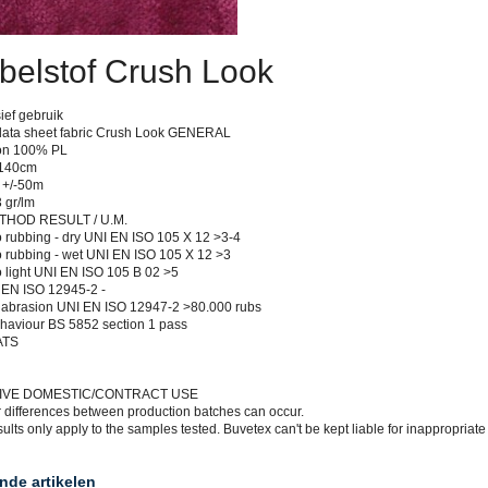
elstof Crush Look
ief gebruik
data sheet fabric Crush Look GENERAL
on 100% PL
 140cm
h +/-50m
 gr/lm
THOD RESULT / U.M.
o rubbing - dry UNI EN ISO 105 X 12 >3-4
o rubbing - wet UNI EN ISO 105 X 12 >3
o light UNI EN ISO 105 B 02 >5
I EN ISO 12945-2 -
 abrasion UNI EN ISO 12947-2 >80.000 rubs
haviour BS 5852 section 1 pass
ATS
SIVE DOMESTIC/CONTRACT USE
r differences between production batches can occur.
sults only apply to the samples tested. Buvetex can't be kept liable for inappropriate
nde artikelen