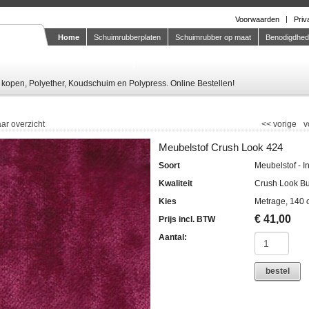
Voorwaarden
Priv
Home
Schuimrubberplaten
Schuimrubber op maat
Benodigdhe
Knipstaal-aanvragen
kopen, Polyether, Koudschuim en Polypress. Online Bestellen!
ar overzicht
<<
vorige
v
Meubelstof Crush Look 424
Soort
Meubelstof - I
Kwaliteit
Crush Look B
Kies
Metrage, 140 
€
41,00
Prijs incl. BTW
Aantal:
bestel