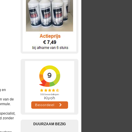
g en
en van de
ormule.
specialist,
rd zonder
DUURZAAM BEZIG