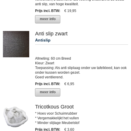
anti slip, van hoge kwaliteit.
Prijs incl. BTW
:
€ 19,95
meer info
Anti slip zwart
Antislip
Afmeting: 60 cm Breed
Kleur: Zwart
Toepassing: Als anti sliplaag onder uw tafelkleed, kan ook
onder kussen worden gezet.
Goed ventilerend.
Prijs incl. BTW
:
€ 6,95
meer info
Tricotkous Groot
* Hoes voor Schuimrubber
* Vergemakkelijkt het vullen
* Minder slijtage Meubelstof
Prijs incl. BTW
:
€ 3,60