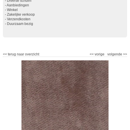
-
Diverse schuim
-
Aanbiedingen
-
Winkel
-
Zakelijke verkoop
-
Verzendkosten
-
Duurzaam bezig
<<
terug naar overzicht
<<
vorige
volgende
>>