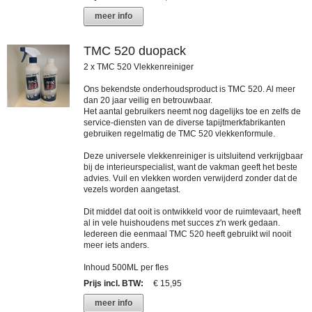
meer info
TMC 520 duopack
2 x TMC 520 Vlekkenreiniger
Ons bekendste onderhoudsproduct is TMC 520. Al meer
dan 20 jaar veilig en betrouwbaar.
Het aantal gebruikers neemt nog dagelijks toe en zelfs de
service-diensten van de diverse tapijtmerkfabrikanten
gebruiken regelmatig de TMC 520 vlekkenformule.
Deze universele vlekkenreiniger is uitsluitend verkrijgbaar
bij de interieurspecialist, want de vakman geeft het beste
advies. Vuil en vlekken worden verwijderd zonder dat de
vezels worden aangetast.
Dit middel dat ooit is ontwikkeld voor de ruimtevaart, heeft
al in vele huishoudens met succes z'n werk gedaan.
Iedereen die eenmaal TMC 520 heeft gebruikt wil nooit
meer iets anders.
Inhoud 500ML per fles
Prijs incl. BTW
:
€ 15,95
meer info