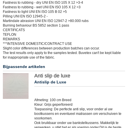
Fastness to rubbing - dry UNI EN ISO 105 X 12 >3-4
Fastness to rubbing - wet UNI EN ISO 105 X 12 >3
Fastness to light UNI EN ISO 105 B 02 >5
Pilling UNI EN ISO 12945-2 -
Martindale abrasion UNI EN ISO 12947-2 >80.000 rubs
Burning behaviour BS 5852 section 1 pass
CERTIFICATS
TEFLON
REMARKS
***INTENSIVE DOMESTIC/CONTRACT USE
Slight color differences between production batches can occur.
The test results only apply to the samples tested. Buvetex can't be kept liable
for inappropriate use of the fabric.
Bijpassende artikelen
Anti slip de luxe
Antislip de Luxe
Afmeting: 100 cm Breed
Kleur: Grijs geperforeerd
Toepassing: De perfecte anti slip, voor onder al uw
bootkussens en eventueel matrassen om verschuiven te
voorkomen.
Ook bruikbaar onder uw bankstelkussens. Makkelijk te
verwerken, u stikt het er als voering onder.Dit is de beste