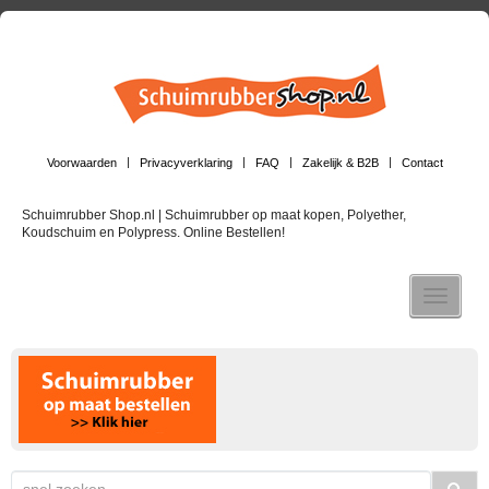
Voorwaarden
Privacyverklaring
FAQ
Zakelijk & B2B
Contact
Schuimrubber Shop.nl | Schuimrubber op maat kopen, Polyether,
Koudschuim en Polypress. Online Bestellen!
Toggle n