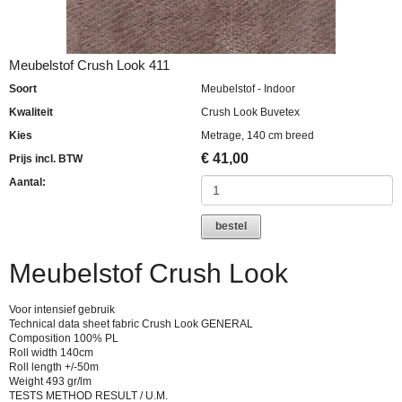
Meubelstof Crush Look 411
Soort
Meubelstof - Indoor
Kwaliteit
Crush Look Buvetex
Kies
Metrage, 140 cm breed
€
41,00
Prijs incl. BTW
Aantal:
bestel
Meubelstof Crush Look
Voor intensief gebruik
Technical data sheet fabric Crush Look GENERAL
Composition 100% PL
Roll width 140cm
Roll length +/-50m
Weight 493 gr/lm
TESTS METHOD RESULT / U.M.