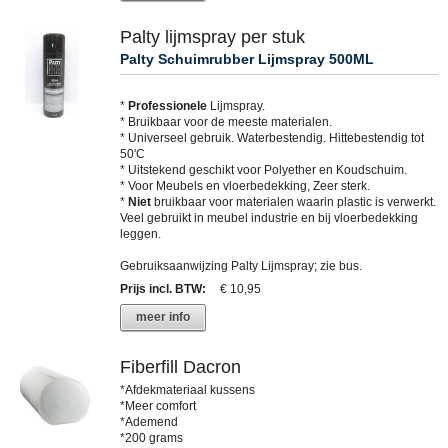
Palty lijmspray per stuk
Palty Schuimrubber Lijmspray 500ML
*
Professionele
Lijmspray.
* Bruikbaar voor de meeste materialen.
* Universeel gebruik. Waterbestendig. Hittebestendig tot
50'C
* Uitstekend geschikt voor Polyether en Koudschuim.
* Voor Meubels en vloerbedekking, Zeer sterk.
*
Niet
bruikbaar voor materialen waarin plastic is verwerkt.
Veel gebruikt in meubel industrie en bij vloerbedekking
leggen.
Gebruiksaanwijzing Palty Lijmspray; zie bus.
Prijs incl. BTW
:
€ 10,95
meer info
Fiberfill Dacron
*Afdekmateriaal kussens
*Meer comfort
*Ademend
*200 grams