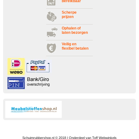
bereikbaar
Scherpe
prijzen
Ophalen of
laten bezorgen
Veilig en
flexibel betalen
Schuimrubbershop.nl © 2018 | Onderdeel van Toff Webwinkels