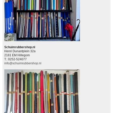
Schuimrubbershop.nl
Henri Dunantplein 32a
2181 EM Hillegom
T.: 0252-524077
info@schuimrubbershop.nl