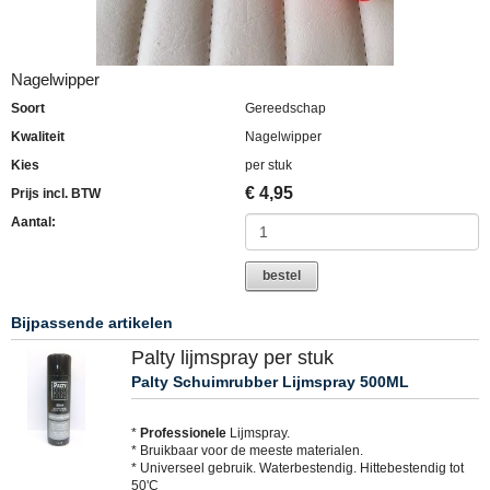
Nagelwipper
Soort
Gereedschap
Kwaliteit
Nagelwipper
Kies
per stuk
€
4,95
Prijs incl. BTW
Aantal:
bestel
Bijpassende artikelen
Palty lijmspray per stuk
Palty Schuimrubber Lijmspray 500ML
*
Professionele
Lijmspray.
* Bruikbaar voor de meeste materialen.
* Universeel gebruik. Waterbestendig. Hittebestendig tot
50'C