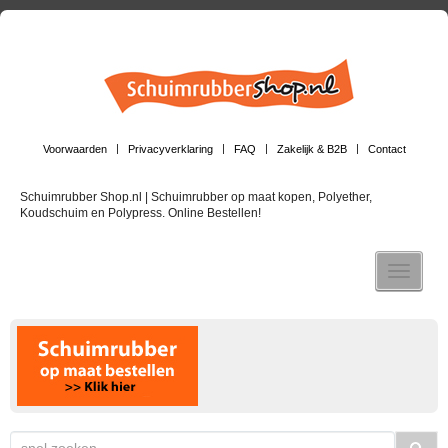
Voorwaarden
Privacyverklaring
FAQ
Zakelijk & B2B
Contact
Schuimrubber Shop.nl | Schuimrubber op maat kopen, Polyether,
Koudschuim en Polypress. Online Bestellen!
Toggle n