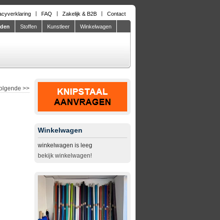
acyverklaring
FAQ
Zakelijk & B2B
Contact
eden
Stoffen
Kunstleer
Winkelwagen
olgende
>>
Winkelwagen
winkelwagen is leeg
bekijk winkelwagen!