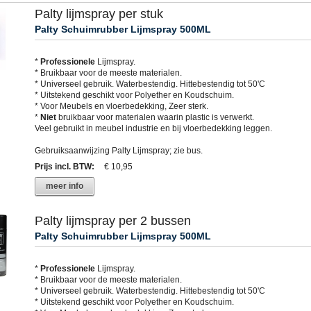
Palty lijmspray per stuk
Palty Schuimrubber Lijmspray 500ML
*
Professionele
Lijmspray.
* Bruikbaar voor de meeste materialen.
* Universeel gebruik. Waterbestendig. Hittebestendig tot 50'C
* Uitstekend geschikt voor Polyether en Koudschuim.
* Voor Meubels en vloerbedekking, Zeer sterk.
*
Niet
bruikbaar voor materialen waarin plastic is verwerkt.
Veel gebruikt in meubel industrie en bij vloerbedekking leggen.
Gebruiksaanwijzing Palty Lijmspray; zie bus.
Prijs incl. BTW
:
€ 10,95
meer info
Palty lijmspray per 2 bussen
Palty Schuimrubber Lijmspray 500ML
*
Professionele
Lijmspray.
* Bruikbaar voor de meeste materialen.
* Universeel gebruik. Waterbestendig. Hittebestendig tot 50'C
* Uitstekend geschikt voor Polyether en Koudschuim.