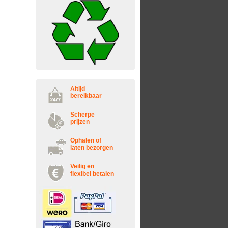
Altijd
bereikbaar
Scherpe
prijzen
Ophalen of
laten bezorgen
Veilig en
flexibel betalen