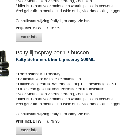
* Voor Meubels en vloerbedekking, Zeer sterk.
*
Niet
bruikbaar voor materialen waarin plastic is verwerkt.
Veel gebruikt in meubel industrie en bij vloerbedekking leggen.
Gebruiksaanwijzing Palty Lijmspray; zie bus.
Prijs incl. BTW
:
€ 18,95
meer info
Palty lijmspray per 12 bussen
Palty Schuimrubber Lijmspray 500ML
*
Professionele
Lijmspray.
* Bruikbaar voor de meeste materialen.
* Universeel gebruik. Waterbestendig. Hittebestendig tot 50'C
* Uitstekend geschikt voor Polyether en Koudschuim.
* Voor Meubels en vloerbedekking, Zeer sterk.
*
Niet
bruikbaar voor materialen waarin plastic is verwerkt.
Veel gebruikt in meubel industrie en bij vloerbedekking leggen.
Gebruiksaanwijzing Palty Lijmspray; zie bus.
Prijs incl. BTW
:
€ 79,95
meer info