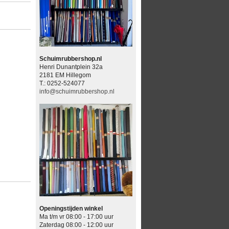
Schuimrubbershop.nl
Henri Dunantplein 32a
2181 EM Hillegom
T.: 0252-524077
info@schuimrubbershop.nl
Openingstijden winkel
Ma t/m vr 08:00 - 17:00 uur
Zaterdag 08:00 - 12:00 uur