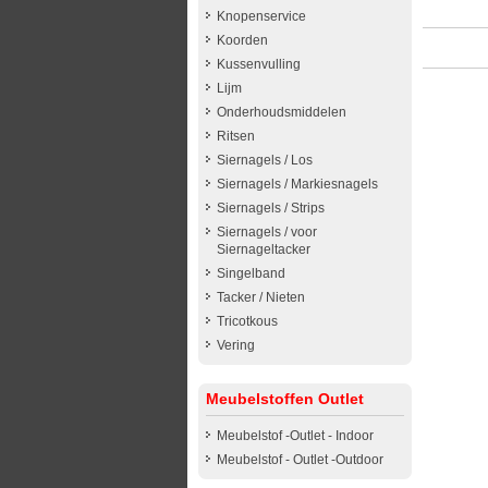
Knopenservice
Koorden
Kussenvulling
Lijm
Onderhoudsmiddelen
Ritsen
Siernagels / Los
Siernagels / Markiesnagels
Siernagels / Strips
Siernagels / voor
Siernageltacker
Singelband
Tacker / Nieten
Tricotkous
Vering
Meubelstoffen Outlet
Meubelstof -Outlet - Indoor
Meubelstof - Outlet -Outdoor