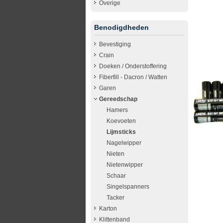
Overige
Benodigdheden
Bevestiging
Crain
Doeken / Onderstoffering
Fiberfill - Dacron / Watten
Garen
Gereedschap
Hamers
Koevoeten
Lijmsticks
Nagelwipper
Nieten
Nietenwipper
Schaar
Singelspanners
Tacker
Karton
Klittenband