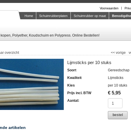
Voorwaarden
Priv
Home
Schuimrubberplaten
Schuimrubber op maat
Benodigdh
Knipstaal-aanvragen
kopen, Polyether, Koudschuim en Polypress. Online Bestellen!
ar overzicht
<<
vorige
v
Lijmsticks per 10 stuks
Soort
Gereedschap
Kwaliteit
Lijmsticks
Kies
per 10 stuks
€
5,95
Prijs incl. BTW
Aantal:
bestel
nde artikelen