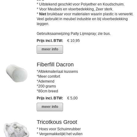
* Uitstekend geschikt voor Polyether en Koudschuim.
* Voor Meubels en vloerbedekking, Zeer sterk.
*
Niet
bruikbaar voor materialen waarin plastic is verwerkt.
Veel gebruikt in meubel industrie en bij vloerbedekking
leggen.
Gebruiksaanwijzing Palty Lijmspray; zie bus.
Prijs incl. BTW
:
€ 10,95
meer info
Fiberfill Dacron
*Afdekmateriaal kussens
*Meer comfort
*Ademend
*200 grams
*80cm breed
Prijs incl. BTW
:
€ 5,00
meer info
Tricotkous Groot
* Hoes voor Schuimrubber
* Vergemakkelijkt het vullen