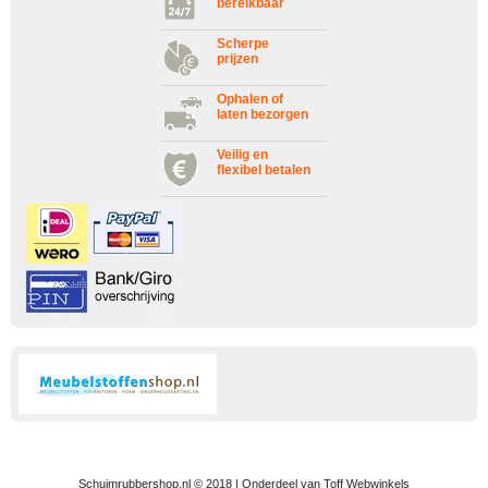
bereikbaar
Scherpe
prijzen
Ophalen of
laten bezorgen
Veilig en
flexibel betalen
Schuimrubbershop.nl © 2018 | Onderdeel van Toff Webwinkels