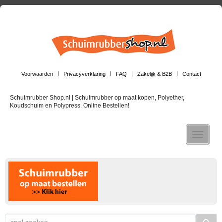
Voorwaarden
Privacyverklaring
FAQ
Zakelijk & B2B
Contact
Schuimrubber Shop.nl | Schuimrubber op maat kopen, Polyether,
Koudschuim en Polypress. Online Bestellen!
Toggle n