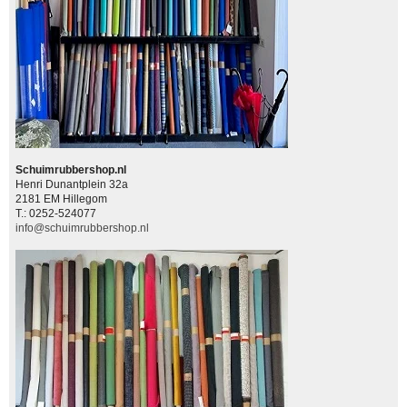
Schuimrubbershop.nl
Henri Dunantplein 32a
2181 EM Hillegom
T.: 0252-524077
info@schuimrubbershop.nl