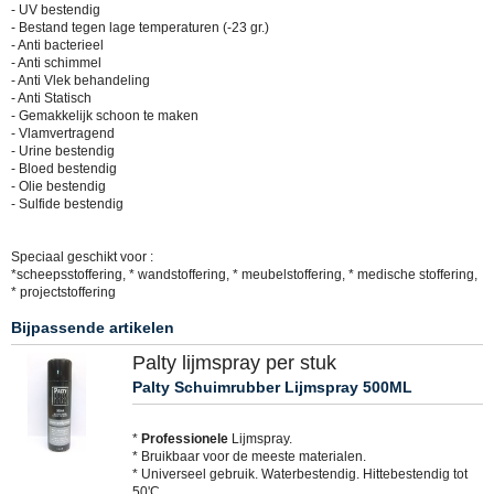
- UV bestendig
- Bestand tegen lage temperaturen (-23 gr.)
- Anti bacterieel
- Anti schimmel
- Anti Vlek behandeling
- Anti Statisch
- Gemakkelijk schoon te maken
- Vlamvertragend
- Urine bestendig
- Bloed bestendig
- Olie bestendig
- Sulfide bestendig
Speciaal geschikt voor :
*scheepsstoffering, * wandstoffering, * meubelstoffering, * medische stoffering,
* projectstoffering
Bijpassende artikelen
Palty lijmspray per stuk
Palty Schuimrubber Lijmspray 500ML
*
Professionele
Lijmspray.
* Bruikbaar voor de meeste materialen.
* Universeel gebruik. Waterbestendig. Hittebestendig tot
50'C