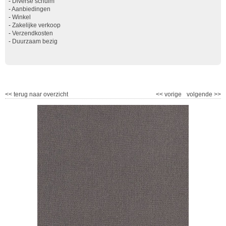
-
Diverse schuim
-
Aanbiedingen
-
Winkel
-
Zakelijke verkoop
-
Verzendkosten
-
Duurzaam bezig
<<
terug naar overzicht
<<
vorige
volgende
>>