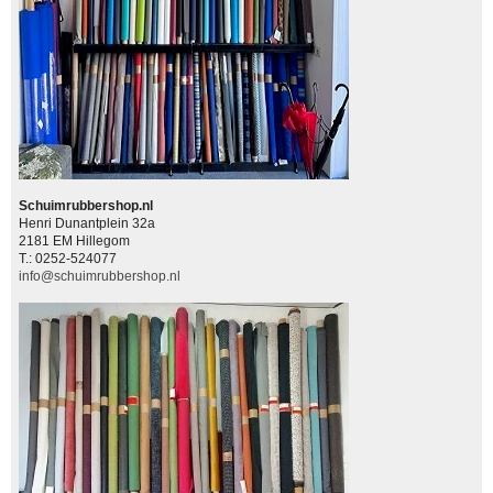
Schuimrubbershop.nl
Henri Dunantplein 32a
2181 EM Hillegom
T.: 0252-524077
info@schuimrubbershop.nl