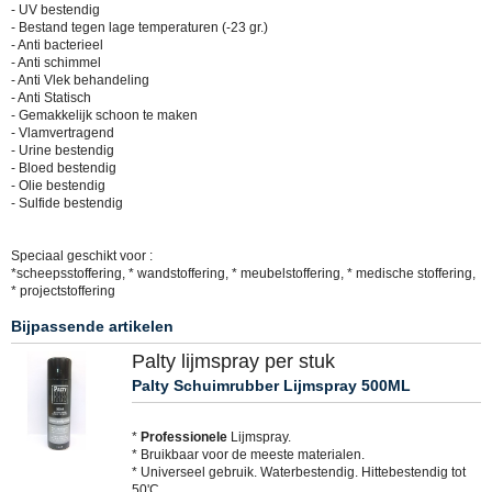
- UV bestendig
- Bestand tegen lage temperaturen (-23 gr.)
- Anti bacterieel
- Anti schimmel
- Anti Vlek behandeling
- Anti Statisch
- Gemakkelijk schoon te maken
- Vlamvertragend
- Urine bestendig
- Bloed bestendig
- Olie bestendig
- Sulfide bestendig
Speciaal geschikt voor :
*scheepsstoffering, * wandstoffering, * meubelstoffering, * medische stoffering,
* projectstoffering
Bijpassende artikelen
Palty lijmspray per stuk
Palty Schuimrubber Lijmspray 500ML
*
Professionele
Lijmspray.
* Bruikbaar voor de meeste materialen.
* Universeel gebruik. Waterbestendig. Hittebestendig tot
50'C