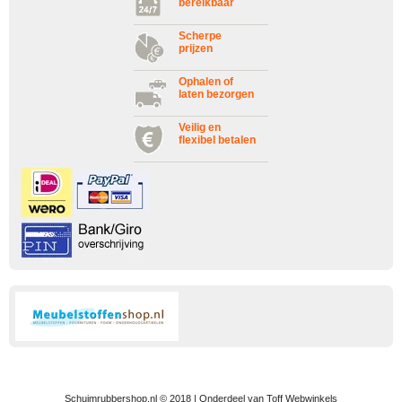
bereikbaar
Scherpe
prijzen
Ophalen of
laten bezorgen
Veilig en
flexibel betalen
Schuimrubbershop.nl © 2018 | Onderdeel van Toff Webwinkels