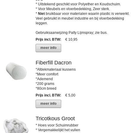
* Uitstekend geschikt voor Polyether en Koudschuim.
* Voor Meubels en vloerbedekking, Zeer sterk.
*
Niet
bruikbaar voor materialen waarin plastic is verwerkt.
Veel gebruikt in meubel industrie en bij vloerbedekking
leggen.
Gebruiksaanwijzing Palty Lijmspray; zie bus.
Prijs incl. BTW
:
€ 10,95
meer info
Fiberfill Dacron
*Afdekmateriaal kussens
*Meer comfort
*Ademend
*200 grams
*80cm breed
Prijs incl. BTW
:
€ 5,00
meer info
Tricotkous Groot
* Hoes voor Schuimrubber
* Vergemakkelijkt het vullen