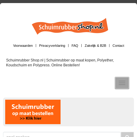
Voorwaarden
Privacyverklaring
FAQ
Zakelijk & B2B
Contact
Schuimrubber Shop.nl | Schuimrubber op maat kopen, Polyether,
Koudschuim en Polypress. Online Bestellen!
Toggle n