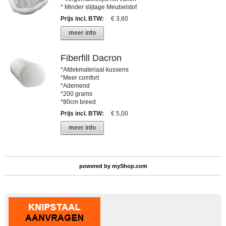
* Minder slijtage Meubelstof
Prijs incl. BTW
:
€ 3,60
meer info
Fiberfill Dacron
*Afdekmateriaal kussens
*Meer comfort
*Ademend
*200 grams
*80cm breed
Prijs incl. BTW
:
€ 5,00
meer info
powered by
myShop.com