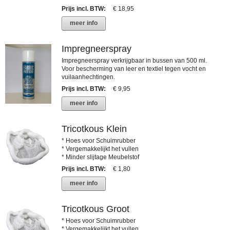
Prijs incl. BTW
:
€ 18,95
meer info
Impregneerspray
Impregneerspray verkrijgbaar in bussen van 500 ml.
Voor bescherming van leer en textiel tegen vocht en
vuilaanhechtingen.
Prijs incl. BTW
:
€ 9,95
meer info
Tricotkous Klein
* Hoes voor Schuimrubber
* Vergemakkelijkt het vullen
* Minder slijtage Meubelstof
Prijs incl. BTW
:
€ 1,80
meer info
Tricotkous Groot
* Hoes voor Schuimrubber
* Vergemakkelijkt het vullen