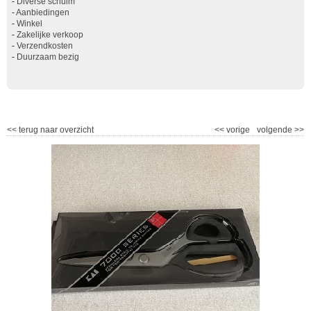
-
Diverse schuim
-
Aanbiedingen
-
Winkel
-
Zakelijke verkoop
-
Verzendkosten
-
Duurzaam bezig
<<
terug naar overzicht
<<
vorige
volgende
>>