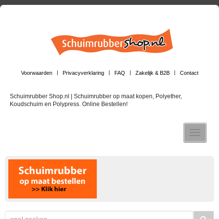
Voorwaarden
Privacyverklaring
FAQ
Zakelijk & B2B
Contact
Schuimrubber Shop.nl | Schuimrubber op maat kopen, Polyether,
Koudschuim en Polypress. Online Bestellen!
Toggle n