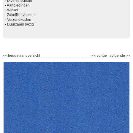
-
Diverse schuim
-
Aanbiedingen
-
Winkel
-
Zakelijke verkoop
-
Verzendkosten
-
Duurzaam bezig
<<
terug naar overzicht
<<
vorige
volgende
>>