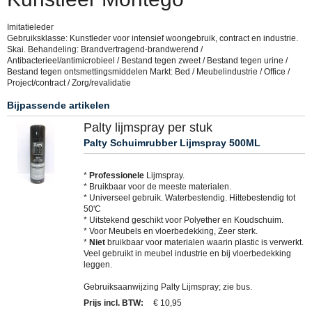
Imitatieleder
Gebruiksklasse: Kunstleder voor intensief woongebruik, contract en industrie.
Skai. Behandeling: Brandvertragend-brandwerend /
Antibacterieel/antimicrobieel / Bestand tegen zweet / Bestand tegen urine /
Bestand tegen ontsmettingsmiddelen Markt: Bed / Meubelindustrie / Office /
Project/contract / Zorg/revalidatie
Bijpassende artikelen
Palty lijmspray per stuk
Palty Schuimrubber Lijmspray 500ML
*
Professionele
Lijmspray.
* Bruikbaar voor de meeste materialen.
* Universeel gebruik. Waterbestendig. Hittebestendig tot
50'C
* Uitstekend geschikt voor Polyether en Koudschuim.
* Voor Meubels en vloerbedekking, Zeer sterk.
*
Niet
bruikbaar voor materialen waarin plastic is verwerkt.
Veel gebruikt in meubel industrie en bij vloerbedekking
leggen.
Gebruiksaanwijzing Palty Lijmspray; zie bus.
Prijs incl. BTW
:
€ 10,95