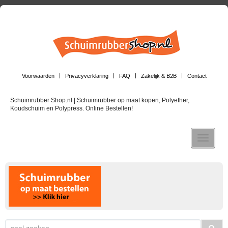
Voorwaarden
Privacyverklaring
FAQ
Zakelijk & B2B
Contact
Schuimrubber Shop.nl | Schuimrubber op maat kopen, Polyether,
Koudschuim en Polypress. Online Bestellen!
Toggle n