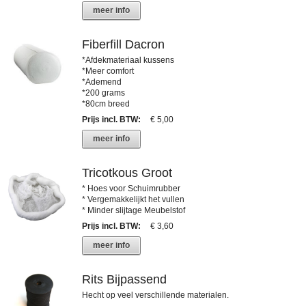
meer info
Fiberfill Dacron
*Afdekmateriaal kussens
*Meer comfort
*Ademend
*200 grams
*80cm breed
Prijs incl. BTW
:
€ 5,00
meer info
Tricotkous Groot
* Hoes voor Schuimrubber
* Vergemakkelijkt het vullen
* Minder slijtage Meubelstof
Prijs incl. BTW
:
€ 3,60
meer info
Rits Bijpassend
Hecht op veel verschillende materialen.