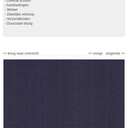
-
Diverse schuim
-
Aanbiedingen
-
Winkel
-
Zakelijke verkoop
-
Verzendkosten
-
Duurzaam bezig
<<
terug naar overzicht
<<
vorige
volgende
>>