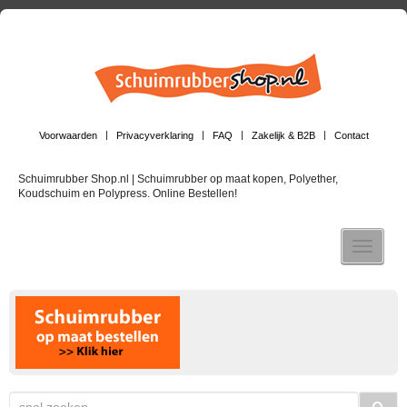
Voorwaarden
Privacyverklaring
FAQ
Zakelijk & B2B
Contact
Schuimrubber Shop.nl | Schuimrubber op maat kopen, Polyether,
Koudschuim en Polypress. Online Bestellen!
Toggle n