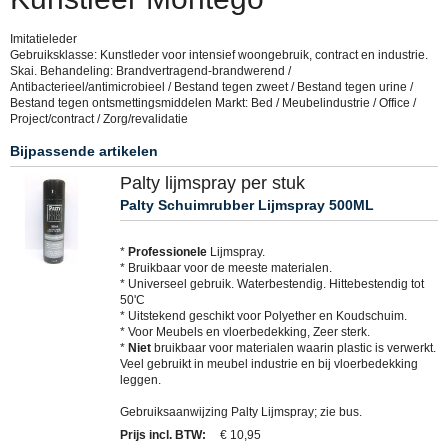
Imitatieleder
Gebruiksklasse: Kunstleder voor intensief woongebruik, contract en industrie.
Skai. Behandeling: Brandvertragend-brandwerend /
Antibacterieel/antimicrobieel / Bestand tegen zweet / Bestand tegen urine /
Bestand tegen ontsmettingsmiddelen Markt: Bed / Meubelindustrie / Office /
Project/contract / Zorg/revalidatie
Bijpassende artikelen
Palty lijmspray per stuk
Palty Schuimrubber Lijmspray 500ML
*
Professionele
Lijmspray.
* Bruikbaar voor de meeste materialen.
* Universeel gebruik. Waterbestendig. Hittebestendig tot
50'C
* Uitstekend geschikt voor Polyether en Koudschuim.
* Voor Meubels en vloerbedekking, Zeer sterk.
*
Niet
bruikbaar voor materialen waarin plastic is verwerkt.
Veel gebruikt in meubel industrie en bij vloerbedekking
leggen.
Gebruiksaanwijzing Palty Lijmspray; zie bus.
Prijs incl. BTW
:
€ 10,95