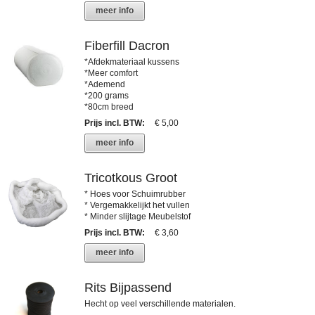
meer info
Fiberfill Dacron
*Afdekmateriaal kussens
*Meer comfort
*Ademend
*200 grams
*80cm breed
Prijs incl. BTW
:
€ 5,00
meer info
Tricotkous Groot
* Hoes voor Schuimrubber
* Vergemakkelijkt het vullen
* Minder slijtage Meubelstof
Prijs incl. BTW
:
€ 3,60
meer info
Rits Bijpassend
Hecht op veel verschillende materialen.