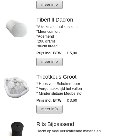
meer info
Fiberfill Dacron
*Afdekmateriaal kussens
*Meer comfort
*Ademend
*200 grams
*80cm breed
Prijs incl. BTW
:
€ 5,00
meer info
Tricotkous Groot
* Hoes voor Schuimrubber
* Vergemakkelijkt het vullen
* Minder slijtage Meubelstof
Prijs incl. BTW
:
€ 3,60
meer info
Rits Bijpassend
Hecht op veel verschillende materialen.