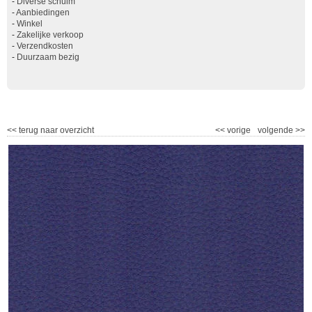
-
Diverse schuim
-
Aanbiedingen
-
Winkel
-
Zakelijke verkoop
-
Verzendkosten
-
Duurzaam bezig
<<
terug naar overzicht
<<
vorige
volgende
>>