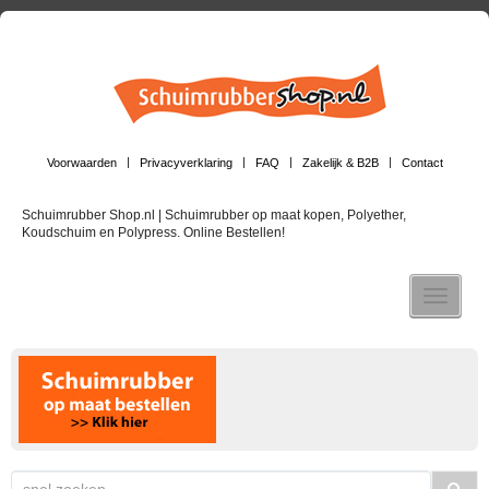
Voorwaarden
Privacyverklaring
FAQ
Zakelijk & B2B
Contact
Schuimrubber Shop.nl | Schuimrubber op maat kopen, Polyether,
Koudschuim en Polypress. Online Bestellen!
Toggle n