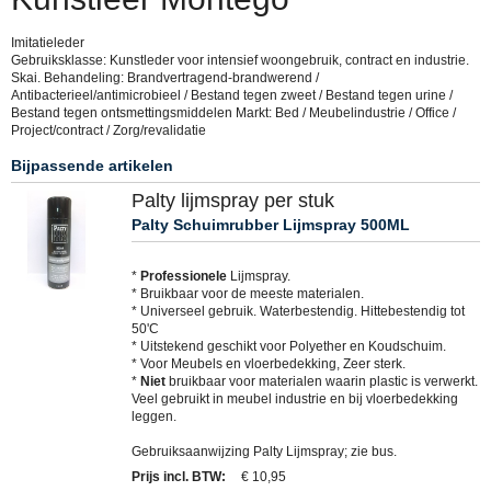
Imitatieleder
Gebruiksklasse: Kunstleder voor intensief woongebruik, contract en industrie.
Skai. Behandeling: Brandvertragend-brandwerend /
Antibacterieel/antimicrobieel / Bestand tegen zweet / Bestand tegen urine /
Bestand tegen ontsmettingsmiddelen Markt: Bed / Meubelindustrie / Office /
Project/contract / Zorg/revalidatie
Bijpassende artikelen
Palty lijmspray per stuk
Palty Schuimrubber Lijmspray 500ML
*
Professionele
Lijmspray.
* Bruikbaar voor de meeste materialen.
* Universeel gebruik. Waterbestendig. Hittebestendig tot
50'C
* Uitstekend geschikt voor Polyether en Koudschuim.
* Voor Meubels en vloerbedekking, Zeer sterk.
*
Niet
bruikbaar voor materialen waarin plastic is verwerkt.
Veel gebruikt in meubel industrie en bij vloerbedekking
leggen.
Gebruiksaanwijzing Palty Lijmspray; zie bus.
Prijs incl. BTW
:
€ 10,95