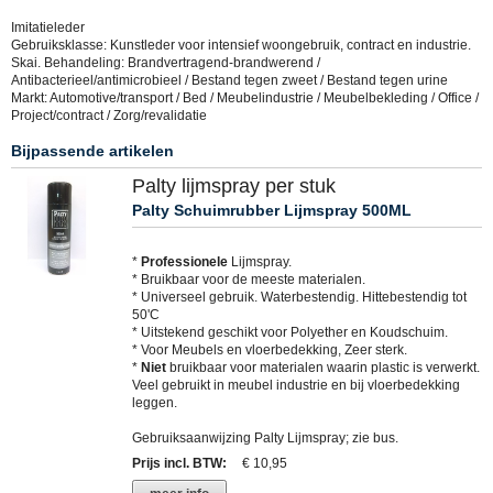
Imitatieleder
Gebruiksklasse: Kunstleder voor intensief woongebruik, contract en industrie.
Skai. Behandeling: Brandvertragend-brandwerend /
Antibacterieel/antimicrobieel / Bestand tegen zweet / Bestand tegen urine
Markt: Automotive/transport / Bed / Meubelindustrie / Meubelbekleding / Office /
Project/contract / Zorg/revalidatie
Bijpassende artikelen
Palty lijmspray per stuk
Palty Schuimrubber Lijmspray 500ML
*
Professionele
Lijmspray.
* Bruikbaar voor de meeste materialen.
* Universeel gebruik. Waterbestendig. Hittebestendig tot
50'C
* Uitstekend geschikt voor Polyether en Koudschuim.
* Voor Meubels en vloerbedekking, Zeer sterk.
*
Niet
bruikbaar voor materialen waarin plastic is verwerkt.
Veel gebruikt in meubel industrie en bij vloerbedekking
leggen.
Gebruiksaanwijzing Palty Lijmspray; zie bus.
Prijs incl. BTW
:
€ 10,95