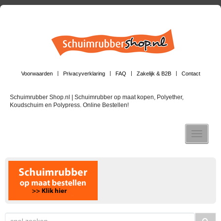
Voorwaarden
Privacyverklaring
FAQ
Zakelijk & B2B
Contact
Schuimrubber Shop.nl | Schuimrubber op maat kopen, Polyether,
Koudschuim en Polypress. Online Bestellen!
Toggle n