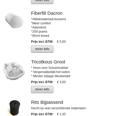
meer info
Fiberfill Dacron
*Afdekmateriaal kussens
*Meer comfort
*Ademend
*200 grams
*80cm breed
Prijs incl. BTW
:
€ 5,00
meer info
Tricotkous Groot
* Hoes voor Schuimrubber
* Vergemakkelijkt het vullen
* Minder slijtage Meubelstof
Prijs incl. BTW
:
€ 3,60
meer info
Rits Bijpassend
Hecht op veel verschillende materialen.
Prijs incl. BTW
:
€ 1,45