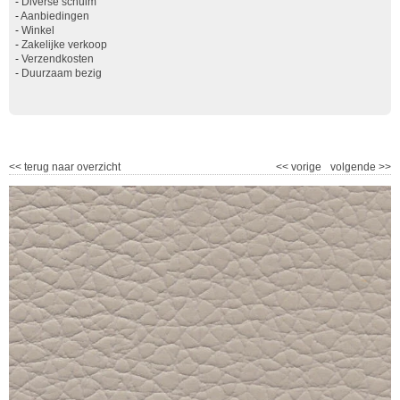
-
Diverse schuim
-
Aanbiedingen
-
Winkel
-
Zakelijke verkoop
-
Verzendkosten
-
Duurzaam bezig
<<
terug naar overzicht
<<
vorige
volgende
>>