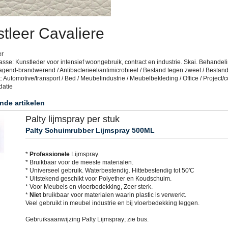
tleer Cavaliere
er
sse: Kunstleder voor intensief woongebruik, contract en industrie. Skai. Behandeli
agend-brandwerend / Antibacterieel/antimicrobieel / Bestand tegen zweet / Bestan
: Automotive/transport / Bed / Meubelindustrie / Meubelbekleding / Office / Project/co
datie
nde artikelen
Palty lijmspray per stuk
Palty Schuimrubber Lijmspray 500ML
*
Professionele
Lijmspray.
* Bruikbaar voor de meeste materialen.
* Universeel gebruik. Waterbestendig. Hittebestendig tot 50'C
* Uitstekend geschikt voor Polyether en Koudschuim.
* Voor Meubels en vloerbedekking, Zeer sterk.
*
Niet
bruikbaar voor materialen waarin plastic is verwerkt.
Veel gebruikt in meubel industrie en bij vloerbedekking leggen.
Gebruiksaanwijzing Palty Lijmspray; zie bus.