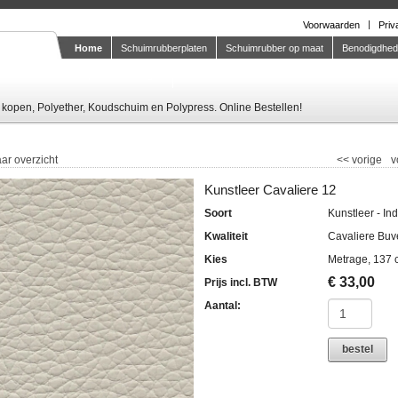
Voorwaarden
Priv
Home
Schuimrubberplaten
Schuimrubber op maat
Benodigdhe
Knipstaal-aanvragen
kopen, Polyether, Koudschuim en Polypress. Online Bestellen!
ar overzicht
<<
vorige
v
Kunstleer Cavaliere 12
Soort
Kunstleer - In
Kwaliteit
Cavaliere Buv
Kies
Metrage, 137 
€
33,00
Prijs incl. BTW
Aantal:
bestel