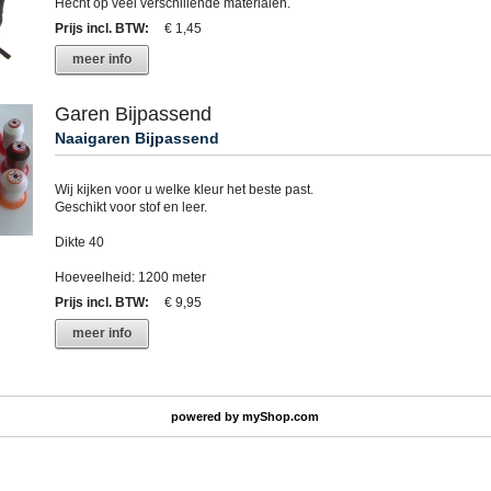
Hecht op veel verschillende materialen.
Prijs incl. BTW
:
€ 1,45
meer info
Garen Bijpassend
Naaigaren Bijpassend
Wij kijken voor u welke kleur het beste past.
Geschikt voor stof en leer.
Dikte 40
Hoeveelheid: 1200 meter
Prijs incl. BTW
:
€ 9,95
meer info
powered by
myShop.com