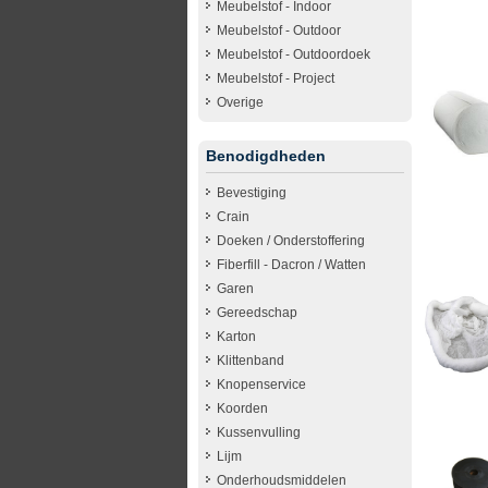
Meubelstof - Indoor
Meubelstof - Outdoor
Meubelstof - Outdoordoek
Meubelstof - Project
Overige
Benodigdheden
Bevestiging
Crain
Doeken / Onderstoffering
Fiberfill - Dacron / Watten
Garen
Gereedschap
Karton
Klittenband
Knopenservice
Koorden
Kussenvulling
Lijm
Onderhoudsmiddelen