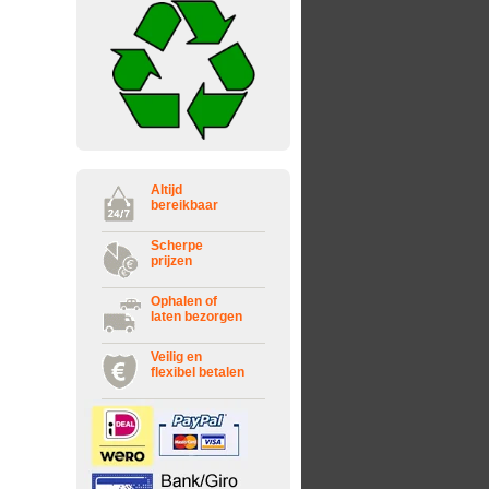
Altijd
bereikbaar
Scherpe
prijzen
Ophalen of
laten bezorgen
Veilig en
flexibel betalen