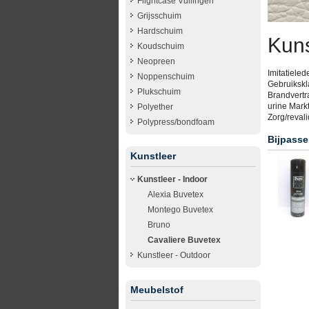
Flightcase Vullingen
Grijsschuim
Hardschuim
Kuns
Koudschuim
Neopreen
Imitatieled
Noppenschuim
Gebruikskla
Plukschuim
Brandvertr
urine Markt
Polyether
Zorg/revali
Polypress/bondfoam
Bijpasse
Kunstleer
Kunstleer - Indoor
Alexia Buvetex
Montego Buvetex
Bruno
Cavaliere Buvetex
Kunstleer - Outdoor
Meubelstof