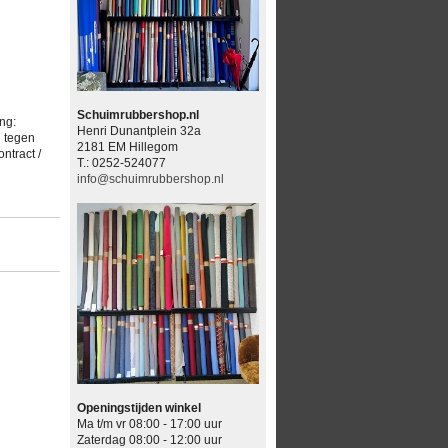
Schuimrubbershop.nl
ng:
Henri Dunantplein 32a
d tegen
2181 EM Hillegom
ntract /
T.: 0252-524077
info@schuimrubbershop.nl
Openingstijden winkel
Ma t/m vr 08:00 - 17:00 uur
Zaterdag 08:00 - 12:00 uur