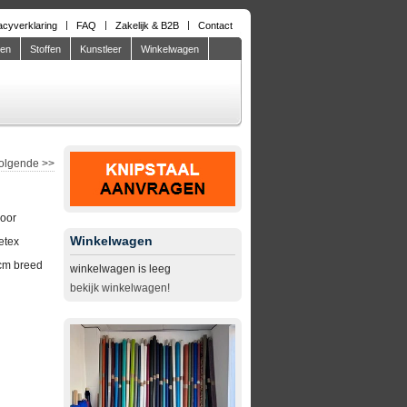
acyverklaring
FAQ
Zakelijk & B2B
Contact
den
Stoffen
Kunstleer
Winkelwagen
olgende
>>
door
Winkelwagen
etex
cm breed
winkelwagen is leeg
bekijk winkelwagen!