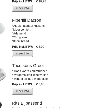
Prijs incl. BTW
:
€ 10,95
meer info
Fiberfill Dacron
*Afdekmateriaal kussens
*Meer comfort
*Ademend
*200 grams
*80cm breed
Prijs incl. BTW
:
€ 5,00
meer info
Tricotkous Groot
* Hoes voor Schuimrubber
* Vergemakkelijkt het vullen
* Minder slijtage Meubelstof
Prijs incl. BTW
:
€ 3,60
meer info
Rits Bijpassend