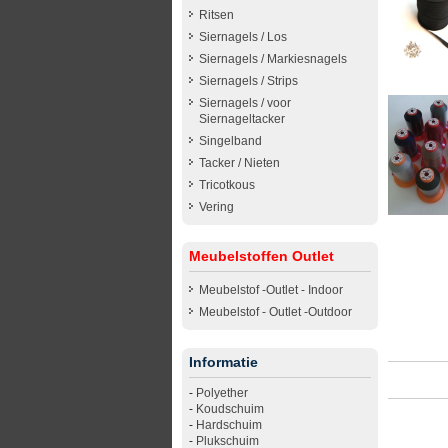
Ritsen
Siernagels / Los
Siernagels / Markiesnagels
Siernagels / Strips
Siernagels / voor
Siernageltacker
Singelband
Tacker / Nieten
Tricotkous
Vering
Meubelstoffen Outlet
Meubelstof -Outlet - Indoor
Meubelstof - Outlet -Outdoor
Informatie
-
Polyether
-
Koudschuim
-
Hardschuim
-
Plukschuim