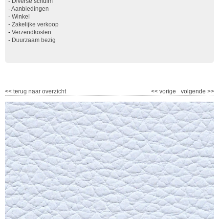
-
Diverse schuim
-
Aanbiedingen
-
Winkel
-
Zakelijke verkoop
-
Verzendkosten
-
Duurzaam bezig
<<
terug naar overzicht
<<
vorige
volgende
>>