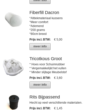
meer info
Fiberfill Dacron
*Afdekmateriaal kussens
*Meer comfort
*Ademend
*200 grams
*80cm breed
Prijs incl. BTW
:
€ 5,00
meer info
Tricotkous Groot
* Hoes voor Schuimrubber
* Vergemakkelijkt het vullen
* Minder slijtage Meubelstof
Prijs incl. BTW
:
€ 3,60
meer info
Rits Bijpassend
Hecht op veel verschillende materialen.
Prijs incl. BTW
:
€ 1,45