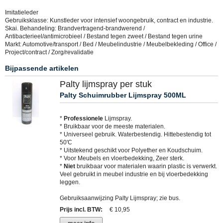
Imitatieleder
Gebruiksklasse: Kunstleder voor intensief woongebruik, contract en industrie.
Skai. Behandeling: Brandvertragend-brandwerend /
Antibacterieel/antimicrobieel / Bestand tegen zweet / Bestand tegen urine
Markt: Automotive/transport / Bed / Meubelindustrie / Meubelbekleding / Office /
Project/contract / Zorg/revalidatie
Bijpassende artikelen
Palty lijmspray per stuk
Palty Schuimrubber Lijmspray 500ML
*
Professionele
Lijmspray.
* Bruikbaar voor de meeste materialen.
* Universeel gebruik. Waterbestendig. Hittebestendig tot
50'C
* Uitstekend geschikt voor Polyether en Koudschuim.
* Voor Meubels en vloerbedekking, Zeer sterk.
*
Niet
bruikbaar voor materialen waarin plastic is verwerkt.
Veel gebruikt in meubel industrie en bij vloerbedekking
leggen.
Gebruiksaanwijzing Palty Lijmspray; zie bus.
Prijs incl. BTW
:
€ 10,95