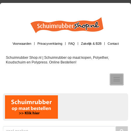
Voorwaarden
Privacyverklaring
FAQ
Zakelijk & B2B
Contact
Schuimrubber Shop.nl | Schuimrubber op maat kopen, Polyether,
Koudschuim en Polypress. Online Bestellen!
Toggle n