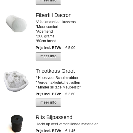
meer info
Fiberfill Dacron
*Afdekmateriaal kussens
*Meer comfort
*Ademend
*200 grams
*80cm breed
Prijs incl. BTW
:
€ 5,00
meer info
Tricotkous Groot
* Hoes voor Schuimrubber
* Vergemakkelijkt het vullen
* Minder slijtage Meubelstof
Prijs incl. BTW
:
€ 3,60
meer info
Rits Bijpassend
Hecht op veel verschillende materialen.
Prijs incl. BTW
:
€ 1,45