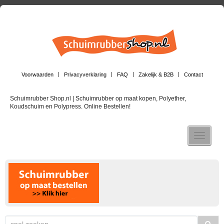
Voorwaarden
Privacyverklaring
FAQ
Zakelijk & B2B
Contact
Schuimrubber Shop.nl | Schuimrubber op maat kopen, Polyether,
Koudschuim en Polypress. Online Bestellen!
Toggle n