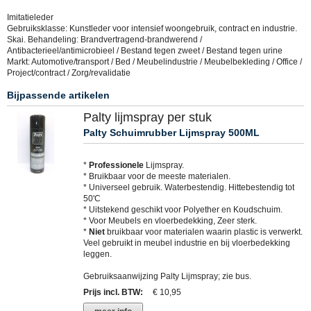
Imitatieleder
Gebruiksklasse: Kunstleder voor intensief woongebruik, contract en industrie.
Skai. Behandeling: Brandvertragend-brandwerend /
Antibacterieel/antimicrobieel / Bestand tegen zweet / Bestand tegen urine
Markt: Automotive/transport / Bed / Meubelindustrie / Meubelbekleding / Office /
Project/contract / Zorg/revalidatie
Bijpassende artikelen
Palty lijmspray per stuk
Palty Schuimrubber Lijmspray 500ML
*
Professionele
Lijmspray.
* Bruikbaar voor de meeste materialen.
* Universeel gebruik. Waterbestendig. Hittebestendig tot
50'C
* Uitstekend geschikt voor Polyether en Koudschuim.
* Voor Meubels en vloerbedekking, Zeer sterk.
*
Niet
bruikbaar voor materialen waarin plastic is verwerkt.
Veel gebruikt in meubel industrie en bij vloerbedekking
leggen.
Gebruiksaanwijzing Palty Lijmspray; zie bus.
Prijs incl. BTW
:
€ 10,95