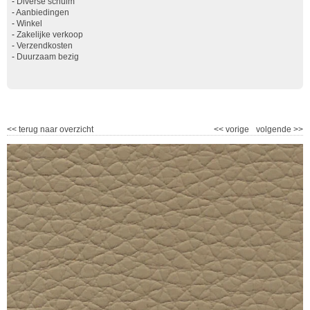
-
Diverse schuim
-
Aanbiedingen
-
Winkel
-
Zakelijke verkoop
-
Verzendkosten
-
Duurzaam bezig
<<
terug naar overzicht
<<
vorige
volgende
>>