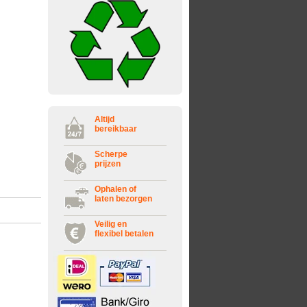
Altijd
bereikbaar
Scherpe
prijzen
Ophalen of
laten bezorgen
Veilig en
flexibel betalen