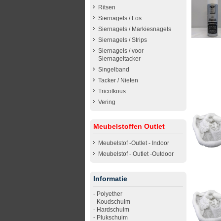
Ritsen
Siernagels / Los
Siernagels / Markiesnagels
Siernagels / Strips
Siernagels / voor
Siernageltacker
Singelband
Tacker / Nieten
Tricotkous
Vering
Meubelstoffen Outlet
Meubelstof -Outlet - Indoor
Meubelstof - Outlet -Outdoor
Informatie
-
Polyether
-
Koudschuim
-
Hardschuim
-
Plukschuim