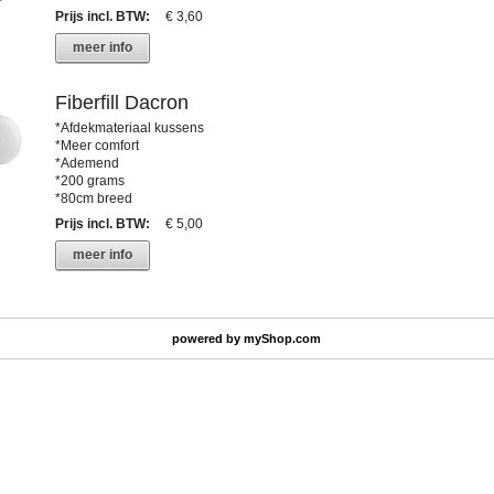
Prijs incl. BTW
:
€ 3,60
meer info
Fiberfill Dacron
*Afdekmateriaal kussens
*Meer comfort
*Ademend
*200 grams
*80cm breed
Prijs incl. BTW
:
€ 5,00
meer info
powered by
myShop.com