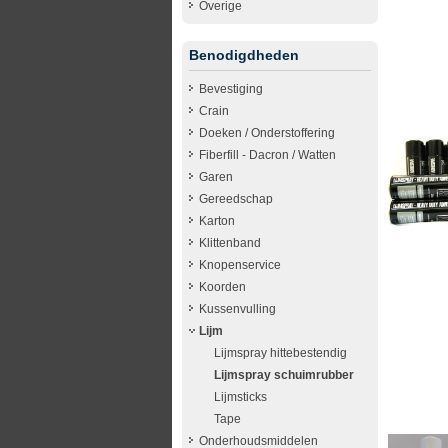
Overige
Benodigdheden
Bevestiging
Crain
Doeken / Onderstoffering
Fiberfill - Dacron / Watten
Garen
Gereedschap
Karton
Klittenband
Knopenservice
Koorden
Kussenvulling
Lijm
Lijmspray hittebestendig
Lijmspray schuimrubber
Lijmsticks
Tape
Onderhoudsmiddelen