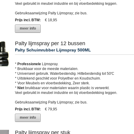
Veel gebruikt in meubel industrie en bij vloerbedekking leggen.
Gebruiksaanwijzing Palty Lijmspray; zie bus.
Prijs incl. BTW
:
€ 18,95
meer info
Palty lijmspray per 12 bussen
Palty Schuimrubber Lijmspray 500ML
*
Professionele
Lijmspray.
* Bruikbaar voor de meeste materialen.
* Universeel gebruik. Waterbestendig. Hittebestendig tot 50'C
* Uitstekend geschikt voor Polyether en Koudschuim.
* Voor Meubels en vloerbedekking, Zeer sterk.
*
Niet
bruikbaar voor materialen waarin plastic is verwerkt.
Veel gebruikt in meubel industrie en bij vloerbedekking leggen.
Gebruiksaanwijzing Palty Lijmspray; zie bus.
Prijs incl. BTW
:
€ 79,95
meer info
Palty lijmspray per stuk