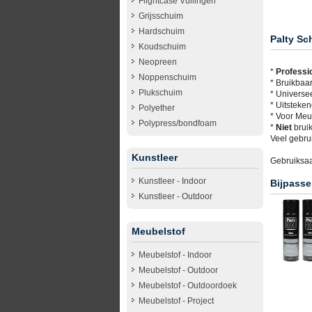
Flightcase Vullingen
Grijsschuim
Hardschuim
Palty Sc
Koudschuim
Neopreen
*
Professi
Noppenschuim
* Bruikbaa
Plukschuim
* Universee
* Uitsteke
Polyether
* Voor Meu
Polypress/bondfoam
*
Niet
bruik
Veel gebrui
Kunstleer
Gebruiksaa
Kunstleer - Indoor
Bijpasse
Kunstleer - Outdoor
Meubelstof
Meubelstof - Indoor
Meubelstof - Outdoor
Meubelstof - Outdoordoek
Meubelstof - Project