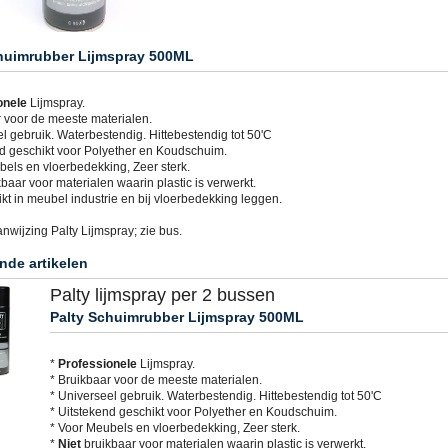
huimrubber Lijmspray 500ML
onele
Lijmspray.
r voor de meeste materialen.
l gebruik. Waterbestendig. Hittebestendig tot 50'C
nd geschikt voor Polyether en Koudschuim.
bels en vloerbedekking, Zeer sterk.
baar voor materialen waarin plastic is verwerkt.
kt in meubel industrie en bij vloerbedekking leggen.
nwijzing Palty Lijmspray; zie bus.
nde artikelen
Palty lijmspray per 2 bussen
Palty Schuimrubber Lijmspray 500ML
*
Professionele
Lijmspray.
* Bruikbaar voor de meeste materialen.
* Universeel gebruik. Waterbestendig. Hittebestendig tot 50'C
* Uitstekend geschikt voor Polyether en Koudschuim.
* Voor Meubels en vloerbedekking, Zeer sterk.
*
Niet
bruikbaar voor materialen waarin plastic is verwerkt.