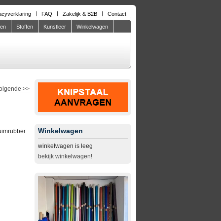
acyverklaring
FAQ
Zakelijk & B2B
Contact
den
Stoffen
Kunstleer
Winkelwagen
olgende
>>
Winkelwagen
uimrubber
winkelwagen is leeg
bekijk winkelwagen!