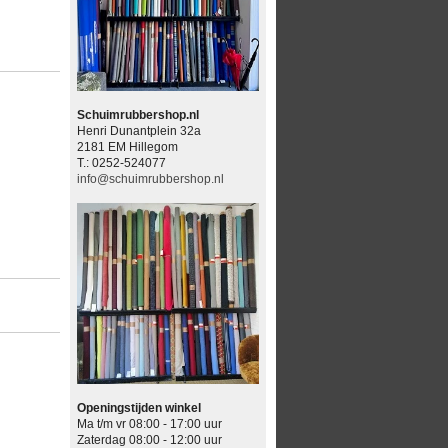
Schuimrubbershop.nl
Henri Dunantplein 32a
2181 EM Hillegom
T.: 0252-524077
info@schuimrubbershop.nl
Openingstijden winkel
Ma t/m vr 08:00 - 17:00 uur
Zaterdag 08:00 - 12:00 uur