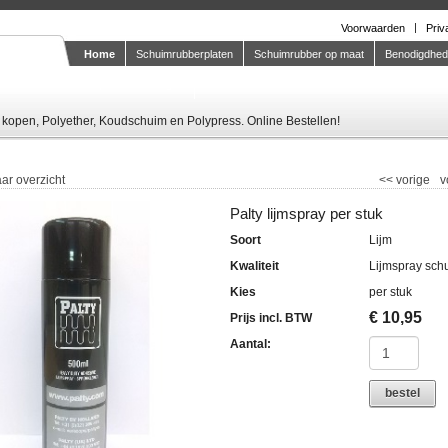
Voorwaarden
Priv
Home
Schuimrubberplaten
Schuimrubber op maat
Benodigdhe
Knipstaal-aanvragen
kopen, Polyether, Koudschuim en Polypress. Online Bestellen!
ar overzicht
<<
vorige
v
Palty lijmspray per stuk
Soort
Lijm
Kwaliteit
Lijmspray sch
Kies
per stuk
€
10,95
Prijs incl. BTW
Aantal:
bestel