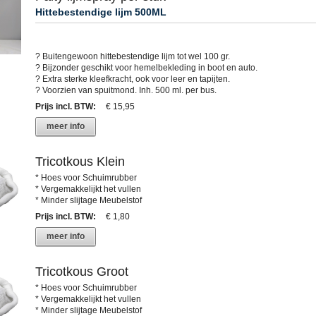
Hittebestendige lijm 500ML
? Buitengewoon hittebestendige lijm tot wel 100 gr.
? Bijzonder geschikt voor hemelbekleding in boot en auto.
? Extra sterke kleefkracht, ook voor leer en tapijten.
? Voorzien van spuitmond. Inh. 500 ml. per bus.
Prijs incl. BTW
:
€ 15,95
meer info
Tricotkous Klein
* Hoes voor Schuimrubber
* Vergemakkelijkt het vullen
* Minder slijtage Meubelstof
Prijs incl. BTW
:
€ 1,80
meer info
Tricotkous Groot
* Hoes voor Schuimrubber
* Vergemakkelijkt het vullen
* Minder slijtage Meubelstof