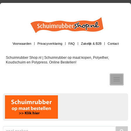
Voorwaarden
Privacyverklaring
FAQ
Zakelijk & B2B
Contact
Schuimrubber Shop.nl | Schuimrubber op maat kopen, Polyether,
Koudschuim en Polypress. Online Bestellen!
Toggle n