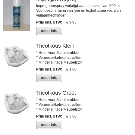
Impregneerspray verkrijgbaar in bussen van 500 ml.
Voor bescherming van leer en textiel tegen vocht en
vuilaanhechtingen.
Prijs incl. BTW
:
€ 9,95
meer info
Tricotkous Klein
* Hoes voor Schuimrubber
* Vergemakkelijkt het vullen
* Minder slijtage Meubelstof
Prijs incl. BTW
:
€ 1,80
meer info
Tricotkous Groot
* Hoes voor Schuimrubber
* Vergemakkelijkt het vullen
* Minder slijtage Meubelstof
Prijs incl. BTW
:
€ 3,60
meer info