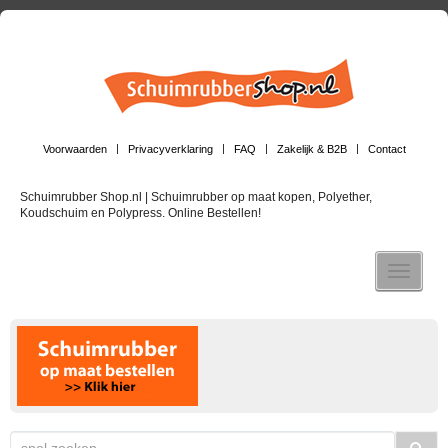
Voorwaarden
Privacyverklaring
FAQ
Zakelijk & B2B
Contact
Schuimrubber Shop.nl | Schuimrubber op maat kopen, Polyether,
Koudschuim en Polypress. Online Bestellen!
Toggle n