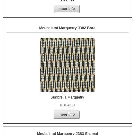
meer info
Meubelstof Marquetry J382 Bora
Sunbrella Marquetry
€
104,00
meer info
Meubelstof Marquetry J383 Shamal