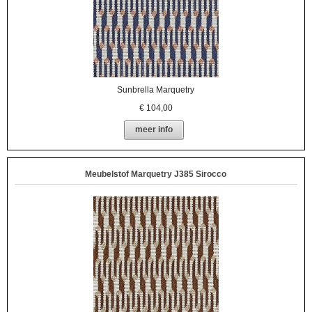
Sunbrella Marquetry
€
104,00
meer info
Meubelstof Marquetry J385 Sirocco