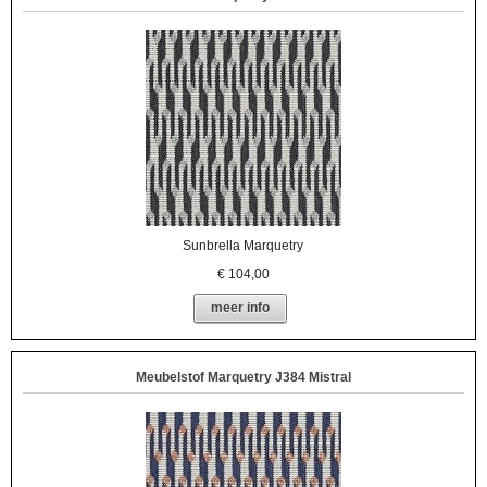
Sunbrella Marquetry
€
104,00
meer info
Meubelstof Marquetry J384 Mistral