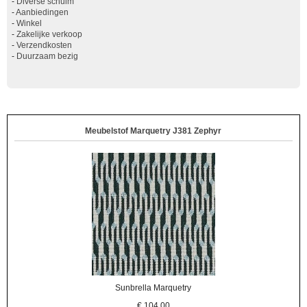
-
Diverse schuim
-
Aanbiedingen
-
Winkel
-
Zakelijke verkoop
-
Verzendkosten
-
Duurzaam bezig
Meubelstof Marquetry J381 Zephyr
Sunbrella Marquetry
€
104,00